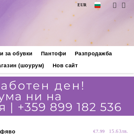
EUR
и за обувки
Пантофи
Разпродажба
газин (шоурум)
Нов сайт
15.63лв.
афяво
€7.99