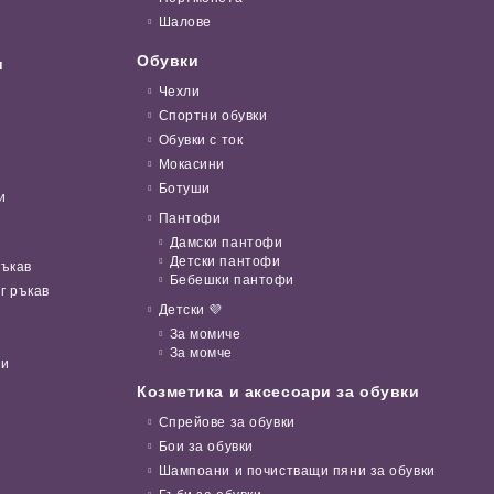
Шалове
Обувки
и
Чехли
Спортни обувки
Обувки с ток
Мокасини
Ботуши
и
Пантофи
Дамски пантофи
Детски пантофи
ръкав
Бебешки пантофи
г ръкав
Детски 💜
За момиче
За момче
ни
Козметика и аксесоари за обувки
Спрейове за обувки
Бои за обувки
Шампоани и почистващи пяни за обувки