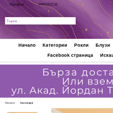
Профил
0899182536
Начало
Категории
Рокли
Блузи
Facebook страница
Иска
Начало
Аксесоари