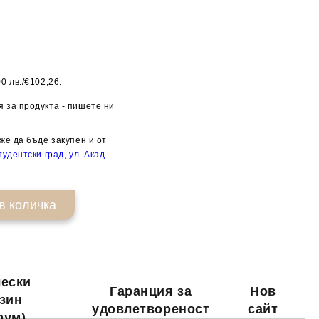
0 лв./€102,26.
Добави в желани
 за продукта - пишете ни
же да бъде закупен и от
удентски град, ул. Акад.
ески
Гаранция за
Нов
зин
удовлетвореност
сайт
рум)