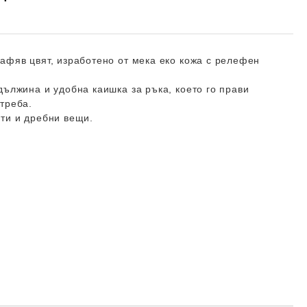
афяв цвят, изработено от мека еко кожа с релефен
дължина и удобна каишка за ръка, което го прави
треба.
ти и дребни вещи.