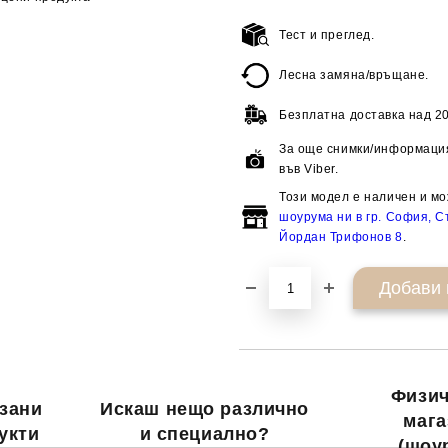
Тест и преглед.
Лесна замяна/връщане.
Безплатна доставка над
20
За още снимки/информация
във Viber.
Този модел е наличен и мо
шоурума ни в гр. София, Ст
Йордан Трифонов 8
.
Физич
зани
Искаш нещо различно
мага
укти
и специално?
(шоу