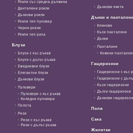
Рокли със средна дължина
Дънкови якета
Дантелени рокли
Дънкови рокли
Дънки и панталон
Рокли тип пуловер
Клинове
Черни рокли
Къси панталони
Рокли тип риза
Дънки
Блузи
Панталони
Блузи с къс ръкав
Кожени панталон
Блузи с дълъг ръкав
Гащеризони
Ежедневни блузи
Гащеризони с къс 
Елегантни блузи
Гащеризони с дълъ
Дънкови блузи
Къси гащеризони
Пуловери
Дълги гащеризони
Пуловери с къс ръкав
Дънкови гащеризо
Коледни пуловери
Полота
Поли
Ризи
Сака
Ризи с къс ръкав
Ризи с дълъг ръкав
Жилетки