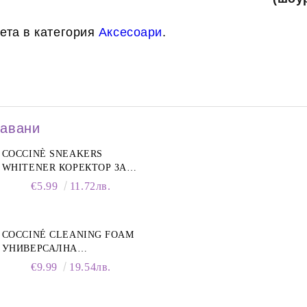
ета в категория
Аксесоари
.
давани
COCCINÈ SNEAKERS
WHITENER КОРЕКТОР ЗА
БЕЛИ МАРАТОНКИ, 75 ML
€5.99
11.72лв.
COCCINÉ CLEANING FOAM
УНИВЕРСАЛНА
ПОЧИСТВАЩА ПЯНА ЗА
€9.99
19.54лв.
ОБУВКИ, 150 МЛ