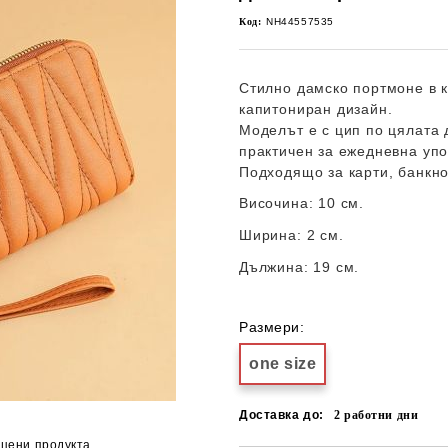
Код:
NH44557535
Стилно дамско портмоне в к
капитониран дизайн.
Моделът е с цип по цялата 
практичен за ежедневна упо
Подходящо за карти, банкно
Височина:
10
см.
Ширина:
2
см.
Дължина:
19 см.
Размери:
one size
Доставка до:
2
работни дни
цени продукта