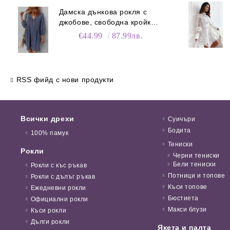
Дамска дънкова рокля с
джобове, свободна кройка и
V-образно деколте
€44.99
87.99лв.
RSS фийд с нови продукти
Всички дрехи
Суичъри
Бодита
100% памук
Тениски
Рокли
Черни тениски
Бели тениски
Рокли с къс ръкав
Потници и топове
Рокли с дълъг ръкав
Къси топове
Ежедневни рокли
Бюстиета
Официални рокли
Макси блузи
Къси рокли
Дълги рокли
Якета и палта