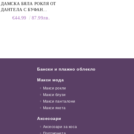
ДАМСКА БЯЛА РОКЛЯ ОТ
ДАНТЕЛА С БУФАН
РЪКАВИ И ЯКА
€44.99
87.99лв.
Бански и плажно облекло
Макси мода
Макси рокли
Макси блузи
Макси панталони
Макси якета
Аксесоари
Аксесоари за коса
Портмонета