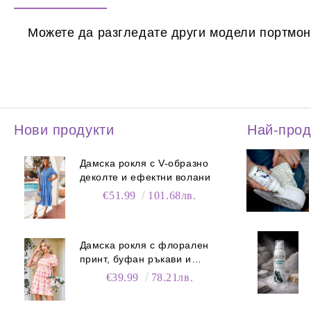
Можете да разгледате други модели портмон
Нови продукти
Най-про
Дамска рокля с V-образно
деколте и ефектни волани
€51.99
101.68лв.
Дамска рокля с флорален
принт, буфан ръкави и
джобове
€39.99
78.21лв.