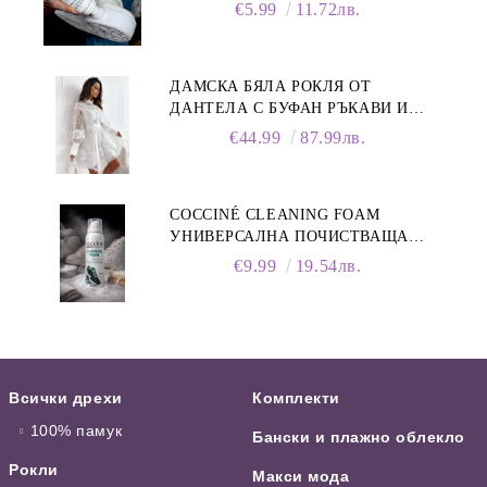
75 ML
€5.99
11.72лв.
ДАМСКА БЯЛА РОКЛЯ ОТ
ДАНТЕЛА С БУФАН РЪКАВИ И
ЯКА
€44.99
87.99лв.
COCCINÉ CLEANING FOAM
УНИВЕРСАЛНА ПОЧИСТВАЩА
ПЯНА ЗА ОБУВКИ, 150 МЛ
€9.99
19.54лв.
Всички дрехи
Комплекти
100% памук
Бански и плажно облекло
Рокли
Макси мода