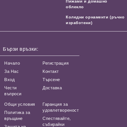
Пижами и домашно
облекло
Коледни орнаменти (ръчно
изработени)
Бързи връзки:
Начало
Регистрация
За Нас
Контакт
Вход
Търсене
Чести
Доставка
въпроси
Общи условия
Гаранция за
удовлетвореност
Политика за
връщане
Спестявайте,
събирайки
Защита на