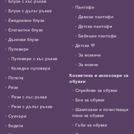
Блузи с къс ръкав
Пантофи
Блузи с дълъг ръкав
Дамски пантофи
Ежедневни блузи
Детски пантофи
Елегантни блузи
Бебешки пантофи
Дънкови блузи
Детски 💜
Пуловери
За момиче
Пуловери с къс ръкав
За момче
Коледни пуловери
Козметика и аксесоари за
Полота
обувки
Ризи
Спрейове за обувки
Ризи с къс ръкав
Бои за обувки
Ризи с дълъг ръкав
Шампоани и почистващи
пяни за обувки
Суичъри
Гъби за обувки
Бодита