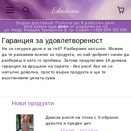
Гаранция за удовлетвореност
Не си сигурна дали е за теб? Разбираме напълно. Можем
да ти разкажем всичко за продукта, но най-добрият начин да
разбереш е като го пробваш. Затова предлагаме 14-дневна
гаранция за връщане на парите - без риск! Ако не си
напълно доволна, просто върни продукта и ще ти
възстановим цялата сума.
Нови продукти
Дамска рокля на точки с V-образно
деколте и преден цип
€54.99
107.55лв.