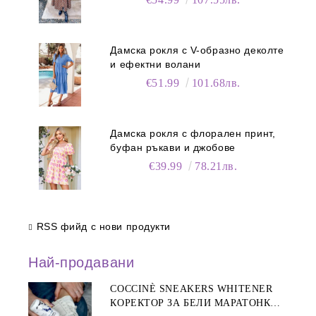
Дамска рокля с V-образно деколте
и ефектни волани
€51.99
101.68лв.
Дамска рокля с флорален принт,
буфан ръкави и джобове
€39.99
78.21лв.
RSS фийд с нови продукти
Най-продавани
COCCINÈ SNEAKERS WHITENER
КОРЕКТОР ЗА БЕЛИ МАРАТОНКИ,