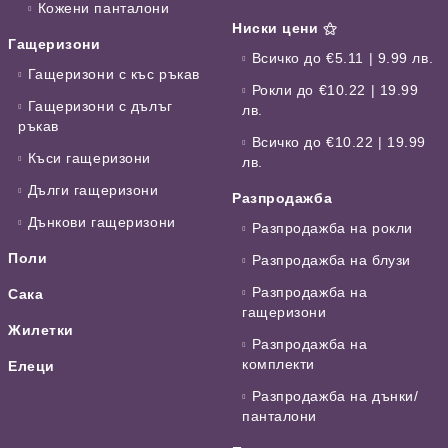
Кожени панталони
Ниски цени ⚝
Гащеризони
Всичко до €5.11 | 9.99 лв.
Гащеризони с къс ръкав
Рокли до €10.22 | 19.99
Гащеризони с дълъг
лв.
ръкав
Всичко до €10.22 | 19.99
Къси гащеризони
лв.
Дълги гащеризони
Разпродажба
Дънкови гащеризони
Разпродажба на рокли
Поли
Разпродажба на блузи
Разпродажба на
Сака
гащеризони
Жилетки
Разпродажба на
комплекти
Елеци
Разпродажба на дънки/
панталони