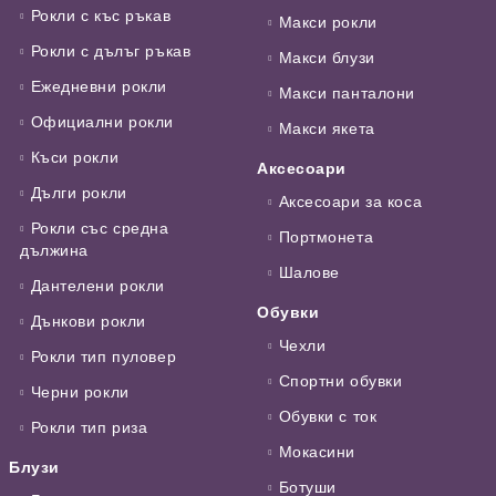
Рокли с къс ръкав
Макси рокли
Рокли с дълъг ръкав
Макси блузи
Ежедневни рокли
Макси панталони
Официални рокли
Макси якета
Къси рокли
Аксесоари
Дълги рокли
Аксесоари за коса
Рокли със средна
Портмонета
дължина
Шалове
Дантелени рокли
Обувки
Дънкови рокли
Чехли
Рокли тип пуловер
Спортни обувки
Черни рокли
Обувки с ток
Рокли тип риза
Мокасини
Блузи
Ботуши