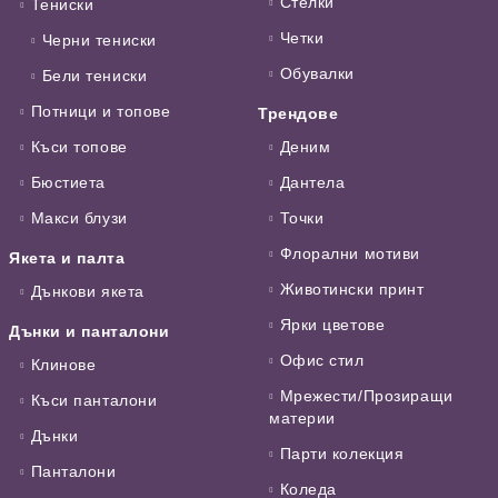
Стелки
Тениски
Четки
Черни тениски
Обувалки
Бели тениски
Потници и топове
Трендове
Къси топове
Деним
Бюстиета
Дантела
Макси блузи
Точки
Флорални мотиви
Якета и палта
Животински принт
Дънкови якета
Ярки цветове
Дънки и панталони
Офис стил
Клинове
Мрежести/Прозиращи
Къси панталони
материи
Дънки
Парти колекция
Панталони
Коледа