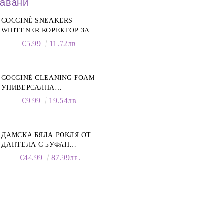
давани
COCCINÈ SNEAKERS
WHITENER КОРЕКТОР ЗА
БЕЛИ МАРАТОНКИ, 75 ML
€5.99
11.72лв.
COCCINÉ CLEANING FOAM
УНИВЕРСАЛНА
ПОЧИСТВАЩА ПЯНА ЗА
€9.99
19.54лв.
ОБУВКИ, 150 МЛ
ДАМСКА БЯЛА РОКЛЯ ОТ
ДАНТЕЛА С БУФАН
РЪКАВИ И ЯКА
€44.99
87.99лв.