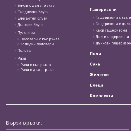
Блузи с дълъг ръкав
Гащеризони
Ежедневни блузи
Гащеризони с къс 
Елегантни блузи
Гащеризони с дълъ
Дънкови блузи
Къси гащеризони
Пуловери
Дълги гащеризони
Пуловери с къс ръкав
Дънкови гащеризо
Коледни пуловери
Полота
Поли
Ризи
Сака
Ризи с къс ръкав
Ризи с дълъг ръкав
Жилетки
Елеци
Комплекти
Бързи връзки: