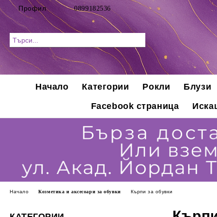
Профил
0899182536
Начало
Категории
Рокли
Блузи
Facebook страница
Иска
Начало
Козметика и аксесоари за обувки
Кърпи за обувки
Кърпи
КАТЕГОРИИ