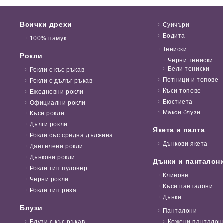
Всички дрехи
Суичъри
Бодита
100% памук
Тениски
Рокли
Черни тениски
Бели тениски
Рокли с къс ръкав
Потници и топове
Рокли с дълъг ръкав
Къси топове
Ежедневни рокли
Бюстиета
Официални рокли
Макси блузи
Къси рокли
Дълги рокли
Якета и палта
Рокли със средна дължина
Дънкови якета
Дантелени рокли
Дънкови рокли
Дънки и панталон
Рокли тип пуловер
Клинове
Черни рокли
Къси панталони
Рокли тип риза
Дънки
Блузи
Панталони
Блузи с къс ръкав
Кожени панталон