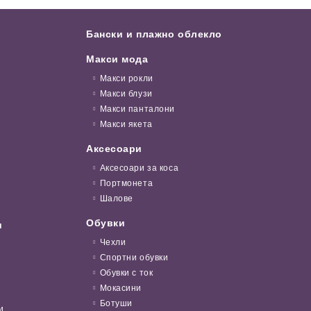
Бански и плажно облекло
Макси мода
Макси рокли
Макси блузи
Макси панталони
Макси якета
Аксесоари
Аксесоари за коса
Портмонета
Шалове
Обувки
и
Чехли
Спортни обувки
Обувки с ток
Мокасини
Ботуши
и