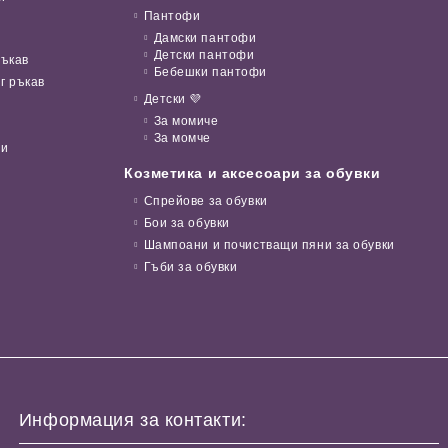
Пантофи
Дамски пантофи
Детски пантофи
ръкав
Бебешки пантофи
г ръкав
Детски 💜
За момиче
За момче
ни
Козметика и аксесоари за обувки
Спрейове за обувки
Бои за обувки
Шампоани и почистващи пяни за обувки
Гъби за обувки
Информация за контакти: