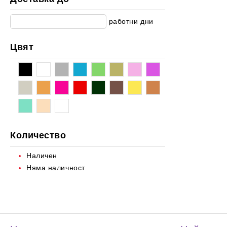
Балеринки
Мрежести/Прозиращи материи
За прохождане
работни дни
Парти колекция
Коледа
Цвят
Количество
Наличен
Няма наличност