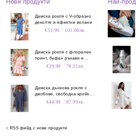
Нови продукти
Най-про
Дамска рокля с V-образно
деколте и ефектни волани
€51.99
101.68лв.
Дамска рокля с флорален
принт, буфан ръкави и
джобове
€39.99
78.21лв.
Дамска дънкова рокля с
джобове, свободна кройка и
V-образно деколте
€44.99
87.99лв.
RSS фийд с нови продукти