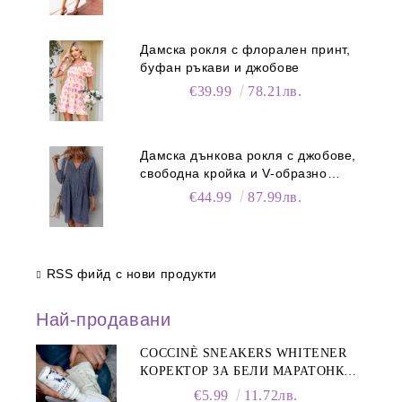
Дамска рокля с флорален принт,
буфан ръкави и джобове
€39.99
78.21лв.
Дамска дънкова рокля с джобове,
свободна кройка и V-образно
деколте
€44.99
87.99лв.
RSS фийд с нови продукти
Най-продавани
COCCINÈ SNEAKERS WHITENER
КОРЕКТОР ЗА БЕЛИ МАРАТОНКИ,
75 ML
€5.99
11.72лв.