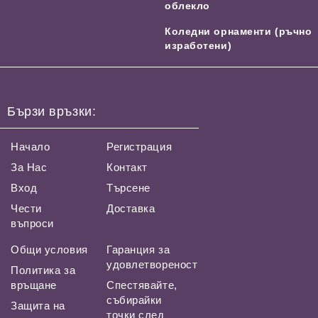
облекло
Коледни орнаменти (ръчно
изработени)
Бързи връзки:
Начало
Регистрация
За Нас
Контакт
Вход
Търсене
Чести
Доставка
въпроси
Общи условия
Гаранция за
удовлетвореност
Политика за
връщане
Спестявайте,
събирайки
Защита на
точки след