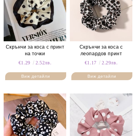
Скрънчи за коса с принт
Скрънчи за коса с
на точки
леопардов принт
€1.29
2.52лв.
€1.17
2.29лв.
Виж детайли
Виж детайли