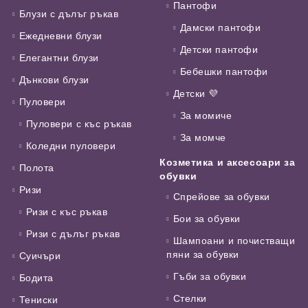
Пантофи
Блузи с дълъг ръкав
Дамски пантофи
Ежедневни блузи
Детски пантофи
Елегантни блузи
Бебешки пантофи
Дънкови блузи
Детски 💜
Пуловери
За момиче
Пуловери с къс ръкав
За момче
Коледни пуловери
Козметика и аксесоари за
Полота
обувки
Ризи
Спрейове за обувки
Ризи с къс ръкав
Бои за обувки
Ризи с дълъг ръкав
Шампоани и почистващи
пяни за обувки
Суичъри
Гъби за обувки
Бодита
Стелки
Тениски