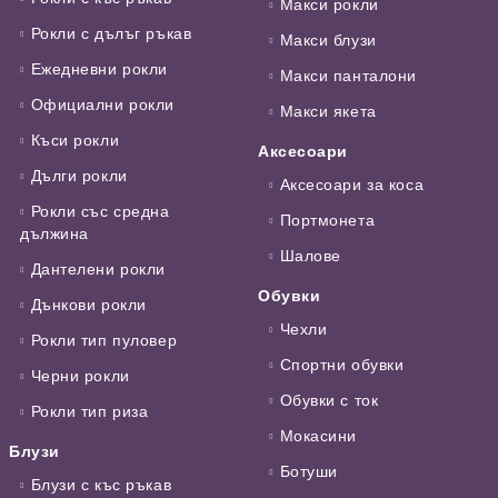
Макси рокли
Рокли с дълъг ръкав
Макси блузи
Ежедневни рокли
Макси панталони
Официални рокли
Макси якета
Къси рокли
Аксесоари
Дълги рокли
Аксесоари за коса
Рокли със средна
Портмонета
дължина
Шалове
Дантелени рокли
Обувки
Дънкови рокли
Чехли
Рокли тип пуловер
Спортни обувки
Черни рокли
Обувки с ток
Рокли тип риза
Мокасини
Блузи
Ботуши
Блузи с къс ръкав