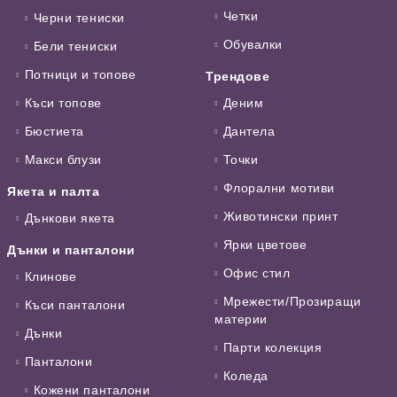
Четки
Черни тениски
Обувалки
Бели тениски
Потници и топове
Трендове
Къси топове
Деним
Бюстиета
Дантела
Макси блузи
Точки
Флорални мотиви
Якета и палта
Животински принт
Дънкови якета
Ярки цветове
Дънки и панталони
Офис стил
Клинове
Мрежести/Прозиращи
Къси панталони
материи
Дънки
Парти колекция
Панталони
Коледа
Кожени панталони