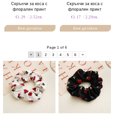
Скрънчи за коса с
Скрънчи за коса с
флорален принт
флорален принт
€1.29
2.52лв.
€1.17
2.29лв.
Виж детайли
Виж детайли
Page 1 of 6
«
»
1
2
3
4
5
6