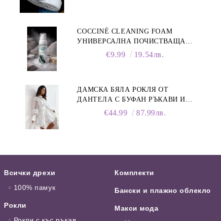
COCCINÉ CLEANING FOAM
УНИВЕРСАЛНА ПОЧИСТВАЩА
ПЯНА ЗА ОБУВКИ, 150 МЛ
€9.99
19.54лв.
ДАМСКА БЯЛА РОКЛЯ ОТ
ДАНТЕЛА С БУФАН РЪКАВИ И
ЯКА
€44.99
87.99лв.
Всички дрехи
Комплекти
100% памук
Бански и плажно облекло
Рокли
Макси мода
Рокли с къс ръкав