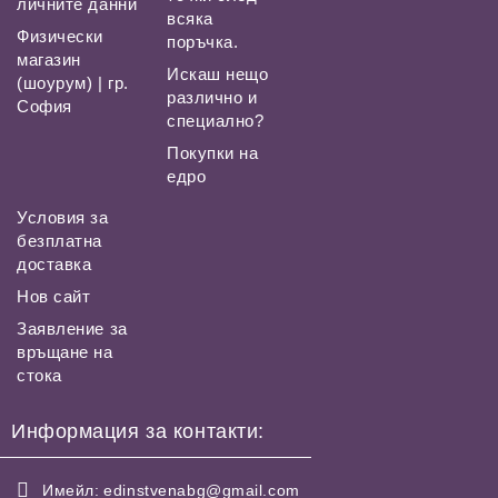
личните данни
всяка
Физически
поръчка.
магазин
Искаш нещо
(шоурум) | гр.
различно и
София
специално?
Покупки на
едро
Условия за
безплатна
доставка
Нов сайт
Заявление за
връщане на
стока
Информация за контакти:
Имейл:
edinstvenabg@gmail.com