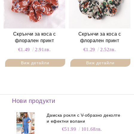
Скрънчи за коса с
Скрънчи за коса с
флорален принт
флорален принт
€1.49
2.91лв.
€1.29
2.52лв.
Виж детайли
Виж детайли
Нови продукти
Дамска рокля с V-образно деколте
и ефектни волани
€51.99
101.68лв.