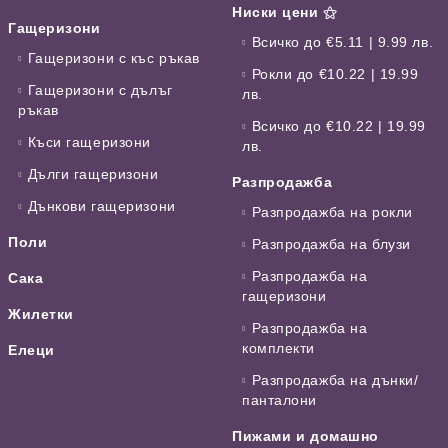
Ниски цени ⚝
Гащеризони
Всичко до €5.11 | 9.99 лв.
Гащеризони с къс ръкав
Рокли до €10.22 | 19.99
Гащеризони с дълъг
лв.
ръкав
Всичко до €10.22 | 19.99
Къси гащеризони
лв.
Дълги гащеризони
Разпродажба
Дънкови гащеризони
Разпродажба на рокли
Поли
Разпродажба на блузи
Разпродажба на
Сака
гащеризони
Жилетки
Разпродажба на
комплекти
Елеци
Разпродажба на дънки/
панталони
Пижами и домашно