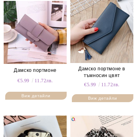
Дамско портмоне в
Дамско портмоне
тъмносин цвят
€5.99
11.72лв.
€5.99
11.72лв.
Виж детайли
Виж детайли