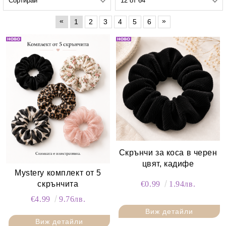
«
»
1
2
3
4
5
6
Скрънчи за коса в черен
цвят, кадифе
Mystery комплект от 5
€0.99
1.94лв.
скрънчита
€4.99
9.76лв.
Виж детайли
Виж детайли