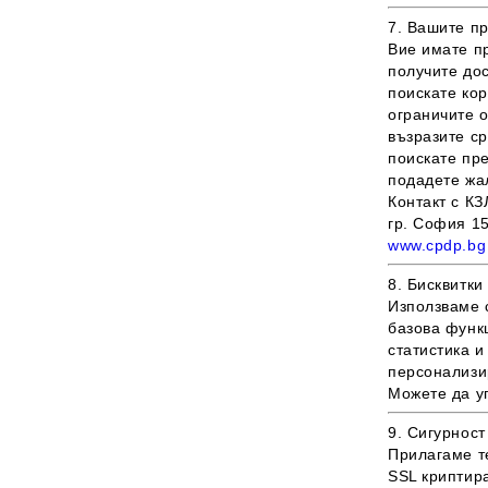
Балеринки
Мрежести/Прозиращи материи
За прохождане
7. Вашите п
Вие имате п
Парти колекция
получите до
поискате кор
Коледа
ограничите 
възразите ср
поискате пр
подадете жа
Контакт с КЗ
гр. София 15
www.cpdp.bg
8. Бисквитки
Използваме c
базова функц
статистика и
персонализи
Можете да у
9. Сигурност
Прилагаме т
SSL криптир