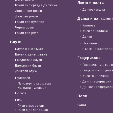
Якета и палта
Рокли със средна дължина
Дънкови якета
Дантелени рокли
Дънкови рокли
Дънки и панталон
Рокли тип пуловер
Клинове
Черни рокли
Къси панталони
Рокли тип риза
Дънки
Блузи
Панталони
Блузи с къс ръкав
Кожени панталон
Блузи с дълъг ръкав
Гащеризони
Ежедневни блузи
Гащеризони с къс 
Елегантни блузи
Гащеризони с дълъ
Дънкови блузи
Къси гащеризони
Пуловери
Дълги гащеризони
Пуловери с къс ръкав
Дънкови гащеризо
Коледни пуловери
Полота
Поли
Ризи
Сака
Ризи с къс ръкав
Ризи с дълъг ръкав