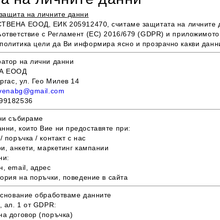
 защита на личните данни
СТВЕНА ЕООД
, ЕИК 205912470, считаме защитата на личните
ъответствие с Регламент (ЕС) 2016/679 (GDPR) и приложимото
политика цели да Ви информира ясно и прозрачно какви данни 
ратор на лични данни
А ЕООД
ургас, ул. Гео Милев 14
tvenabg@gmail.com
99182536
нни събираме
нни, които Вие ни предоставяте при:
/ поръчка / контакт с нас
ри, анкети, маркетинг кампании
ни:
, email, адрес
тория на поръчки, поведение в сайта
 основание обработваме данните
, ал. 1 от GDPR:
на договор (поръчка)