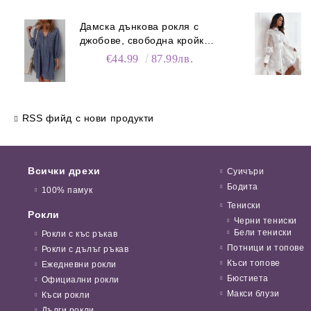
Дамска дънкова рокля с
джобове, свободна кройка и
V-образно деколте
€44.99
87.99лв.
RSS фийд с нови продукти
Всички дрехи
Суичъри
Бодита
100% памук
Тениски
Рокли
Черни тениски
Бели тениски
Рокли с къс ръкав
Потници и топове
Рокли с дълъг ръкав
Къси топове
Ежедневни рокли
Бюстиета
Официални рокли
Макси блузи
Къси рокли
Дълги рокли