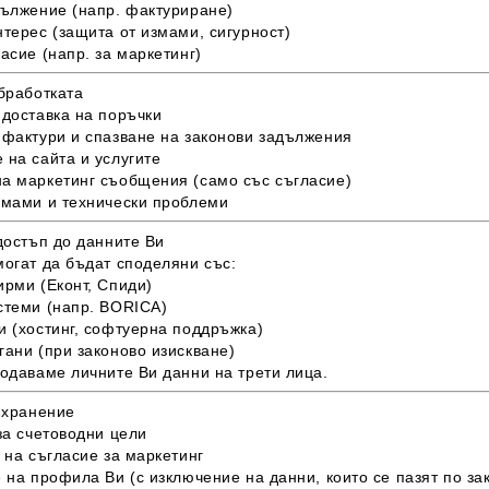
дължение (напр. фактуриране)
терес (защита от измами, сигурност)
асие (напр. за маркетинг)
бработката
 доставка на поръчки
 фактури и спазване на законови задължения
 на сайта и услугите
а маркетинг съобщения (само със съгласие)
змами и технически проблеми
достъп до данните Ви
могат да бъдат споделяни със:
ирми (Еконт, Спиди)
стеми (напр. BORICA)
и (хостинг, софтуерна поддръжка)
гани (при законово изискване)
родаваме личните Ви данни на трети лица.
ъхранение
за счетоводни цели
 на съгласие за маркетинг
 на профила Ви (с изключение на данни, които се пазят по за