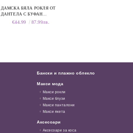
ДАМСКА БЯЛА РОКЛЯ ОТ
ДАНТЕЛА С БУФАН
РЪКАВИ И ЯКА
€44.99
87.99лв.
Бански и плажно облекло
Макси мода
Макси рокли
Макси блузи
Макси панталони
Макси якета
Аксесоари
Аксесоари за коса