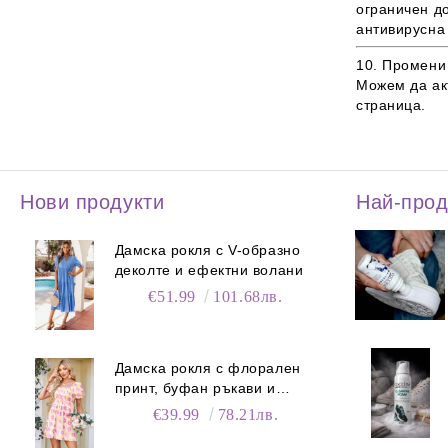
ограничен д
антивирусна
10. Промени
Можем да ак
страница.
Нови продукти
Най-про
Дамска рокля с V-образно
деколте и ефектни волани
€51.99
101.68лв.
Дамска рокля с флорален
принт, буфан ръкави и
джобове
€39.99
78.21лв.