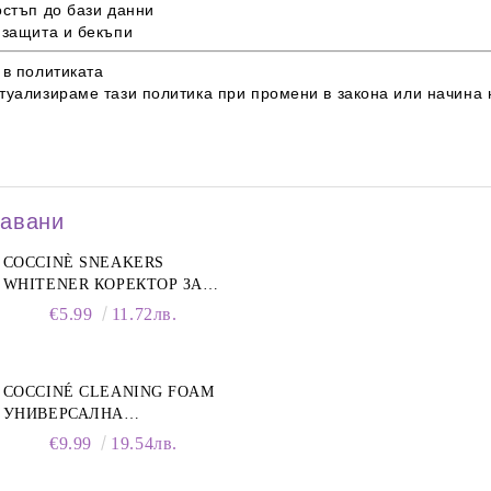
остъп до бази данни
 защита и бекъпи
 в политиката
туализираме тази политика при промени в закона или начина н
давани
COCCINÈ SNEAKERS
WHITENER КОРЕКТОР ЗА
БЕЛИ МАРАТОНКИ, 75 ML
€5.99
11.72лв.
COCCINÉ CLEANING FOAM
УНИВЕРСАЛНА
ПОЧИСТВАЩА ПЯНА ЗА
€9.99
19.54лв.
ОБУВКИ, 150 МЛ