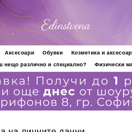
Аксесоари
Обувки
Козметика и аксесоар
ш нещо различно и специално?
Физически ма
а на личните данни