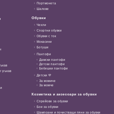
Портмонета
Шалове
Обувки
и
Чехли
Спортни обувки
Обувки с ток
Мокасини
Ботуши
и
Пантофи
Дамски пантофи
Детски пантофи
ръкав
Бебешки пантофи
г ръкав
Детски 💜
За момиче
За момче
ни
Козметика и аксесоари за обувки
Спрейове за обувки
Бои за обувки
Шампоани и почистващи пяни за обувки