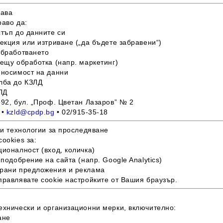
рава
раво да:
стъп до данните си
екция или изтриване („да бъдете забравени“)
обработването
ещу обработка (напр. маркетинг)
еносимост на данни
лба до КЗЛД
ЛД
92, бул. „Проф. Цветан Лазаров” № 2
•
kzld@cpdp.bg
• 02/915-35-18
 и технологии за проследяване
ookies за:
ионалност (вход, количка)
 подобрение на сайта (напр. Google Analytics)
рани предложения и реклама
правлявате cookie настройките от Вашия браузър.
ехнически и организационни мерки, включително:
ане