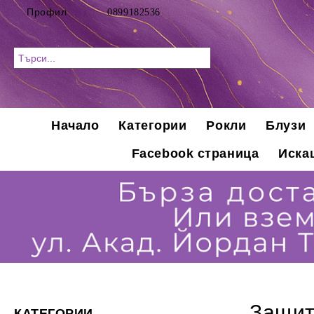
Профил
0899182536
Начало
Категории
Рокли
Блузи
Facebook страница
Иска
Защит
КАТЕГОРИИ