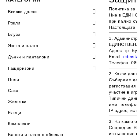
Политика за
Всички дрехи
Ние в
ЕДИН
при пълно с
100% памук
Рокли
Настоящата 
Рокли с къс ръкав
Блузи
1. Админист
ЕДИНСТВЕН
Рокли с дълъг ръкав
Блузи с къс ръкав
Якета и палта
Адрес: гр. Б
Ежедневни рокли
Блузи с дълъг ръкав
Дънкови якета
Email:
edins
Дънки и панталони
Телефон: 08
Официални рокли
Ежедневни блузи
Клинове
Гащеризони
2. Какви да
Къси рокли
Елегантни блузи
Къси панталони
Гащеризони с къс ръкав
Поли
Събираме да
регистрация 
Дълги рокли
Дънкови блузи
Дънки
Гащеризони с дълъг ръкав
Сака
участие в иг
Типични дан
Рокли със средна дължина
Пуловери
Панталони
Къси гащеризони
Жилетки
име, телефон
IP адрес, ис
Дантелени рокли
Пуловери с къс ръкав
Полота
Кожени панталони
Дълги гащеризони
Елеци
3. На какво
Дънкови рокли
Коледни пуловери
Ризи
Дънкови гащеризони
Комплекти
Според чл. 6
Рокли тип пуловер
Ризи с къс ръкав
изпълнение 
Суичъри
Бански и плажно облекло