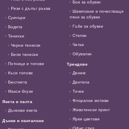
Бои за обувки
Ризи с дълъг ръкав
Шампоани и почистващи
пяни за обувки
Суичъри
Гъби за обувки
Бодита
Стелки
Тениски
Четки
Черни тениски
Обувалки
Бели тениски
Потници и топове
Трендове
Къси топове
Деним
Бюстиета
Дантела
Макси блузи
Точки
Флорални мотиви
Якета и палта
Животински принт
Дънкови якета
Ярки цветове
Дънки и панталони
Офис стил