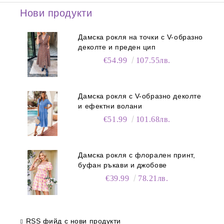
Нови продукти
Дамска рокля на точки с V-образно
деколте и преден цип
€54.99
107.55лв.
Дамска рокля с V-образно деколте
и ефектни волани
€51.99
101.68лв.
Дамска рокля с флорален принт,
буфан ръкави и джобове
€39.99
78.21лв.
RSS фийд с нови продукти