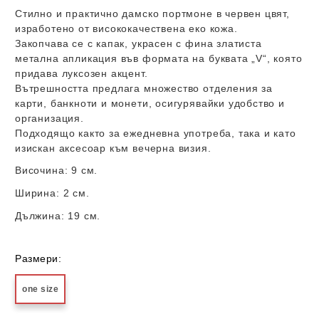
Стилно и практично дамско портмоне в червен цвят,
изработено от висококачествена еко кожа.
Закопчава се с капак, украсен с фина златиста
метална апликация във формата на буквата „V“, която
придава луксозен акцент.
Вътрешността предлага множество отделения за
карти, банкноти и монети, осигурявайки удобство и
организация.
Подходящо както за ежедневна употреба, така и като
изискан аксесоар към вечерна визия.
Височина:
9 см.
Ширина:
2 см.
Дължина:
19 см.
Размери:
one size