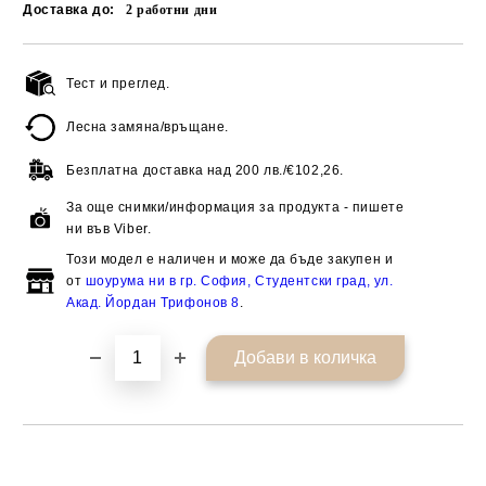
Доставка до:
2
работни дни
Тест и преглед.
Добави в желани
Лесна замяна/връщане.
Безплатна доставка над
200 лв./€102,26.
За още снимки/информация за продукта - пишете
ни във Viber.
Този модел е наличен и може да бъде закупен и
от
шоурума ни в гр. София, Студентски град, ул.
Акад. Йордан Трифонов 8
.