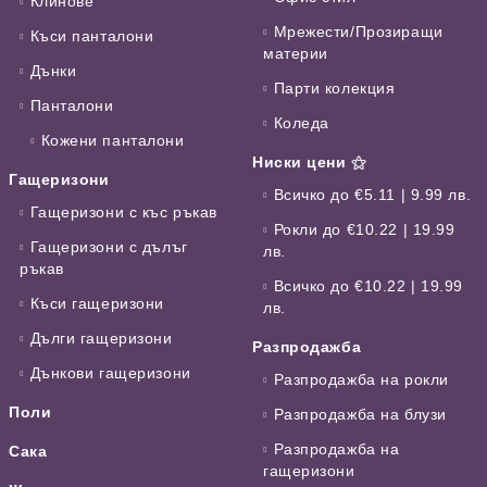
Клинове
Мрежести/Прозиращи
Къси панталони
материи
Дънки
Парти колекция
Панталони
Коледа
Кожени панталони
Ниски цени ⚝
Гащеризони
Всичко до €5.11 | 9.99 лв.
Гащеризони с къс ръкав
Рокли до €10.22 | 19.99
Гащеризони с дълъг
лв.
ръкав
Всичко до €10.22 | 19.99
Къси гащеризони
лв.
Дълги гащеризони
Разпродажба
Дънкови гащеризони
Разпродажба на рокли
Поли
Разпродажба на блузи
Разпродажба на
Сака
гащеризони