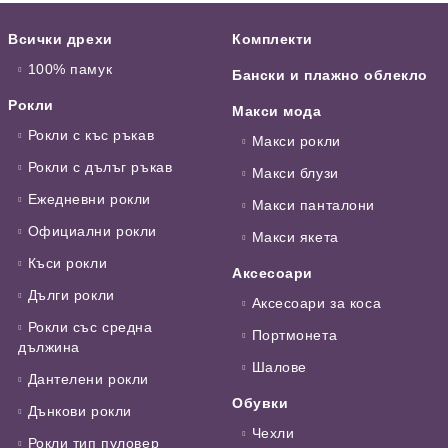
Всички дрехи
Комплекти
100% памук
Бански и плажно облекло
Рокли
Макси мода
Рокли с къс ръкав
Макси рокли
Рокли с дълъг ръкав
Макси блузи
Ежедневни рокли
Макси панталони
Официални рокли
Макси якета
Къси рокли
Аксесоари
Дълги рокли
Аксесоари за коса
Рокли със средна
Портмонета
дължина
Шалове
Дантелени рокли
Обувки
Дънкови рокли
Чехли
Рокли тип пуловер