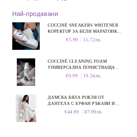
Най-продавани
COCCINÈ SNEAKERS WHITENER
КОРЕКТОР ЗА БЕЛИ МАРАТОНКИ,
75 ML
€5.99
11.72лв.
COCCINÉ CLEANING FOAM
УНИВЕРСАЛНА ПОЧИСТВАЩА
ПЯНА ЗА ОБУВКИ, 150 МЛ
€9.99
19.54лв.
ДАМСКА БЯЛА РОКЛЯ ОТ
ДАНТЕЛА С БУФАН РЪКАВИ И
ЯКА
€44.99
87.99лв.