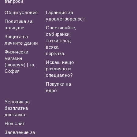
въпроси
Общи условия
Гаранция за
удовлетвореност
Политика за
връщане
Спестявайте,
събирайки
Защита на
точки след
личните данни
всяка
Физически
поръчка.
магазин
Искаш нещо
(шоурум) | гр.
различно и
София
специално?
Покупки на
едро
Условия за
безплатна
доставка
Нов сайт
Заявление за