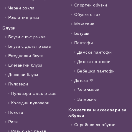
Спортни обувки
Черни рокли
Обувки с ток
Рокли тип риза
Мокасини
Блузи
Ботуши
Блузи с къс ръкав
Пантофи
Блузи с дълъг ръкав
Дамски пантофи
Ежедневни блузи
Детски пантофи
Елегантни блузи
Бебешки пантофи
Дънкови блузи
Детски 💜
Пуловери
За момиче
Пуловери с къс ръкав
За момче
Коледни пуловери
Козметика и аксесоари за
Полота
обувки
Ризи
Спрейове за обувки
Ризи с къс ръкав