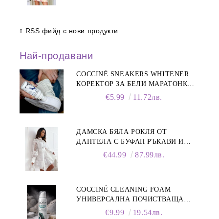
RSS фийд с нови продукти
Най-продавани
COCCINÈ SNEAKERS WHITENER
КОРЕКТОР ЗА БЕЛИ МАРАТОНКИ,
75 ML
€5.99
11.72лв.
ДАМСКА БЯЛА РОКЛЯ ОТ
ДАНТЕЛА С БУФАН РЪКАВИ И
ЯКА
€44.99
87.99лв.
COCCINÉ CLEANING FOAM
УНИВЕРСАЛНА ПОЧИСТВАЩА
ПЯНА ЗА ОБУВКИ, 150 МЛ
€9.99
19.54лв.