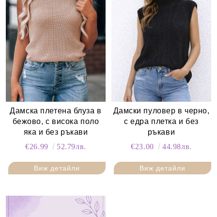
Дамска плетена блуза в
Дамски пуловер в черно,
бежово, с висока поло
с едра плетка и без
яка и без ръкави
ръкави
€26.99
52.79лв.
€23.00
44.98лв.
Виж детайли
Виж детайли