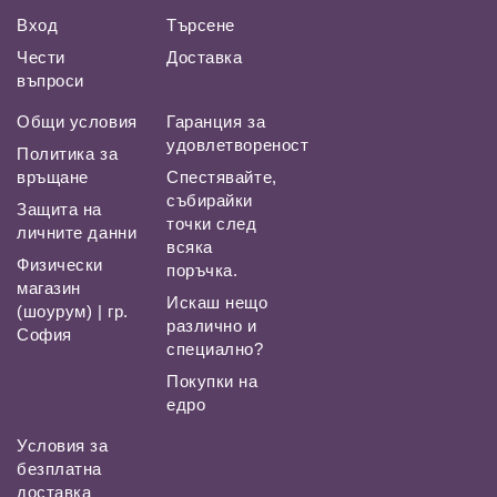
Вход
Търсене
Чести
Доставка
въпроси
Общи условия
Гаранция за
удовлетвореност
Политика за
връщане
Спестявайте,
събирайки
Защита на
точки след
личните данни
всяка
Физически
поръчка.
магазин
Искаш нещо
(шоурум) | гр.
различно и
София
специално?
Покупки на
едро
Условия за
безплатна
доставка