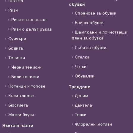
Полота
обувки
Ризи
Спрейове за обувки
Ризи с къс ръкав
Бои за обувки
Ризи с дълъг ръкав
Шампоани и почистващи
пяни за обувки
Суичъри
Гъби за обувки
Бодита
Стелки
Тениски
Четки
Черни тениски
Обувалки
Бели тениски
Потници и топове
Трендове
Къси топове
Деним
Бюстиета
Дантела
Макси блузи
Точки
Флорални мотиви
Якета и палта