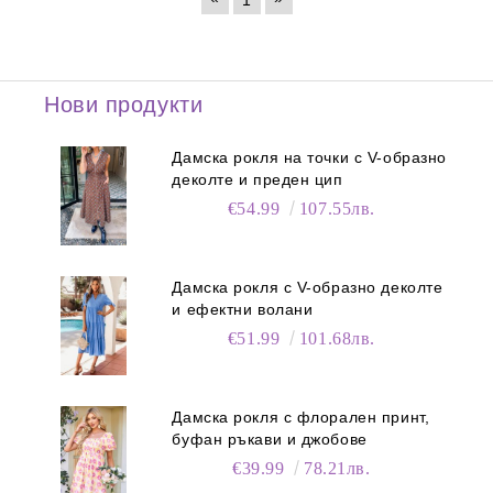
1
Нови продукти
Дамска рокля на точки с V-образно
деколте и преден цип
€54.99
107.55лв.
Дамска рокля с V-образно деколте
и ефектни волани
€51.99
101.68лв.
Дамска рокля с флорален принт,
буфан ръкави и джобове
€39.99
78.21лв.