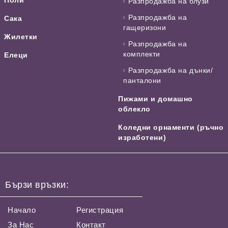
Разпродажба на блузи
Разпродажба на
Сака
гащеризони
Жилетки
Разпродажба на
комплекти
Елеци
Разпродажба на дънки/
панталони
Пижами и домашно
облекло
Коледни орнаменти (ръчно
изработени)
Бързи връзки:
Начало
Регистрация
За Нас
Контакт