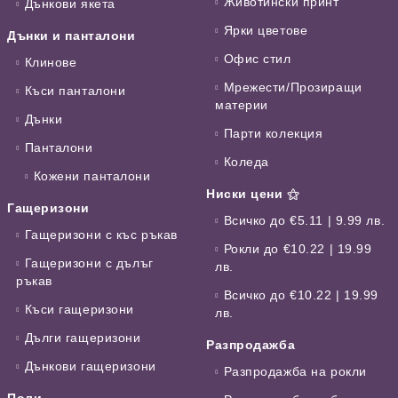
Животински принт
Дънкови якета
Ярки цветове
Дънки и панталони
Офис стил
Клинове
Мрежести/Прозиращи
Къси панталони
материи
Дънки
Парти колекция
Панталони
Коледа
Кожени панталони
Ниски цени ⚝
Гащеризони
Всичко до €5.11 | 9.99 лв.
Гащеризони с къс ръкав
Рокли до €10.22 | 19.99
Гащеризони с дълъг
лв.
ръкав
Всичко до €10.22 | 19.99
Къси гащеризони
лв.
Дълги гащеризони
Разпродажба
Дънкови гащеризони
Разпродажба на рокли
Поли