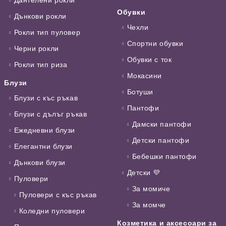
Обувки
Дънкови рокли
Чехли
Рокли тип пуловер
Спортни обувки
Черни рокли
Обувки с ток
Рокли тип риза
Мокасини
Блузи
Ботуши
Блузи с къс ръкав
Пантофи
Блузи с дълъг ръкав
Дамски пантофи
Ежедневни блузи
Детски пантофи
Елегантни блузи
Бебешки пантофи
Дънкови блузи
Детски 💜
Пуловери
За момиче
Пуловери с къс ръкав
За момче
Коледни пуловери
Козметика и аксесоари за