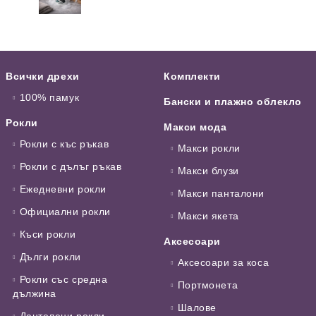
Всички дрехи
Комплекти
100% памук
Бански и плажно облекло
Рокли
Макси мода
Рокли с къс ръкав
Макси рокли
Рокли с дълъг ръкав
Макси блузи
Ежедневни рокли
Макси панталони
Официални рокли
Макси якета
Къси рокли
Аксесоари
Дълги рокли
Аксесоари за коса
Рокли със средна
Портмонета
дължина
Шалове
Дантелени рокли