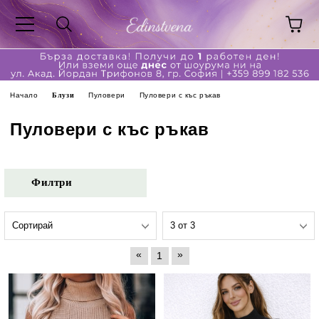
Начало
Блузи
Пуловери
Пуловери с къс ръкав
Пуловери с къс ръкав
Филтри
«
»
1