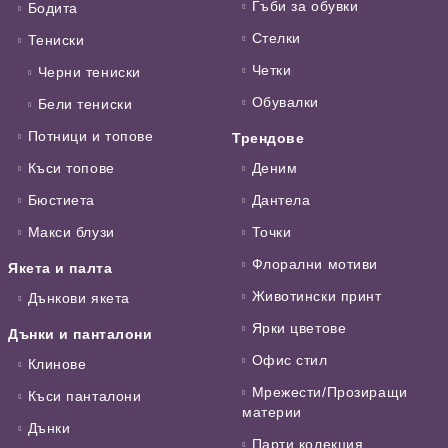
Гъби за обувки
Бодита
Стелки
Тениски
Четки
Черни тениски
Обувалки
Бели тениски
Потници и топове
Трендове
Къси топове
Деним
Бюстиета
Дантела
Макси блузи
Точки
Флорални мотиви
Якета и палта
Животински принт
Дънкови якета
Ярки цветове
Дънки и панталони
Офис стил
Клинове
Мрежести/Прозиращи
Къси панталони
материи
Дънки
Парти колекция