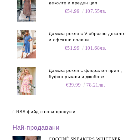
деколте и преден цип
€54.99
107.55лв.
Дамска рокля с V-образно деколте
и ефектни волани
€51.99
101.68лв.
Дамска рокля с флорален принт,
буфан ръкави и джобове
€39.99
78.21лв.
RSS фийд с нови продукти
Най-продавани
COCCINÈ SNEAKERS WHITENER