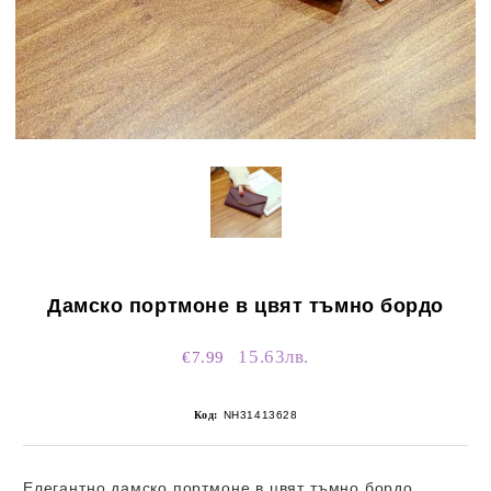
Дамско портмоне в цвят тъмно бордо
15.63лв.
€7.99
Код:
NH31413628
Елегантно дамско портмоне в цвят тъмно бордо,