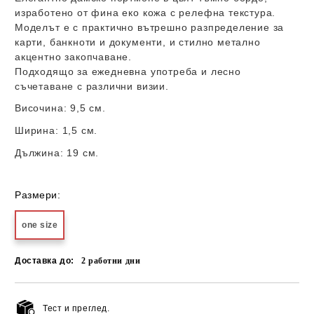
изработено от фина еко кожа с релефна текстура.
Моделът е с практично вътрешно разпределение за
карти, банкноти и документи, и стилно метално
акцентно закопчаване.
Подходящо за ежедневна употреба и лесно
съчетаване с различни визии.
Височина:
9,5 см.
Ширина:
1,5
см.
Дължина:
19 см.
Размери:
one size
Доставка до:
2
работни дни
Тест и преглед.
Добави в желани