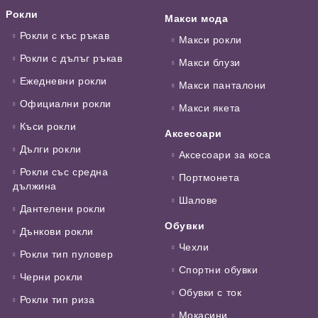
Рокли
Макси мода
Рокли с къс ръкав
Макси рокли
Рокли с дълъг ръкав
Макси блузи
Ежедневни рокли
Макси панталони
Официални рокли
Макси якета
Къси рокли
Аксесоари
Дълги рокли
Аксесоари за коса
Рокли със средна
Портмонета
дължина
Шалове
Дантелени рокли
Обувки
Дънкови рокли
Чехли
Рокли тип пуловер
Спортни обувки
Черни рокли
Обувки с ток
Рокли тип риза
Мокасини