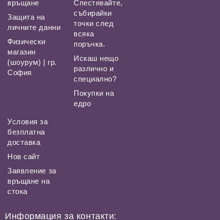
връщане
Спестявайте,
събирайки
Защита на
точки след
личните данни
всяка
Физически
поръчка.
магазин
Искаш нещо
(шоурум) | гр.
различно и
София
специално?
Покупки на
едро
Условия за
безплатна
доставка
Нов сайт
Заявление за
връщане на
стока
Информация за контакти: