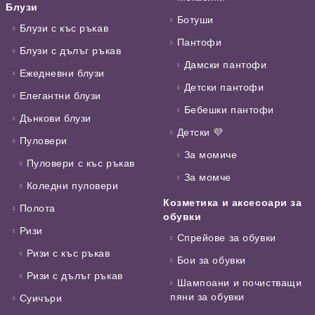
Блузи
Ботуши
Блузи с къс ръкав
Пантофи
Блузи с дълъг ръкав
Дамски пантофи
Ежедневни блузи
Детски пантофи
Елегантни блузи
Бебешки пантофи
Дънкови блузи
Детски 💜
Пуловери
За момиче
Пуловери с къс ръкав
За момче
Коледни пуловери
Козметика и аксесоари за
Полота
обувки
Ризи
Спрейове за обувки
Ризи с къс ръкав
Бои за обувки
Ризи с дълъг ръкав
Шампоани и почистващи
пяни за обувки
Суичъри