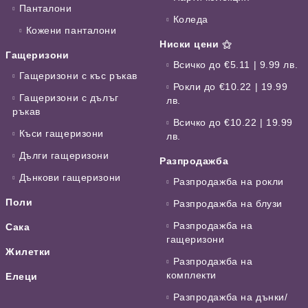
Панталони
Коледа
Кожени панталони
Ниски цени ⚝
Гащеризони
Всичко до €5.11 | 9.99 лв.
Гащеризони с къс ръкав
Рокли до €10.22 | 19.99
Гащеризони с дълъг
лв.
ръкав
Всичко до €10.22 | 19.99
Къси гащеризони
лв.
Дълги гащеризони
Разпродажба
Дънкови гащеризони
Разпродажба на рокли
Поли
Разпродажба на блузи
Разпродажба на
Сака
гащеризони
Жилетки
Разпродажба на
комплекти
Елеци
Разпродажба на дънки/