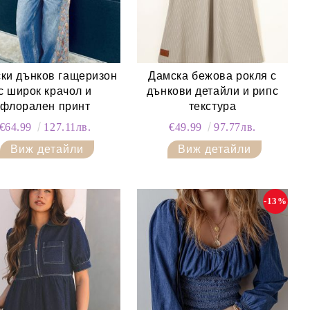
ки дънков гащеризон
Дамска бежова рокля с
с широк крачол и
дънкови детайли и рипс
флорален принт
текстура
€64.99
127.11лв.
€49.99
97.77лв.
Виж детайли
Виж детайли
-13%