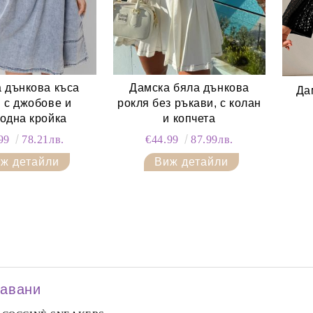
 дънкова къса
Дамска бяла дънкова
Да
 с джобове и
рокля без ръкави, с колан
одна кройка
и копчета
.99
78.21лв.
€44.99
87.99лв.
ж детайли
Виж детайли
давани