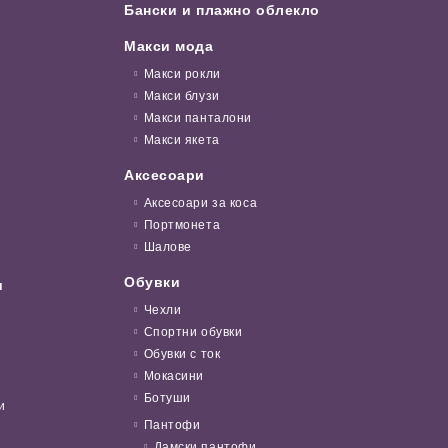
Бански и плажно облекло
Макси мода
Макси рокли
Макси блузи
Макси панталони
Макси якета
Аксесоари
Аксесоари за коса
Портмонета
Шалове
Обувки
и
Чехли
Спортни обувки
Обувки с ток
Мокасини
Ботуши
и
Пантофи
Дамски пантофи