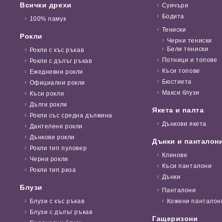
Всички дрехи
Суичъри
Бодита
100% памук
Тениски
Рокли
Черни тениски
Бели тениски
Рокли с къс ръкав
Потници и топове
Рокли с дълъг ръкав
Къси топове
Ежедневни рокли
Бюстиета
Официални рокли
Макси блузи
Къси рокли
Дълги рокли
Якета и палта
Рокли със средна дължина
Дънкови якета
Дантелени рокли
Дънкови рокли
Дънки и панталон
Рокли тип пуловер
Клинове
Черни рокли
Къси панталони
Рокли тип риза
Дънки
Блузи
Панталони
Блузи с къс ръкав
Кожени панталон
Блузи с дълъг ръкав
Гащеризони