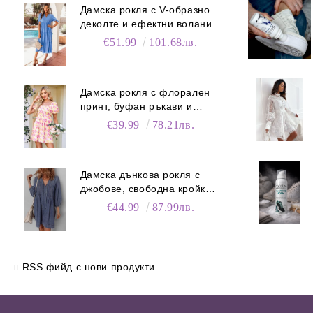
Дамска рокля с V-образно
деколте и ефектни волани
€51.99
101.68лв.
Дамска рокля с флорален
принт, буфан ръкави и
джобове
€39.99
78.21лв.
Дамска дънкова рокля с
джобове, свободна кройка и
V-образно деколте
€44.99
87.99лв.
RSS фийд с нови продукти