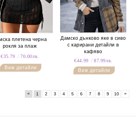
Дамско дънково яке в сиво
мска плетена черна
с карирани детайли в
рокля за плаж
кафяво
€35.79
70.00лв.
€44.99
87.99лв.
Виж детайли
Виж детайли
«
»
1
2
3
4
5
6
7
8
9
10