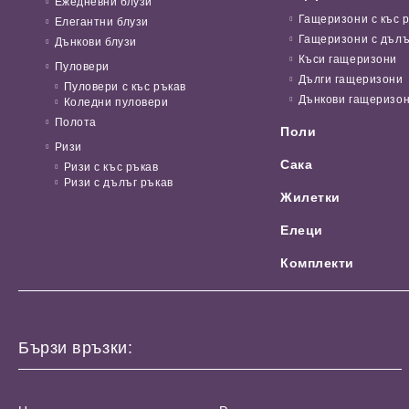
Ежедневни блузи
Гащеризони с къс 
Елегантни блузи
Гащеризони с дълъ
Дънкови блузи
Къси гащеризони
Пуловери
Дълги гащеризони
Пуловери с къс ръкав
Дънкови гащеризо
Коледни пуловери
Полота
Поли
Ризи
Сака
Ризи с къс ръкав
Ризи с дълъг ръкав
Жилетки
Елеци
Комплекти
Бързи връзки: