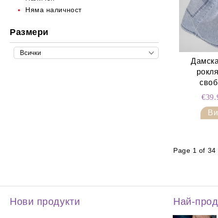
Няма наличност
Размери
Дамска
рокля
своб
€39
Ви
Page 1 of 34
Нови продукти
Най-про