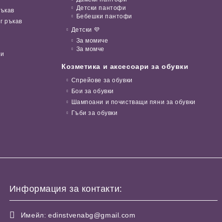
Детски пантофи
ръкав
Бебешки пантофи
г ръкав
Детски 💜
За момиче
За момче
ни
Козметика и аксесоари за обувки
Спрейове за обувки
Бои за обувки
Шампоани и почистващи пяни за обувки
Гъби за обувки
Информация за контакти:
Имейл:
edinstvenabg@gmail.com