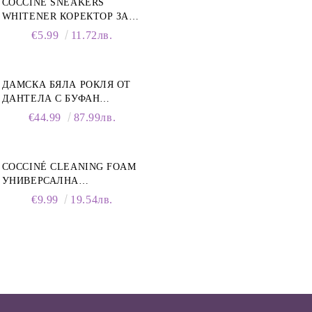
COCCINÈ SNEAKERS
WHITENER КОРЕКТОР ЗА
БЕЛИ МАРАТОНКИ, 75 ML
€5.99
11.72лв.
ДАМСКА БЯЛА РОКЛЯ ОТ
ДАНТЕЛА С БУФАН
РЪКАВИ И ЯКА
€44.99
87.99лв.
COCCINÉ CLEANING FOAM
УНИВЕРСАЛНА
ПОЧИСТВАЩА ПЯНА ЗА
€9.99
19.54лв.
ОБУВКИ, 150 МЛ