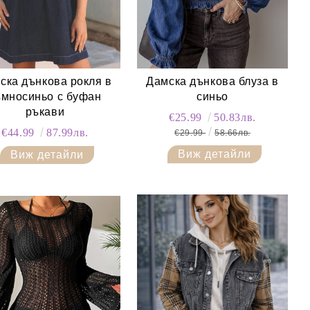
ска дънкова рокля в
Дамска дънкова блуза в
ъмносиньо с буфан
синьо
ръкави
€25.99
50.83лв.
€44.99
87.99лв.
€29.99
58.66лв.
Виж детайли
Виж детайли