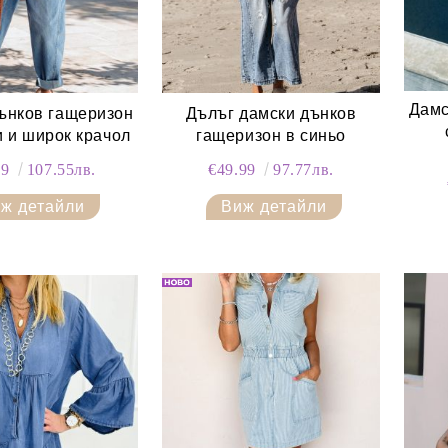
Дамс
ънков гащеризон
Дълъг дамски дънков
и и широк крачол
гащеризон в синьо
99
107.55лв.
€49.99
97.77лв.
ж детайли
Виж детайли