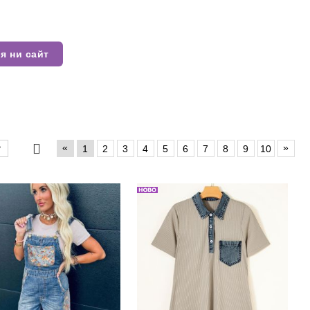
я ни сайт
«
»
1
2
3
4
5
6
7
8
9
10