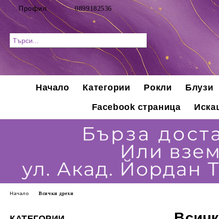
Профил
0899182536
Начало
Категории
Рокли
Блузи
Facebook страница
Иска
Начало
Всички дрехи
Всичк
КАТЕГОРИИ