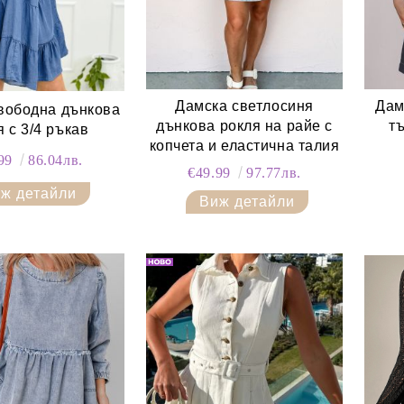
Дамска светлосиня
Дам
вободна дънкова
дънкова рокля на райе с
т
я с 3/4 ръкав
копчета и еластична талия
.99
86.04лв.
€49.99
97.77лв.
ж детайли
Виж детайли