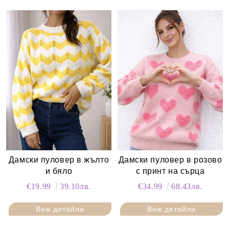
Дамски пуловер в жълто
Дамски пуловер в розово
и бяло
с принт на сърца
€19.99
39.10лв.
€34.99
68.43лв.
Виж детайли
Виж детайли