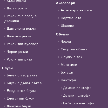
Къси рокли
Аксесоари
Дълги рокли
Аксесоари за коса
Рокли със средна
Портмонета
дължина
Шалове
Дантелени рокли
Обувки
Дънкови рокли
Чехли
Рокли тип пуловер
Спортни обувки
Черни рокли
Обувки с ток
Рокли тип риза
Мокасини
Блузи
Ботуши
Блузи с къс ръкав
Пантофи
Блузи с дълъг ръкав
Дамски пантофи
Ежедневни блузи
Детски пантофи
Елегантни блузи
Бебешки пантофи
Дънкови блузи