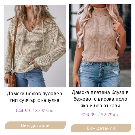
Дамска плетена блуза в
Дамски бежов пуловер
бежово, с висока поло
тип суичър с качулка
яка и без ръкави
€44.99
87.99лв.
€26.99
52.79лв.
Виж детайли
Виж детайли