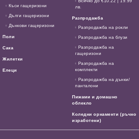
Всичко до €10.22 | 19.99
Къси гащеризони
лв.
Дълги гащеризони
Разпродажба
Дънкови гащеризони
Разпродажба на рокли
Поли
Разпродажба на блузи
Разпродажба на
Сака
гащеризони
Жилетки
Разпродажба на
комплекти
Елеци
Разпродажба на дънки/
панталони
Пижами и домашно
облекло
Коледни орнаменти (ръчно
изработени)