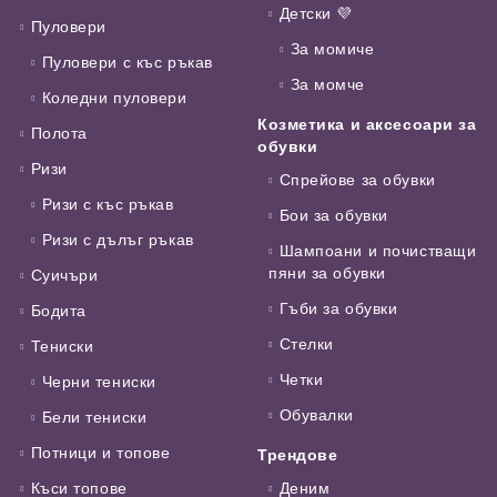
Детски 💜
Пуловери
За момиче
Пуловери с къс ръкав
За момче
Коледни пуловери
Козметика и аксесоари за
Полота
обувки
Ризи
Спрейове за обувки
Ризи с къс ръкав
Бои за обувки
Ризи с дълъг ръкав
Шампоани и почистващи
пяни за обувки
Суичъри
Гъби за обувки
Бодита
Стелки
Тениски
Четки
Черни тениски
Обувалки
Бели тениски
Потници и топове
Трендове
Къси топове
Деним