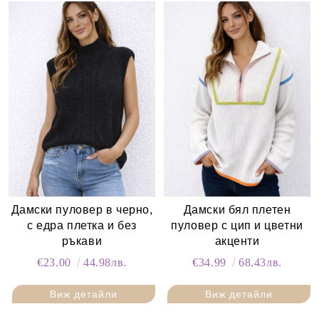
Дамски пуловер в черно,
Дамски бял плетен
с едра плетка и без
пуловер с цип и цветни
ръкави
акценти
€23.00
44.98лв.
€34.99
68.43лв.
Виж детайли
Виж детайли