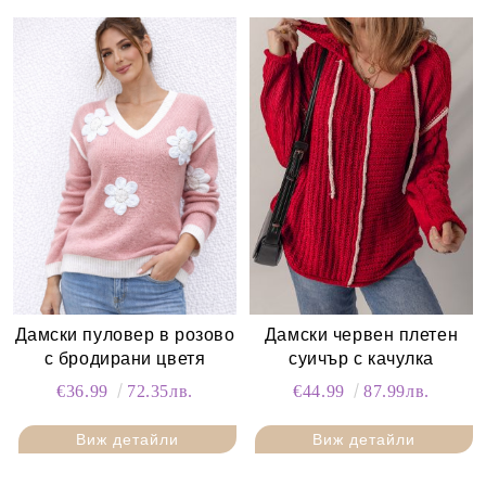
Дамски пуловер в розово
Дамски червен плетен
с бродирани цветя
суичър с качулка
€36.99
72.35лв.
€44.99
87.99лв.
Виж детайли
Виж детайли