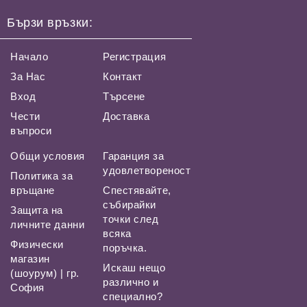
Бързи връзки:
Начало
Регистрация
За Нас
Контакт
Вход
Търсене
Чести
Доставка
въпроси
Общи условия
Гаранция за
удовлетвореност
Политика за
връщане
Спестявайте,
събирайки
Защита на
точки след
личните данни
всяка
Физически
поръчка.
магазин
Искаш нещо
(шоурум) | гр.
различно и
София
специално?