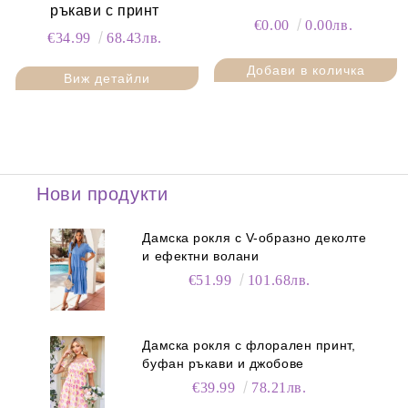
ръкави с принт
€0.00
0.00лв.
€34.99
68.43лв.
Виж детайли
Нови продукти
Дамска рокля с V-образно деколте
и ефектни волани
€51.99
101.68лв.
Дамска рокля с флорален принт,
буфан ръкави и джобове
€39.99
78.21лв.