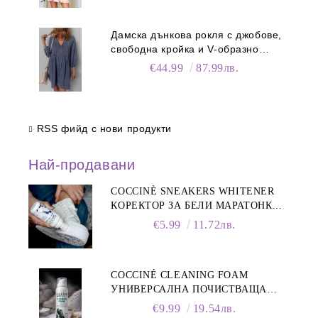
Дамска дънкова рокля с джобове,
свободна кройка и V-образно
деколте
€44.99
87.99лв.
RSS фийд с нови продукти
Най-продавани
COCCINÈ SNEAKERS WHITENER
КОРЕКТОР ЗА БЕЛИ МАРАТОНКИ,
75 ML
€5.99
11.72лв.
COCCINÉ CLEANING FOAM
УНИВЕРСАЛНА ПОЧИСТВАЩА
ПЯНА ЗА ОБУВКИ, 150 МЛ
€9.99
19.54лв.