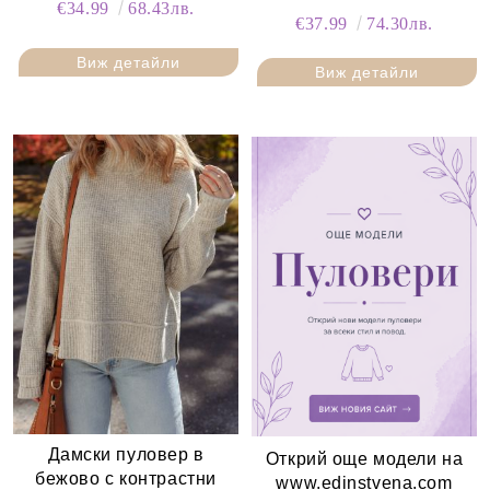
€34.99
68.43лв.
€37.99
74.30лв.
Виж детайли
Виж детайли
Дамски пуловер в
Открий още модели на
бежово с контрастни
www.edinstvena.com