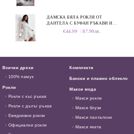
ДАМСКА БЯЛА РОКЛЯ ОТ
ДАНТЕЛА С БУФАН РЪКАВИ И
ЯКА
€44.99
87.99лв.
Всички дрехи
Комплекти
100% памук
Бански и плажно облекло
Рокли
Макси мода
Рокли с къс ръкав
Макси рокли
Рокли с дълъг ръкав
Макси блузи
Ежедневни рокли
Макси панталони
Официални рокли
Макси якета