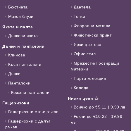
Бюстиета
Дантела
Макси блузи
Точки
Флорални мотиви
Якета и палта
Животински принт
Дънкови якета
Ярки цветове
Дънки и панталони
Офис стил
Клинове
Мрежести/Прозиращи
Къси панталони
материи
Дънки
Парти колекция
Панталони
Коледа
Кожени панталони
Ниски цени ⚝
Гащеризони
Всичко до €5.11 | 9.99 лв.
Гащеризони с къс ръкав
Рокли до €10.22 | 19.99
Гащеризони с дълъг
лв.
ръкав