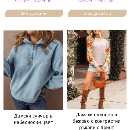
€17.89
34.99лв.
€39.99
78.21лв.
Виж детайли
Виж детайли
Дамски пуловер в
Дамски суичър в
бежово с контрастни
небесносин цвят
ръкави с принт