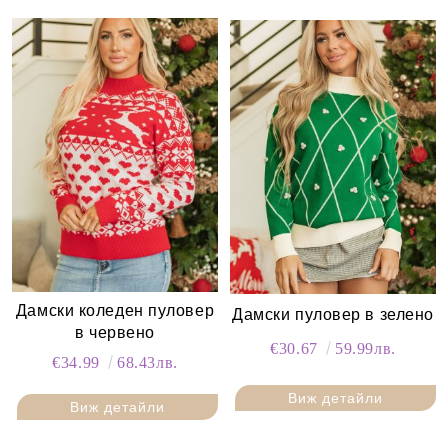
Дамски коледен пуловер
Дамски пуловер в зелено
в червено
€30.67
59.99лв.
€34.99
68.43лв.
Виж детайли
Виж детайли