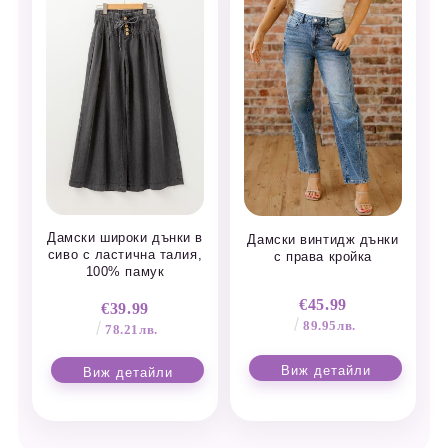
Дамски широки дънки в
Дамски винтидж дънки
сиво с ластична талия,
с права кройка
100% памук
€45.99
€39.99
89.95лв.
78.21лв.
Виж детайли
Виж детайли