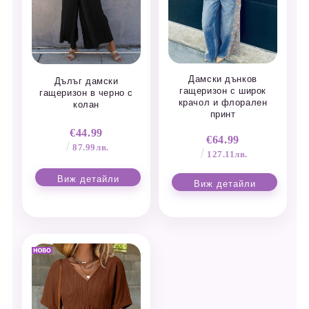
Дамски дънков
Дълъг дамски
гащеризон с широк
гащеризон в черно с
крачол и флорален
колан
принт
€44.99
€64.99
87.99лв.
127.11лв.
Виж детайли
Виж детайли