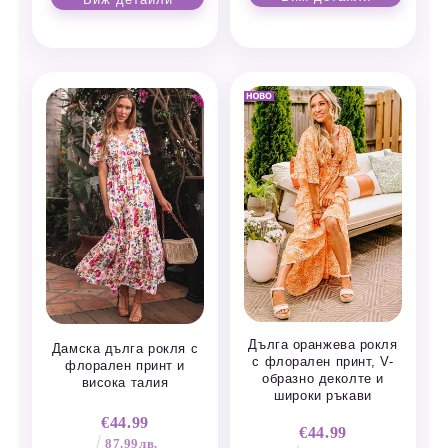
Дълга оранжева рокля
Дамска дълга рокля с
с флорален принт, V-
флорален принт и
образно деколте и
висока талия
широки ръкави
€44.99
€44.99
87.99лв.