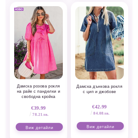
Дамска розова рокля
Дамска дънкова рокля
на райе с панделки и
с цип и джобове
свободна кройка
€42.99
€39.99
84.08лв.
78.21лв.
Виж детайли
Виж детайли