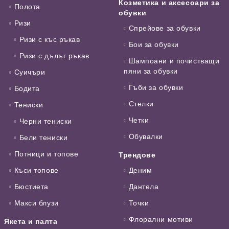
Козметика и аксесоари за
Полота
обувки
Ризи
Спрейове за обувки
Ризи с къс ръкав
Бои за обувки
Ризи с дълъг ръкав
Шампоани и почистващи
пяни за обувки
Суичъри
Гъби за обувки
Бодита
Стелки
Тениски
Четки
Черни тениски
Обувалки
Бели тениски
Потници и топове
Трендове
Къси топове
Деним
Бюстиета
Дантела
Макси блузи
Точки
Флорални мотиви
Якета и палта