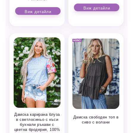
Виж детайли
Виж детайли
Дамска карирана блуза
Дамска свободен топ в
в светлосиньо с къси
сиво с волани
бухнали ръкави с
цветна бродерия, 100%