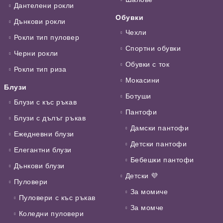
Дантелени рокли
Обувки
Дънкови рокли
Чехли
Рокли тип пуловер
Спортни обувки
Черни рокли
Обувки с ток
Рокли тип риза
Мокасини
Блузи
Ботуши
Блузи с къс ръкав
Пантофи
Блузи с дълъг ръкав
Дамски пантофи
Ежедневни блузи
Детски пантофи
Елегантни блузи
Бебешки пантофи
Дънкови блузи
Детски 💜
Пуловери
За момиче
Пуловери с къс ръкав
За момче
Коледни пуловери