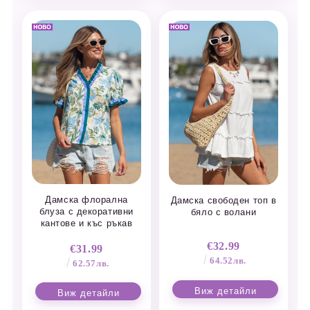
Дамска флорална
Дамска свободен топ в
блуза с декоративни
бяло с волани
кантове и къс ръкав
€32.99
€31.99
64.52лв.
62.57лв.
Виж детайли
Виж детайли