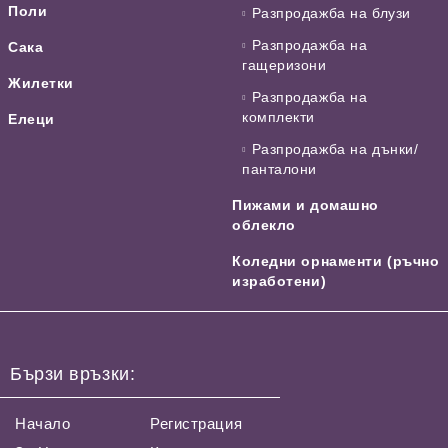
Поли
Разпродажба на блузи
Разпродажба на
Сака
гащеризони
Жилетки
Разпродажба на
комплекти
Елеци
Разпродажба на дънки/
панталони
Пижами и домашно
облекло
Коледни орнаменти (ръчно
изработени)
Бързи връзки:
Начало
Регистрация