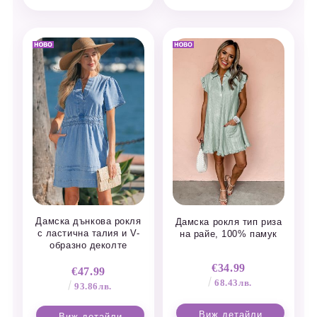
Дамска дънкова рокля
Дамска рокля тип риза
с ластична талия и V-
на райе, 100% памук
образно деколте
€34.99
€47.99
68.43лв.
93.86лв.
Виж детайли
Виж детайли