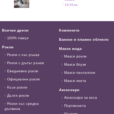
19.54лв.
Всички дрехи
Комплекти
100% памук
Бански и плажно облекло
Рокли
Макси мода
Рокли с къс ръкав
Макси рокли
Рокли с дълъг ръкав
Макси блузи
Ежедневни рокли
Макси панталони
Официални рокли
Макси якета
Къси рокли
Аксесоари
Дълги рокли
Аксесоари за коса
Рокли със средна
Портмонета
дължина
Шалове