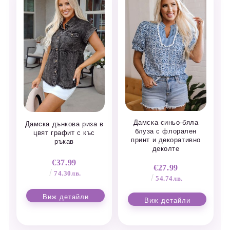
Дамска синьо-бяла
Дамска дънкова риза в
блуза с флорален
цвят графит с къс
принт и декоративно
ръкав
деколте
€37.99
€27.99
74.30лв.
54.74лв.
Виж детайли
Виж детайли