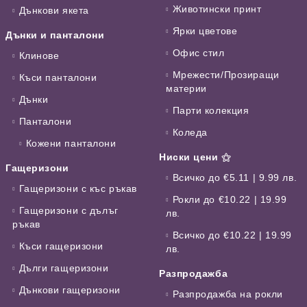
Животински принт
Дънкови якета
Ярки цветове
Дънки и панталони
Офис стил
Клинове
Мрежести/Прозиращи
Къси панталони
материи
Дънки
Парти колекция
Панталони
Коледа
Кожени панталони
Ниски цени ⚝
Гащеризони
Всичко до €5.11 | 9.99 лв.
Гащеризони с къс ръкав
Рокли до €10.22 | 19.99
Гащеризони с дълъг
лв.
ръкав
Всичко до €10.22 | 19.99
Къси гащеризони
лв.
Дълги гащеризони
Разпродажба
Дънкови гащеризони
Разпродажба на рокли