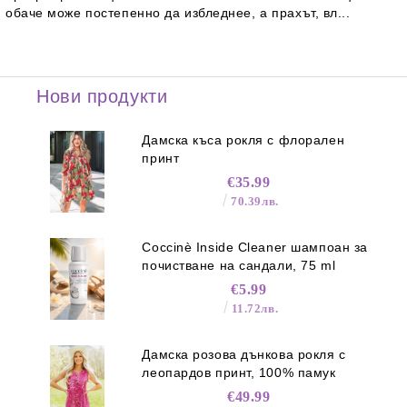
обаче може постепенно да избледнее, а прахът, вл...
Нови продукти
Дамска къса рокля с флорален
принт
€35.99
70.39лв.
Coccinè Inside Cleaner шампоан за
почистване на сандали, 75 ml
€5.99
11.72лв.
Дамска розова дънкова рокля с
леопардов принт, 100% памук
€49.99