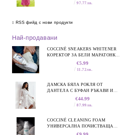
97.77лв.
RSS фийд с нови продукти
Най-продавани
COCCINÈ SNEAKERS WHITENER
КОРЕКТОР ЗА БЕЛИ МАРАТОНКИ,
75 ML
€5.99
11.72лв.
ДАМСКА БЯЛА РОКЛЯ ОТ
ДАНТЕЛА С БУФАН РЪКАВИ И
ЯКА
€44.99
87.99лв.
COCCINÉ CLEANING FOAM
УНИВЕРСАЛНА ПОЧИСТВАЩА
ПЯНА ЗА ОБУВКИ, 150 МЛ
€9.99