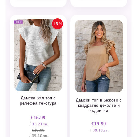
-15%
Дамска бял топ с
Дамски топ в бежово с
релефна текстура
квадратно деколте и
къдрички
€16.99
€19.99
33.23лв.
39.10лв.
€19.99
39.10лв.