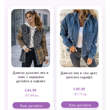
Дамско дънково яке в
Дамско яке в син цвят,
сиво с карирани
рипсено кадифе
детайли в кафяво
€49.99
€44.99
97.77лв.
87.99лв.
Виж детайли
Виж детайли