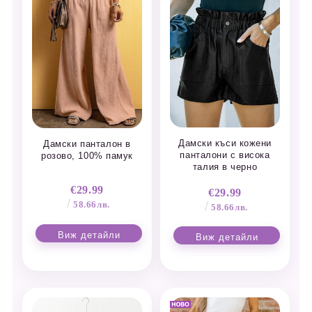
Дамски къси кожени
Дамски панталон в
панталони с висока
розово, 100% памук
талия в черно
€29.99
€29.99
58.66лв.
58.66лв.
Виж детайли
Виж детайли