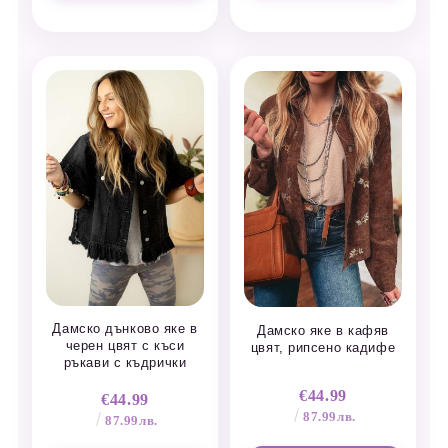
Дамско дънково яке в
Дамско яке в кафяв
черен цвят с къси
цвят, рипсено кадифе
ръкави с къдрички
€44.99
€44.99
87.99лв.
87.99лв.