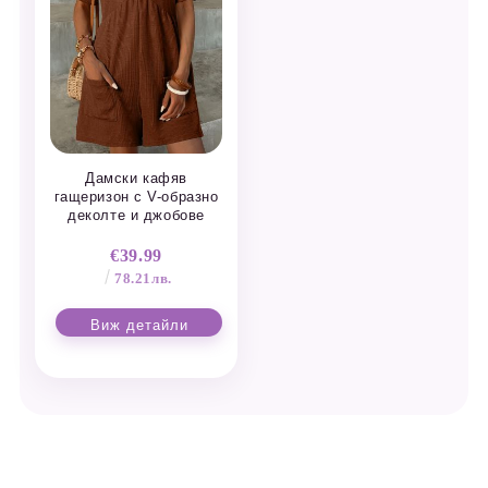
Дамски кафяв
гащеризон с V-образно
деколте и джобове
€39.99
78.21лв.
Виж детайли