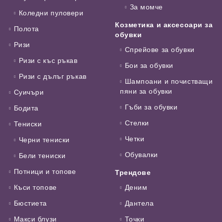
За момче
Коледни пуловери
Козметика и аксесоари за
Полота
обувки
Ризи
Спрейове за обувки
Ризи с къс ръкав
Бои за обувки
Ризи с дълъг ръкав
Шампоани и почистващи
пяни за обувки
Суичъри
Гъби за обувки
Бодита
Стелки
Тениски
Четки
Черни тениски
Обувалки
Бели тениски
Потници и топове
Трендове
Къси топове
Деним
Бюстиета
Дантела
Макси блузи
Точки