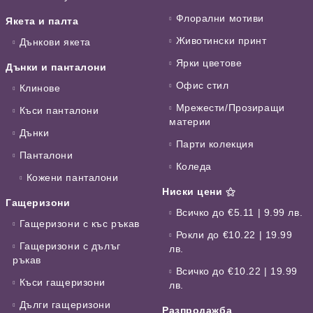
Флорални мотиви
Якета и палта
Животински принт
Дънкови якета
Ярки цветове
Дънки и панталони
Офис стил
Клинове
Мрежести/Прозиращи
Къси панталони
материи
Дънки
Парти колекция
Панталони
Коледа
Кожени панталони
Ниски цени ⚝
Гащеризони
Всичко до €5.11 | 9.99 лв.
Гащеризони с къс ръкав
Рокли до €10.22 | 19.99
Гащеризони с дълъг
лв.
ръкав
Всичко до €10.22 | 19.99
Къси гащеризони
лв.
Дълги гащеризони
Разпродажба