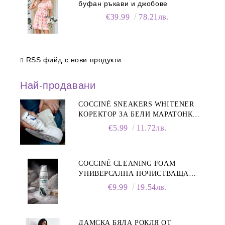
буфан ръкави и джобове
€39.99
78.21лв.
RSS фийд с нови продукти
Най-продавани
COCCINÈ SNEAKERS WHITENER
КОРЕКТОР ЗА БЕЛИ МАРАТОНКИ,
75 ML
€5.99
11.72лв.
COCCINÉ CLEANING FOAM
УНИВЕРСАЛНА ПОЧИСТВАЩА
ПЯНА ЗА ОБУВКИ, 150 МЛ
€9.99
19.54лв.
ДАМСКА БЯЛА РОКЛЯ ОТ