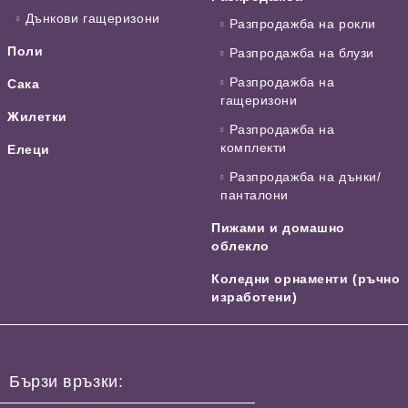
Дънкови гащеризони
Разпродажба на рокли
Поли
Разпродажба на блузи
Разпродажба на
Сака
гащеризони
Жилетки
Разпродажба на
комплекти
Елеци
Разпродажба на дънки/
панталони
Пижами и домашно
облекло
Коледни орнаменти (ръчно
изработени)
Бързи връзки: