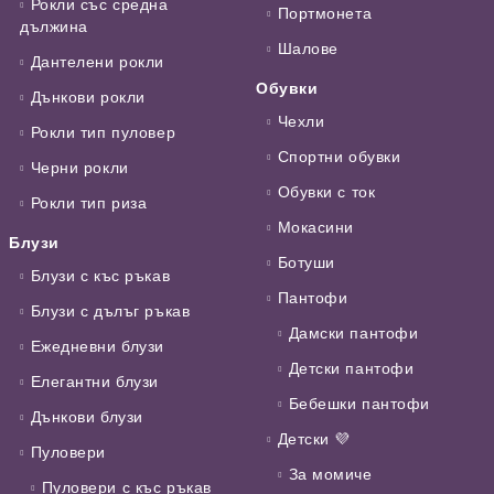
Рокли със средна
Портмонета
дължина
Шалове
Дантелени рокли
Обувки
Дънкови рокли
Чехли
Рокли тип пуловер
Спортни обувки
Черни рокли
Обувки с ток
Рокли тип риза
Мокасини
Блузи
Ботуши
Блузи с къс ръкав
Пантофи
Блузи с дълъг ръкав
Дамски пантофи
Ежедневни блузи
Детски пантофи
Елегантни блузи
Бебешки пантофи
Дънкови блузи
Детски 💜
Пуловери
За момиче
Пуловери с къс ръкав