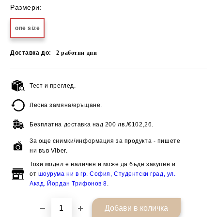
Размери:
one size
Доставка до:
2
работни дни
Тест и преглед.
Добави в желани
Лесна замяна/връщане.
Безплатна доставка над
200 лв./€102,26.
За още снимки/информация за продукта - пишете
ни във Viber.
Този модел е наличен и може да бъде закупен и
от
шоурума ни в гр. София, Студентски град, ул.
Акад. Йордан Трифонов 8
.