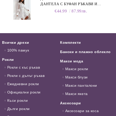
ДАНТЕЛА С БУФАН РЪКАВИ И
ЯКА
€44.99
87.99лв.
Всички дрехи
Комплекти
100% памук
Бански и плажно облекло
Рокли
Макси мода
Рокли с къс ръкав
Макси рокли
Рокли с дълъг ръкав
Макси блузи
Ежедневни рокли
Макси панталони
Официални рокли
Макси якета
Къси рокли
Аксесоари
Дълги рокли
Аксесоари за коса