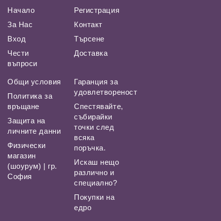
Начало
Регистрация
За Нас
Контакт
Вход
Търсене
Чести
Доставка
въпроси
Общи условия
Гаранция за
удовлетвореност
Политика за
връщане
Спестявайте,
събирайки
Защита на
точки след
личните данни
всяка
Физически
поръчка.
магазин
Искаш нещо
(шоурум) | гр.
различно и
София
специално?
Покупки на
едро