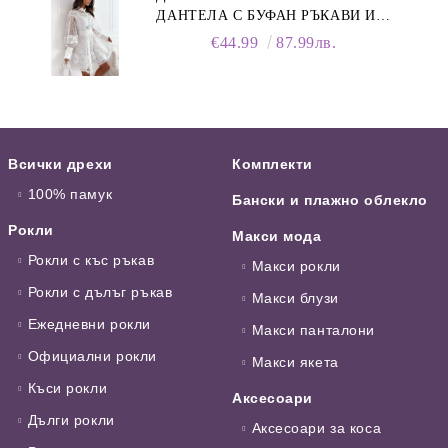
ДАНТЕЛА С БУФАН РЪКАВИ И
ЯКА
€44.99
87.99лв.
Всички дрехи
Комплекти
100% памук
Бански и плажно облекло
Рокли
Макси мода
Рокли с къс ръкав
Макси рокли
Рокли с дълъг ръкав
Макси блузи
Ежедневни рокли
Макси панталони
Официални рокли
Макси якета
Къси рокли
Аксесоари
Дълги рокли
Аксесоари за коса