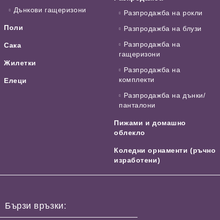
Дънкови гащеризони
Разпродажба на рокли
Поли
Разпродажба на блузи
Разпродажба на
Сака
гащеризони
Жилетки
Разпродажба на
комплекти
Елеци
Разпродажба на дънки/
панталони
Пижами и домашно
облекло
Коледни орнаменти (ръчно
изработени)
Бързи връзки: