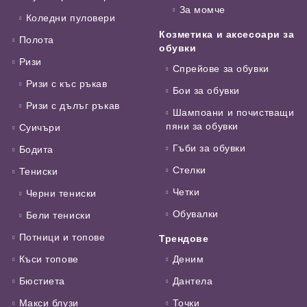
За момче
Коледни пуловери
Козметика и аксесоари за
Полота
обувки
Ризи
Спрейове за обувки
Ризи с къс ръкав
Бои за обувки
Ризи с дълъг ръкав
Шампоани и почистващи
пяни за обувки
Суичъри
Гъби за обувки
Бодита
Стелки
Тениски
Четки
Черни тениски
Обувалки
Бели тениски
Потници и топове
Трендове
Къси топове
Деним
Бюстиета
Дантела
Макси блузи
Точки