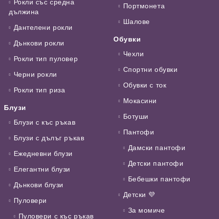
Рокли със средна
Портмонета
дължина
Шалове
Дантелени рокли
Обувки
Дънкови рокли
Чехли
Рокли тип пуловер
Спортни обувки
Черни рокли
Обувки с ток
Рокли тип риза
Мокасини
Блузи
Ботуши
Блузи с къс ръкав
Пантофи
Блузи с дълъг ръкав
Дамски пантофи
Ежедневни блузи
Детски пантофи
Елегантни блузи
Бебешки пантофи
Дънкови блузи
Детски 💜
Пуловери
За момиче
Пуловери с къс ръкав