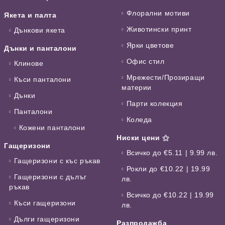
Флорални мотиви
Якета и палта
Животински принт
Дънкови якета
Ярки цветове
Дънки и панталони
Офис стил
Клинове
Мрежести/Прозиращи
Къси панталони
материи
Дънки
Парти колекция
Панталони
Коледа
Кожени панталони
Ниски цени ⚝
Гащеризони
Всичко до €5.11 | 9.99 лв.
Гащеризони с къс ръкав
Рокли до €10.22 | 19.99
Гащеризони с дълъг
лв.
ръкав
Всичко до €10.22 | 19.99
Къси гащеризони
лв.
Дълги гащеризони
Разпродажба