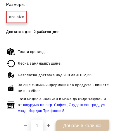
Размери:
one size
Доставка до:
2
работни дни
Тест и преглед.
Добави в желани
Лесна замяна/връщане.
Безплатна доставка над
200 лв./€102,26.
За още снимки/информация за продукта - пишете
ни във Viber.
Този модел е наличен и може да бъде закупен и
от
шоурума ни в гр. София, Студентски град, ул.
Акад. Йордан Трифонов 8
.