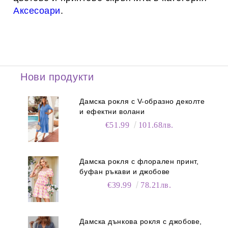
Аксесоари
.
Нови продукти
Дамска рокля с V-образно деколте
и ефектни волани
€51.99
101.68лв.
Дамска рокля с флорален принт,
буфан ръкави и джобове
€39.99
78.21лв.
Дамска дънкова рокля с джобове,