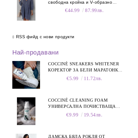
свободна кройка и V-образно
деколте
€44.99
87.99лв.
RSS фийд с нови продукти
Най-продавани
COCCINÈ SNEAKERS WHITENER
КОРЕКТОР ЗА БЕЛИ МАРАТОНКИ,
75 ML
€5.99
11.72лв.
COCCINÉ CLEANING FOAM
УНИВЕРСАЛНА ПОЧИСТВАЩА
ПЯНА ЗА ОБУВКИ, 150 МЛ
€9.99
19.54лв.
ДАМСКА БЯЛА РОКЛЯ ОТ