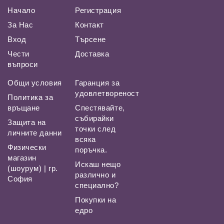
Начало
Регистрация
За Нас
Контакт
Вход
Търсене
Чести
Доставка
въпроси
Общи условия
Гаранция за
удовлетвореност
Политика за
връщане
Спестявайте,
събирайки
Защита на
точки след
личните данни
всяка
Физически
поръчка.
магазин
Искаш нещо
(шоурум) | гр.
различно и
София
специално?
Покупки на
едро