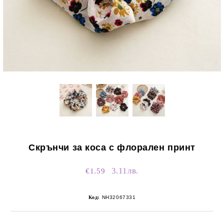
Скрънчи за коса с флорален принт
3.11лв.
€1.59
Код:
NH32067331