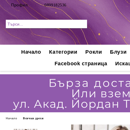
Профил
0899182536
Начало
Категории
Рокли
Блузи
Facebook страница
Иска
Начало
Всички дрехи