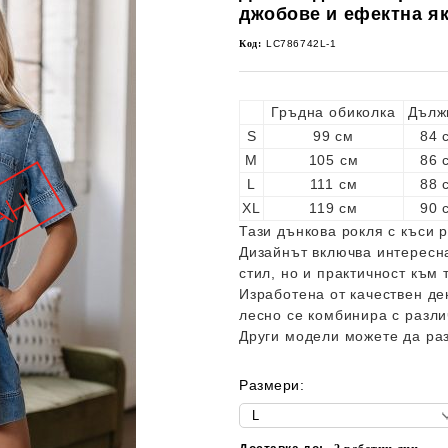
джобове и ефектна я
Код:
LC786742L-1
Гръдна обиколка
Дълж
S
99 см
84 
M
105 см
86 
L
111 см
88 
XL
119 см
90 
Тази дънкова рокля с къси 
Дизайнът включва интересн
стил, но и практичност към 
Изработена от качествен де
лесно се комбинира с разли
Други модели можете да ра
Размери: