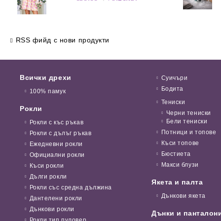
RSS фийд с нови продукти
Всички дрехи
Суичъри
Бодита
100% памук
Тениски
Рокли
Черни тениски
Бели тениски
Рокли с къс ръкав
Потници и топове
Рокли с дълъг ръкав
Къси топове
Ежедневни рокли
Бюстиета
Официални рокли
Макси блузи
Къси рокли
Дълги рокли
Якета и палта
Рокли със средна дължина
Дънкови якета
Дантелени рокли
Дънкови рокли
Дънки и панталон
Рокли тип пуловер