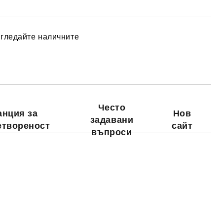
згледайте наличните
Добави в желани
Често
анция за
Нов
задавани
етвореност
сайт
въпроси