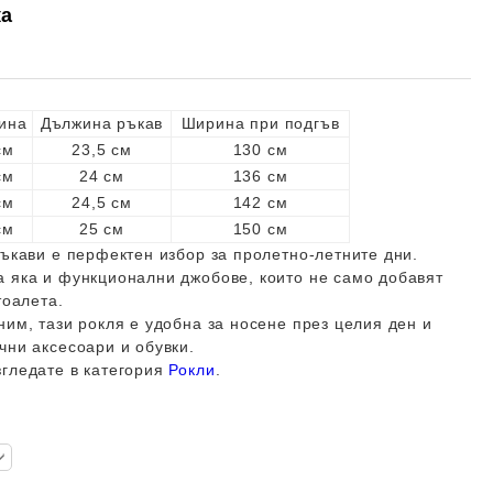
ка
ина
Дължина ръкав
Ширина при подгъв
см
23,5 см
130 см
см
24 см
136 см
см
24,5 см
142 см
см
25 см
150 см
ръкави е перфектен избор за пролетно-летните дни.
а яка и функционални джобове, които не само добавят
тоалета.
ним, тази рокля е удобна за носене през целия ден и
чни аксесоари и обувки.
згледате в категория
Рокли
.