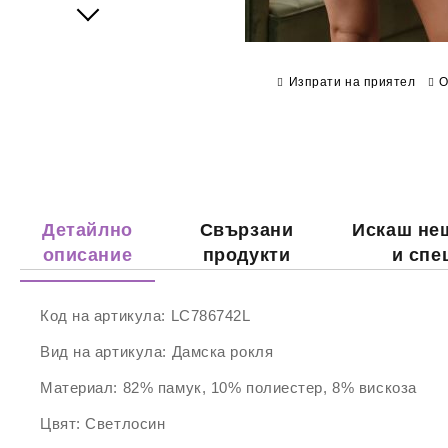
Next
Изпрати на приятел
О
Детайлно
Свързани
Искаш не
описание
продукти
и спе
Код на артикула:
LC786742L
Вид на артикула:
Дамска рокля
Материал:
82% памук, 10% полиестер, 8% вискоза
Цвят:
Светлосин