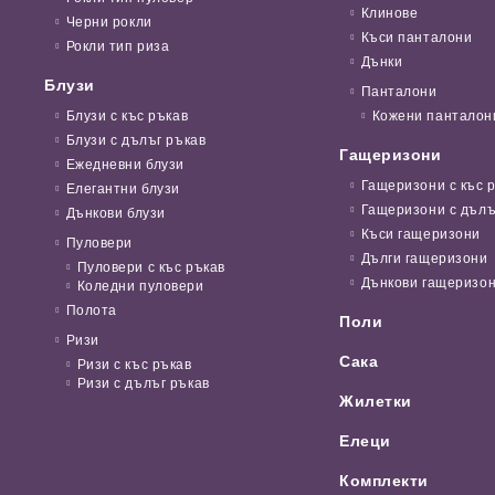
Клинове
Черни рокли
Къси панталони
Рокли тип риза
Дънки
Блузи
Панталони
Блузи с къс ръкав
Кожени панталон
Блузи с дълъг ръкав
Гащеризони
Ежедневни блузи
Гащеризони с къс 
Елегантни блузи
Гащеризони с дълъ
Дънкови блузи
Къси гащеризони
Пуловери
Дълги гащеризони
Пуловери с къс ръкав
Дънкови гащеризо
Коледни пуловери
Полота
Поли
Ризи
Сака
Ризи с къс ръкав
Ризи с дълъг ръкав
Жилетки
Елеци
Комплекти