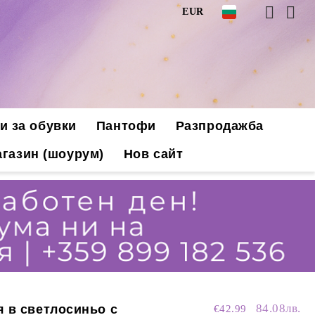
EUR
и за обувки
Пантофи
Разпродажба
газин (шоурум)
Нов сайт
84.08лв.
 в светлосиньо с
€42.99