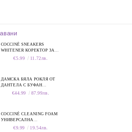
давани
COCCINÈ SNEAKERS
WHITENER КОРЕКТОР ЗА
БЕЛИ МАРАТОНКИ, 75 ML
€5.99
11.72лв.
ДАМСКА БЯЛА РОКЛЯ ОТ
ДАНТЕЛА С БУФАН
РЪКАВИ И ЯКА
€44.99
87.99лв.
COCCINÉ CLEANING FOAM
УНИВЕРСАЛНА
ПОЧИСТВАЩА ПЯНА ЗА
€9.99
19.54лв.
ОБУВКИ, 150 МЛ