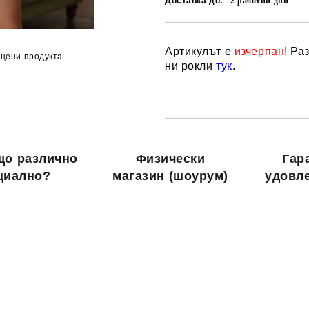
Доставка до:
2
работни дни
Артикулът е
изчерпан
! Ра
цени продукта
ни рокли
тук
.
що различно
Физически
Гар
циално?
магазин (шоурум)
удовл