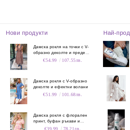
Нови продукти
Най-про
Дамска рокля на точки с V-
образно деколте и преден
цип
€54.99
107.55лв.
Дамска рокля с V-образно
деколте и ефектни волани
€51.99
101.68лв.
Дамска рокля с флорален
принт, буфан ръкави и
джобове
€39.99
78.21лв.