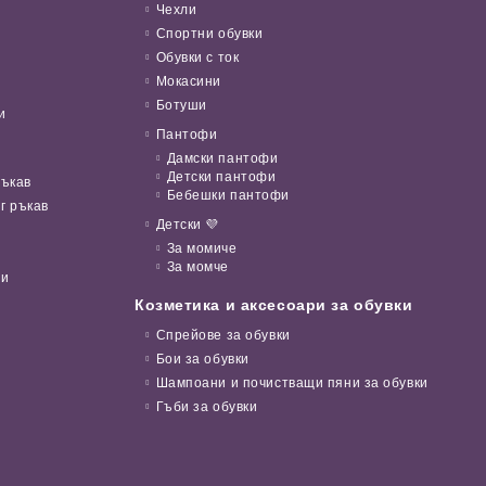
Чехли
Спортни обувки
Обувки с ток
Мокасини
Ботуши
и
Пантофи
Дамски пантофи
Детски пантофи
ръкав
Бебешки пантофи
г ръкав
Детски 💜
За момиче
За момче
ни
Козметика и аксесоари за обувки
Спрейове за обувки
Бои за обувки
Шампоани и почистващи пяни за обувки
Гъби за обувки