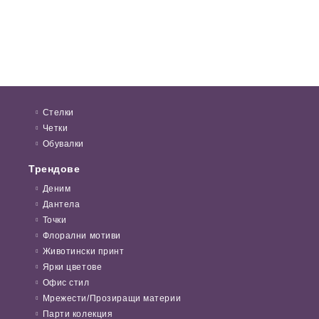
Стелки
Четки
Обувалки
Трендове
Деним
Дантела
Точки
Флорални мотиви
Животински принт
Ярки цветове
Офис стил
Мрежести/Прозиращи материи
Парти колекция