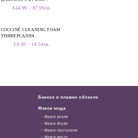
РЪКАВИ И ЯКА
€44.99
87.99лв.
COCCINÉ CLEANING FOAM
УНИВЕРСАЛНА
ПОЧИСТВАЩА ПЯНА ЗА
€9.99
19.54лв.
ОБУВКИ, 150 МЛ
Бански и плажно облекло
Макси мода
Макси рокли
Макси блузи
Макси панталони
Макси якета