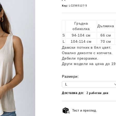
Код:
LC2565127-5
Гръдна
Дължина
обиколка
S
94-104 см
66 см
L
104-114 см
70 см
Дамски потник в бял цвят.
Овално деколте с копчета.
Дебели презрамки.
Други модели на цена до 19
Размери:
Доставка до:
2
работни дни
Тест и преглед.