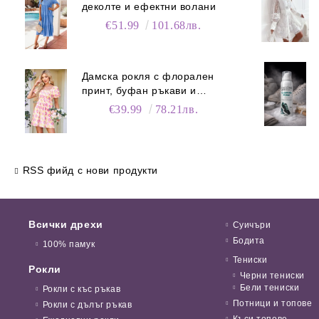
деколте и ефектни волани
€51.99
101.68лв.
Дамска рокля с флорален
принт, буфан ръкави и
джобове
€39.99
78.21лв.
RSS фийд с нови продукти
Всички дрехи
Суичъри
Бодита
100% памук
Тениски
Рокли
Черни тениски
Бели тениски
Рокли с къс ръкав
Потници и топове
Рокли с дълъг ръкав
Къси топове