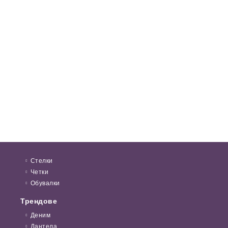
Стелки
Четки
Обувалки
Трендове
Деним
Дантела