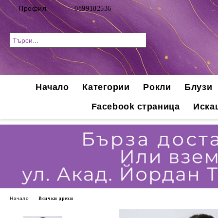
Профил
0899182536
Начало
Категории
Рокли
Блузи
Facebook страница
Иска
Начало
Всички дрехи