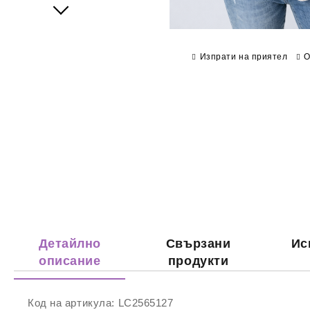
Next
Изпрати на приятел
О
Детайлно
Свързани
Ис
описание
продукти
Код на артикула:
LC2565127