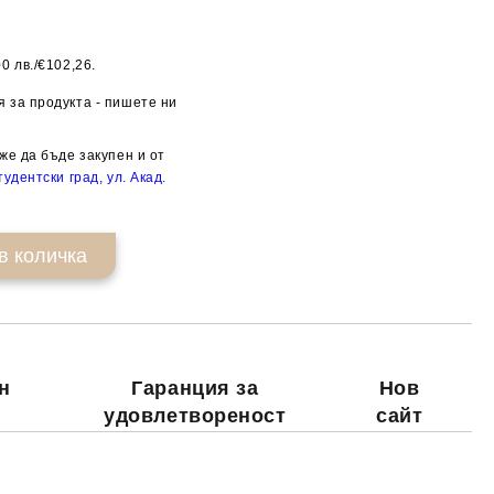
0 лв./€102,26.
Добави в желани
 за продукта - пишете ни
же да бъде закупен и от
удентски град, ул. Акад.
н
Гаранция за
Нов
удовлетвореност
сайт