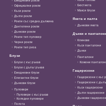
Ежедневни рокли
Бюстиета
Официални рокли
Макси блузи
Къси рокли
Дълги рокли
Якета и палта
Рокли със средна дължина
Дънкови якета
Дантелени рокли
Дънкови рокли
Дънки и панталон
Рокли тип пуловер
Клинове
Черни рокли
Къси панталони
Рокли тип риза
Дънки
Блузи
Панталони
Блузи с къс ръкав
Кожени панталон
Блузи с дълъг ръкав
Гащеризони
Ежедневни блузи
Гащеризони с къс 
Елегантни блузи
Гащеризони с дълъ
Дънкови блузи
Къси гащеризони
Пуловери
Дълги гащеризони
Пуловери с къс ръкав
Дънкови гащеризо
Коледни пуловери
Полота