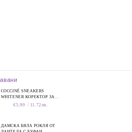
давани
COCCINÈ SNEAKERS
WHITENER КОРЕКТОР ЗА
БЕЛИ МАРАТОНКИ, 75 ML
€5.99
11.72лв.
ДАМСКА БЯЛА РОКЛЯ ОТ
ДАНТЕЛА С БУФАН