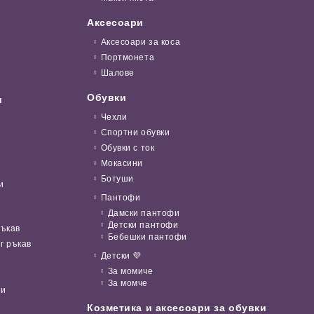
Аксесоари
Аксесоари за коса
Портмонета
Шалове
Обувки
и
Чехли
Спортни обувки
Обувки с ток
Мокасини
Ботуши
и
Пантофи
Дамски пантофи
Детски пантофи
ръкав
Бебешки пантофи
г ръкав
Детски 💜
За момиче
За момче
ни
Козметика и аксесоари за обувки