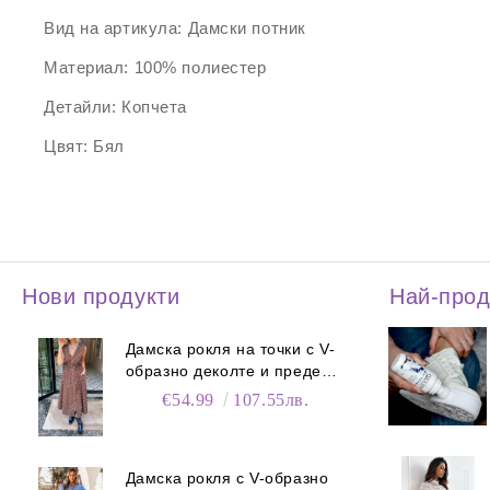
Вид на артикула:
Дамски потник
Материал:
100% полиестер
Детайли:
Копчета
Цвят:
Бял
Нови продукти
Най-про
Дамска рокля на точки с V-
образно деколте и преден
цип
€54.99
107.55лв.
Дамска рокля с V-образно