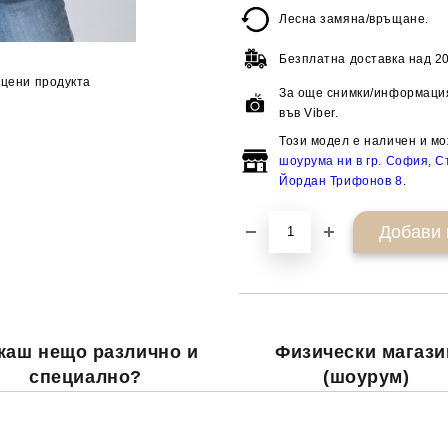
Лесна замяна/връщане.
Безплатна доставка над
20
цени продукта
За още снимки/информация
във Viber.
Този модел е наличен и мо
шоурума ни в гр. София, Ст
Йордан Трифонов 8
.
каш нещо различно и
Физически магази
специално?
(шоурум)