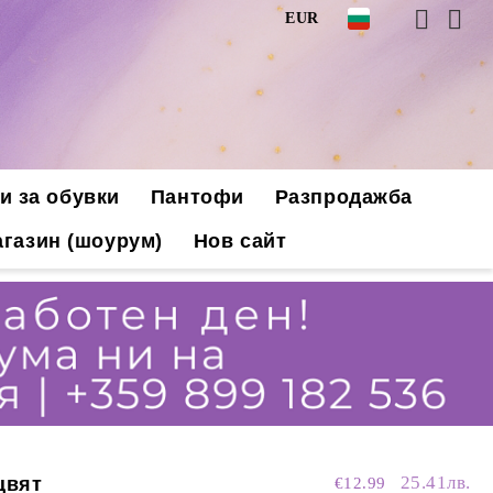
EUR
и за обувки
Пантофи
Разпродажба
газин (шоурум)
Нов сайт
25.41лв.
цвят
€12.99