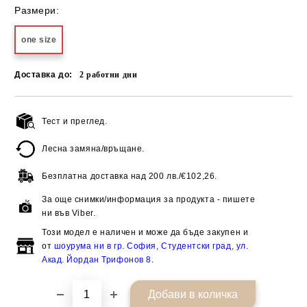
Размери:
one size
Доставка до:
2
работни дни
Тест и преглед.
Добави в желани
Лесна замяна/връщане.
Безплатна доставка над
200 лв./€102,26.
За още снимки/информация за продукта - пишете
ни във Viber.
Този модел е наличен и може да бъде закупен и
от
шоурума ни в гр. София, Студентски град, ул.
Акад. Йордан Трифонов 8
.