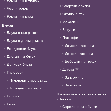
Рокли тип пуловер
Спортни обувки
Черни рокли
Обувки с ток
Рокли тип риза
Мокасини
Блузи
Ботуши
Блузи с къс ръкав
Пантофи
Блузи с дълъг ръкав
Дамски пантофи
Ежедневни блузи
Детски пантофи
Елегантни блузи
Бебешки пантофи
Дънкови блузи
Детски 💜
Пуловери
За момиче
Пуловери с къс ръкав
За момче
Коледни пуловери
Козметика и аксесоари за
Полота
обувки
Ризи
Спрейове за обувки