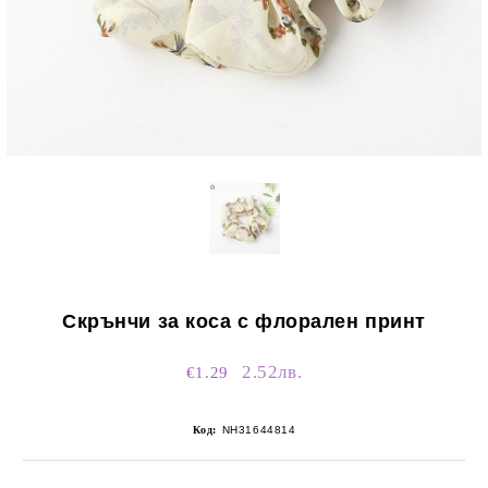
Скрънчи за коса с флорален принт
2.52лв.
€1.29
Код:
NH31644814