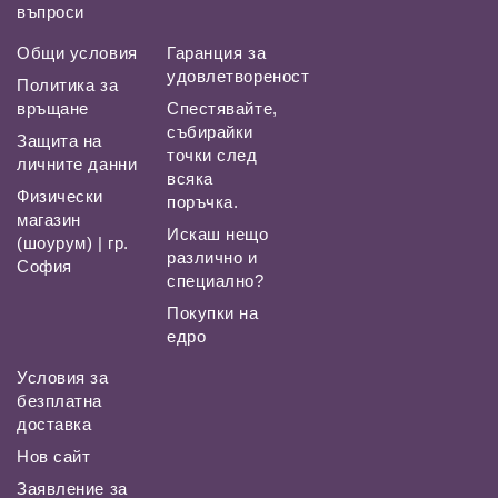
въпроси
Общи условия
Гаранция за
удовлетвореност
Политика за
връщане
Спестявайте,
събирайки
Защита на
точки след
личните данни
всяка
Физически
поръчка.
магазин
Искаш нещо
(шоурум) | гр.
различно и
София
специално?
Покупки на
едро
Условия за
безплатна
доставка
Нов сайт
Заявление за