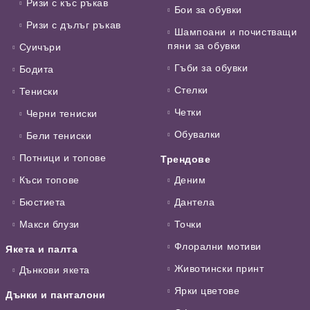
Ризи с къс ръкав
Бои за обувки
Ризи с дълъг ръкав
Шампоани и почистващи
пяни за обувки
Суичъри
Гъби за обувки
Бодита
Стелки
Тениски
Четки
Черни тениски
Обувалки
Бели тениски
Потници и топове
Трендове
Къси топове
Деним
Бюстиета
Дантела
Макси блузи
Точки
Флорални мотиви
Якета и палта
Животински принт
Дънкови якета
Ярки цветове
Дънки и панталони