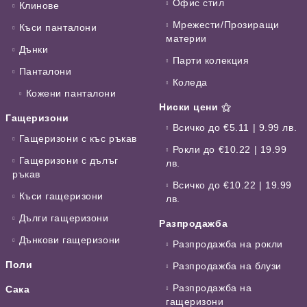
Офис стил
Клинове
Мрежести/Прозиращи
Къси панталони
материи
Дънки
Парти колекция
Панталони
Коледа
Кожени панталони
Ниски цени ⚝
Гащеризони
Всичко до €5.11 | 9.99 лв.
Гащеризони с къс ръкав
Рокли до €10.22 | 19.99
Гащеризони с дълъг
лв.
ръкав
Всичко до €10.22 | 19.99
Къси гащеризони
лв.
Дълги гащеризони
Разпродажба
Дънкови гащеризони
Разпродажба на рокли
Поли
Разпродажба на блузи
Разпродажба на
Сака
гащеризони