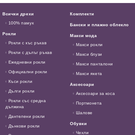
Всички дрехи
Комплекти
100% памук
Бански и плажно облекло
Рокли
Макси мода
Рокли с къс ръкав
Макси рокли
Рокли с дълъг ръкав
Макси блузи
Ежедневни рокли
Макси панталони
Официални рокли
Макси якета
Къси рокли
Аксесоари
Дълги рокли
Аксесоари за коса
Рокли със средна
Портмонета
дължина
Шалове
Дантелени рокли
Обувки
Дънкови рокли
Чехли