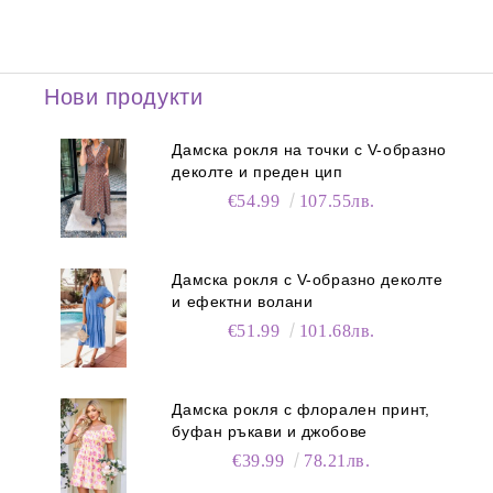
Нови продукти
Дамска рокля на точки с V-образно
деколте и преден цип
€54.99
107.55лв.
Дамска рокля с V-образно деколте
и ефектни волани
€51.99
101.68лв.
Дамска рокля с флорален принт,
буфан ръкави и джобове
€39.99
78.21лв.