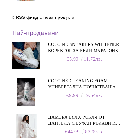
RSS фийд с нови продукти
Най-продавани
COCCINÈ SNEAKERS WHITENER
КОРЕКТОР ЗА БЕЛИ МАРАТОНКИ,
75 ML
€5.99
11.72лв.
COCCINÉ CLEANING FOAM
УНИВЕРСАЛНА ПОЧИСТВАЩА
ПЯНА ЗА ОБУВКИ, 150 МЛ
€9.99
19.54лв.
ДАМСКА БЯЛА РОКЛЯ ОТ
ДАНТЕЛА С БУФАН РЪКАВИ И
ЯКА
€44.99
87.99лв.