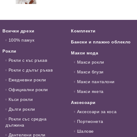
Всички дрехи
Комплекти
100% памук
Бански и плажно облекло
Рокли
Макси мода
Рокли с къс ръкав
Макси рокли
Рокли с дълъг ръкав
Макси блузи
Ежедневни рокли
Макси панталони
Официални рокли
Макси якета
Къси рокли
Аксесоари
Дълги рокли
Аксесоари за коса
Рокли със средна
Портмонета
дължина
Шалове
Дантелени рокли