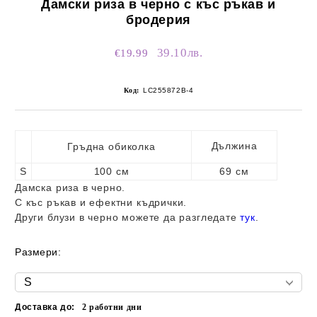
Дамски риза в черно с къс ръкав и
бродерия
39.10лв.
€19.99
Код:
LC255872B-4
Дължина
Гръдна обиколка
S
100 см
69 см
Дамска риза в черно.
С къс ръкав и ефектни къдрички.
Други блузи в черно можете да разгледате
тук
.
Размери:
Доставка до:
2
работни дни