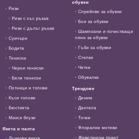
обувки
Ризи
Спрейове за обувки
Ризи с къс ръкав
Бои за обувки
Ризи с дълъг ръкав
Шампоани и почистващи
пяни за обувки
Суичъри
Гъби за обувки
Бодита
Стелки
Тениски
Четки
Черни тениски
Обувалки
Бели тениски
Потници и топове
Трендове
Къси топове
Деним
Бюстиета
Дантела
Макси блузи
Точки
Флорални мотиви
Якета и палта
Животински принт
Дънкови якета