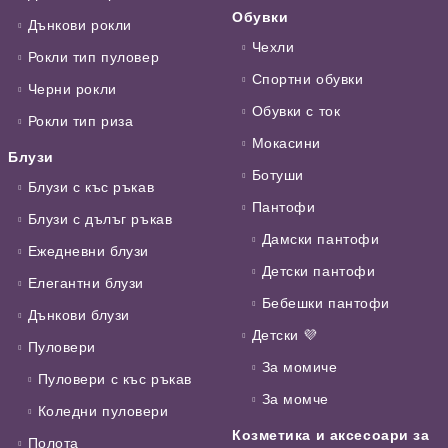
Обувки
Дънкови рокли
Чехли
Рокли тип пуловер
Спортни обувки
Черни рокли
Обувки с ток
Рокли тип риза
Мокасини
Блузи
Ботуши
Блузи с къс ръкав
Пантофи
Блузи с дълъг ръкав
Дамски пантофи
Ежедневни блузи
Детски пантофи
Елегантни блузи
Бебешки пантофи
Дънкови блузи
Детски 💜
Пуловери
За момиче
Пуловери с къс ръкав
За момче
Коледни пуловери
Козметика и аксесоари за
Полота