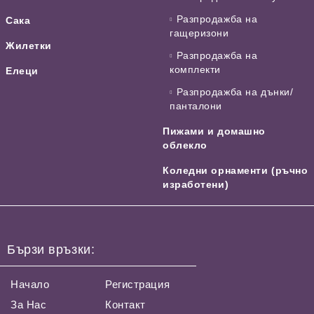
Разпродажба на
Сака
гащеризони
Жилетки
Разпродажба на
комплекти
Елеци
Разпродажба на дънки/
панталони
Пижами и домашно
облекло
Коледни орнаменти (ръчно
изработени)
Бързи връзки:
Начало
Регистрация
За Нас
Контакт