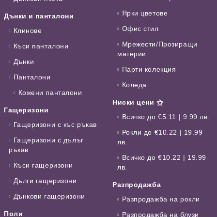
Ярки цветове
Дънки и панталони
Офис стил
Клинове
Мрежести/Прозиращи
Къси панталони
материи
Дънки
Парти колекция
Панталони
Коледа
Кожени панталони
Ниски цени ⚝
Гащеризони
Всичко до €5.11 | 9.99 лв.
Гащеризони с къс ръкав
Рокли до €10.22 | 19.99
Гащеризони с дълъг
лв.
ръкав
Всичко до €10.22 | 19.99
Къси гащеризони
лв.
Дълги гащеризони
Разпродажба
Дънкови гащеризони
Разпродажба на рокли
Поли
Разпродажба на блузи