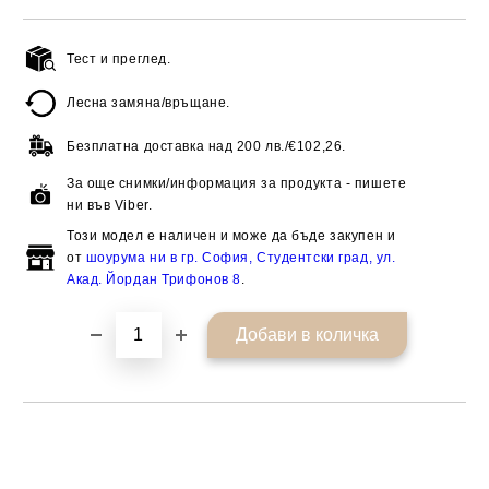
Тест и преглед.
Добави в желани
Лесна замяна/връщане.
Безплатна доставка над
200 лв./€102,26.
За още снимки/информация за продукта - пишете
ни във Viber.
Този модел е наличен и може да бъде закупен и
от
шоурума ни в гр. София, Студентски град, ул.
Акад. Йордан Трифонов 8
.