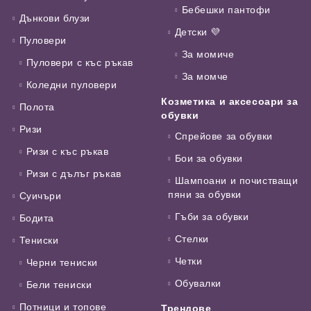
Бебешки пантофи
Дънкови блузи
Детски 💜
Пуловери
За момиче
Пуловери с къс ръкав
За момче
Коледни пуловери
Козметика и аксесоари за
Полота
обувки
Ризи
Спрейове за обувки
Ризи с къс ръкав
Бои за обувки
Ризи с дълъг ръкав
Шампоани и почистващи
пяни за обувки
Суичъри
Гъби за обувки
Бодита
Стелки
Тениски
Четки
Черни тениски
Обувалки
Бели тениски
Потници и топове
Трендове