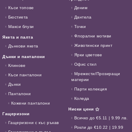
Къси топове
Деним
Бюстиета
Дантела
Макси блузи
Точки
Флорални мотиви
Якета и палта
Животински принт
Дънкови якета
Ярки цветове
Дънки и панталони
Офис стил
Клинове
Мрежести/Прозиращи
Къси панталони
материи
Дънки
Парти колекция
Панталони
Коледа
Кожени панталони
Ниски цени ⚝
Гащеризони
Всичко до €5.11 | 9.99 лв.
Гащеризони с къс ръкав
Рокли до €10.22 | 19.99
Гащеризони с дълъг