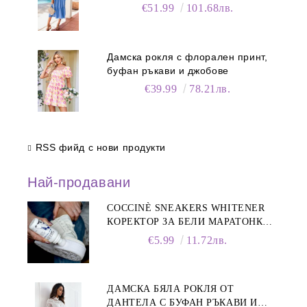
€51.99
101.68лв.
Дамска рокля с флорален принт,
буфан ръкави и джобове
€39.99
78.21лв.
RSS фийд с нови продукти
Най-продавани
COCCINÈ SNEAKERS WHITENER
КОРЕКТОР ЗА БЕЛИ МАРАТОНКИ,
75 ML
€5.99
11.72лв.
ДАМСКА БЯЛА РОКЛЯ ОТ
ДАНТЕЛА С БУФАН РЪКАВИ И