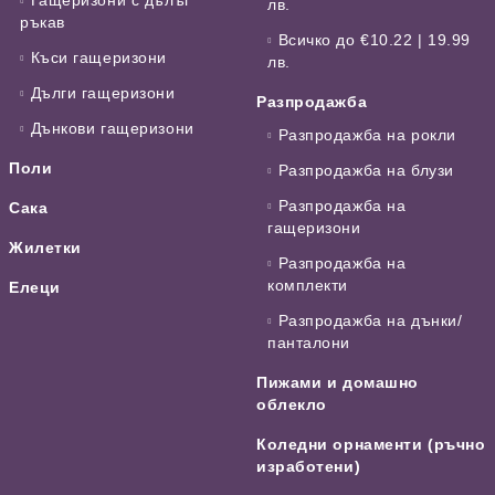
лв.
ръкав
Всичко до €10.22 | 19.99
Къси гащеризони
лв.
Дълги гащеризони
Разпродажба
Дънкови гащеризони
Разпродажба на рокли
Поли
Разпродажба на блузи
Разпродажба на
Сака
гащеризони
Жилетки
Разпродажба на
комплекти
Елеци
Разпродажба на дънки/
панталони
Пижами и домашно
облекло
Коледни орнаменти (ръчно
изработени)