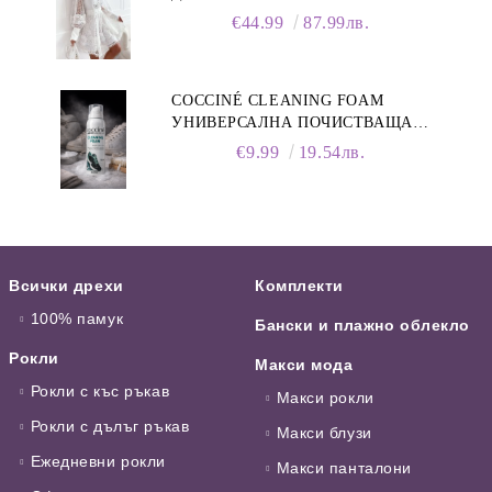
ЯКА
€44.99
87.99лв.
COCCINÉ CLEANING FOAM
УНИВЕРСАЛНА ПОЧИСТВАЩА
ПЯНА ЗА ОБУВКИ, 150 МЛ
€9.99
19.54лв.
Всички дрехи
Комплекти
100% памук
Бански и плажно облекло
Рокли
Макси мода
Рокли с къс ръкав
Макси рокли
Рокли с дълъг ръкав
Макси блузи
Ежедневни рокли
Макси панталони