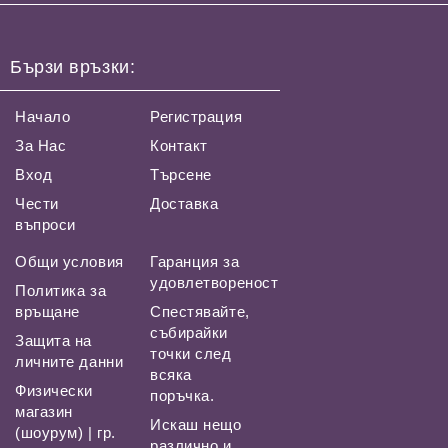
Бързи връзки:
Начало
Регистрация
За Нас
Контакт
Вход
Търсене
Чести
Доставка
въпроси
Общи условия
Гаранция за
удовлетвореност
Политика за
връщане
Спестявайте,
събирайки
Защита на
точки след
личните данни
всяка
Физически
поръчка.
магазин
Искаш нещо
(шоурум) | гр.
различно и