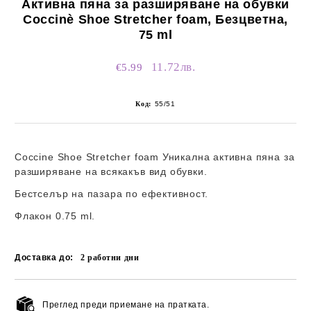
Активна пяна за разширяване на обувки
Coccinè Shoe Stretcher foam, Безцветна,
75 ml
11.72лв.
€5.99
Код:
55/51
Coccine Shoe Stretcher foam Уникална активна пяна за
разширяване на всякакъв вид обувки.
Бестселър на пазара по ефективност.
Флакон 0.75 ml.
Доставка до:
2
работни дни
Преглед преди приемане на пратката.
Добави в желани