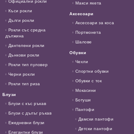
Официални рокли
Макси якета
Къси рокли
Аксесоари
Дълги рокли
Аксесоари за коса
Рокли със средна
Портмонета
дължина
Шалове
Дантелени рокли
Обувки
Дънкови рокли
Чехли
Рокли тип пуловер
Спортни обувки
Черни рокли
Обувки с ток
Рокли тип риза
Мокасини
Блузи
Ботуши
Блузи с къс ръкав
Пантофи
Блузи с дълъг ръкав
Дамски пантофи
Ежедневни блузи
Детски пантофи
Елегантни блузи