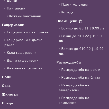
Дънки
Парти колекция
Панталони
Коледа
Кожени панталони
Ниски цени ⚝
Гащеризони
Всичко до €5.11 | 9.99 лв.
Гащеризони с къс ръкав
Рокли до €10.22 | 19.99
Гащеризони с дълъг
лв.
ръкав
Всичко до €10.22 | 19.99
Къси гащеризони
лв.
Дълги гащеризони
Разпродажба
Дънкови гащеризони
Разпродажба на рокли
Поли
Разпродажба на блузи
Разпродажба на
Сака
гащеризони
Жилетки
Разпродажба на
комплекти
Елеци