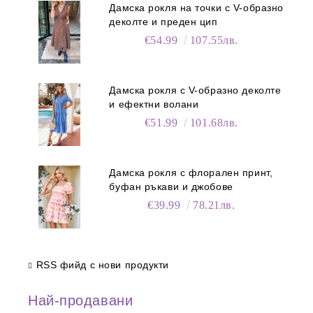
Дамска рокля на точки с V-образно
деколте и преден цип
€54.99
107.55лв.
Дамска рокля с V-образно деколте
и ефектни волани
€51.99
101.68лв.
Дамска рокля с флорален принт,
буфан ръкави и джобове
€39.99
78.21лв.
RSS фийд с нови продукти
Най-продавани