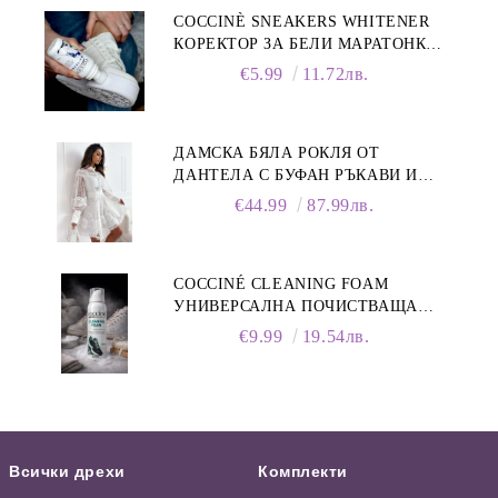
COCCINÈ SNEAKERS WHITENER
КОРЕКТОР ЗА БЕЛИ МАРАТОНКИ,
75 ML
€5.99
11.72лв.
ДАМСКА БЯЛА РОКЛЯ ОТ
ДАНТЕЛА С БУФАН РЪКАВИ И
ЯКА
€44.99
87.99лв.
COCCINÉ CLEANING FOAM
УНИВЕРСАЛНА ПОЧИСТВАЩА
ПЯНА ЗА ОБУВКИ, 150 МЛ
€9.99
19.54лв.
Всички дрехи
Комплекти