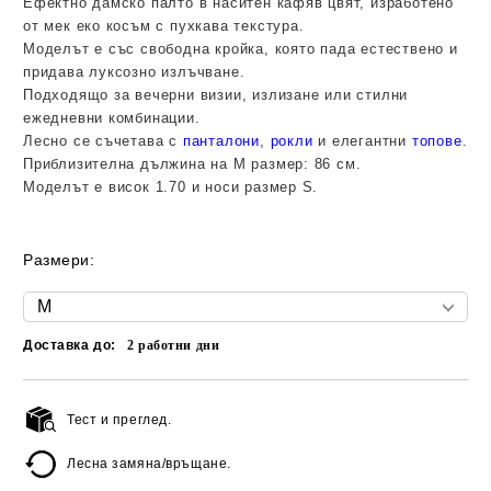
Ефектно дамско палто в наситен кафяв цвят, изработено
от мек еко косъм с пухкава текстура.
Моделът е със свободна кройка, която пада естествено и
придава луксозно излъчване.
Подходящо за вечерни визии, излизане или стилни
ежедневни комбинации.
Лесно се съчетава с
панталони
,
рокли
и елегантни
топове
.
Приблизителна дължина на М размер: 86 см.
Моделът е висок 1.70 и носи размер S.
Размери:
Доставка до:
2
работни дни
Тест и преглед.
Добави в желани
Лесна замяна/връщане.