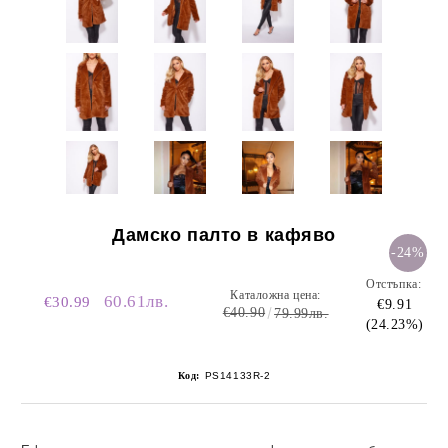
Дамско палто в кафяво
-24%
Отстъпка:
Каталожна цена:
60.61лв.
€30.99
€9.91
€40.90
79.99лв.
(24.23%)
Код:
PS14133R-2