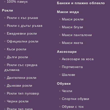
100% памук
Бански и плажно облекло
Рокли
Макси мода
Рокли с къс ръкав
Макси рокли
Рокли с дълъг ръкав
Макси блузи
Ежедневни рокли
Макси панталони
Официални рокли
Макси якета
Къси рокли
Аксесоари
Дълги рокли
Аксесоари за коса
Рокли със средна
Портмонета
дължина
Шалове
Дантелени рокли
Обувки
Дънкови рокли
Чехли
Рокли тип пуловер
Спортни обувки
Черни рокли
Обувки с ток
Рокли тип риза