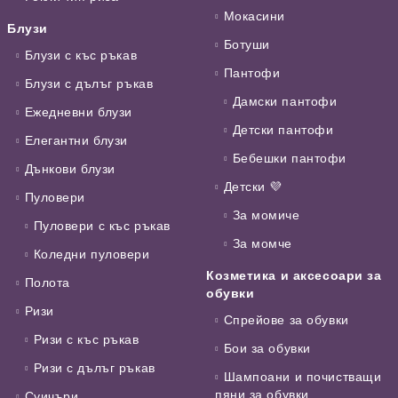
Мокасини
Блузи
Ботуши
Блузи с къс ръкав
Пантофи
Блузи с дълъг ръкав
Дамски пантофи
Ежедневни блузи
Детски пантофи
Елегантни блузи
Бебешки пантофи
Дънкови блузи
Детски 💜
Пуловери
За момиче
Пуловери с къс ръкав
За момче
Коледни пуловери
Козметика и аксесоари за
Полота
обувки
Ризи
Спрейове за обувки
Ризи с къс ръкав
Бои за обувки
Ризи с дълъг ръкав
Шампоани и почистващи
пяни за обувки
Суичъри