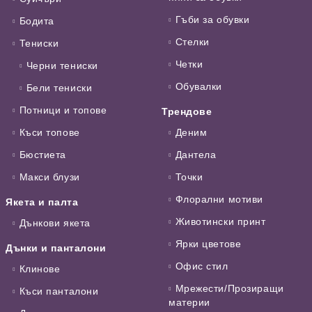
Гъби за обувки
Бодита
Стелки
Тениски
Четки
Черни тениски
Обувалки
Бели тениски
Потници и топове
Трендове
Къси топове
Деним
Бюстиета
Дантела
Макси блузи
Точки
Флорални мотиви
Якета и палта
Животински принт
Дънкови якета
Ярки цветове
Дънки и панталони
Офис стил
Клинове
Мрежести/Прозиращи
Къси панталони
материи