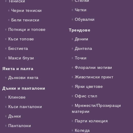
Стелки
Тениски
Четки
Черни тениски
Обувалки
Бели тениски
Потници и топове
Трендове
Къси топове
Деним
Бюстиета
Дантела
Макси блузи
Точки
Флорални мотиви
Якета и палта
Животински принт
Дънкови якета
Ярки цветове
Дънки и панталони
Офис стил
Клинове
Мрежести/Прозиращи
Къси панталони
материи
Дънки
Парти колекция
Панталони
Коледа