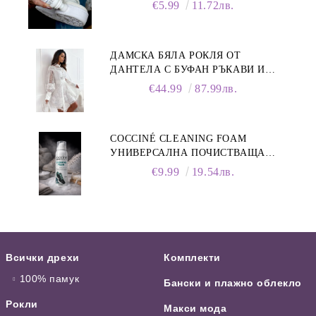
75 ML
€5.99
11.72лв.
ДАМСКА БЯЛА РОКЛЯ ОТ
ДАНТЕЛА С БУФАН РЪКАВИ И
ЯКА
€44.99
87.99лв.
COCCINÉ CLEANING FOAM
УНИВЕРСАЛНА ПОЧИСТВАЩА
ПЯНА ЗА ОБУВКИ, 150 МЛ
€9.99
19.54лв.
Всички дрехи
Комплекти
100% памук
Бански и плажно облекло
Рокли
Макси мода