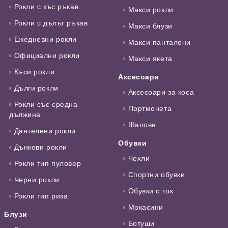
Рокли с къс ръкав
Макси рокли
Рокли с дълъг ръкав
Макси блузи
Ежедневни рокли
Макси панталони
Официални рокли
Макси якета
Къси рокли
Аксесоари
Дълги рокли
Аксесоари за коса
Рокли със средна
Портмонета
дължина
Шалове
Дантелени рокли
Обувки
Дънкови рокли
Чехли
Рокли тип пуловер
Спортни обувки
Черни рокли
Обувки с ток
Рокли тип риза
Мокасини
Блузи
Ботуши