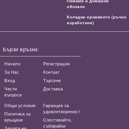
Пижами и домашно
облекло
Коледни орнаменти (ръчно
изработени)
Бързи връзки:
Начало
Регистрация
За Нас
Контакт
Вход
Търсене
Чести
Доставка
въпроси
Общи условия
Гаранция за
удовлетвореност
Политика за
връщане
Спестявайте,
събирайки
Защита на