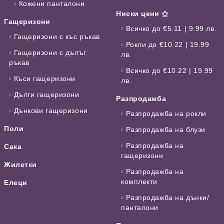
Кожени панталони
Ниски цени ⚝
Гащеризони
Всичко до €5.11 | 9.99 лв.
Гащеризони с къс ръкав
Рокли до €10.22 | 19.99
Гащеризони с дълъг
лв.
ръкав
Всичко до €10.22 | 19.99
Къси гащеризони
лв.
Дълги гащеризони
Разпродажба
Дънкови гащеризони
Разпродажба на рокли
Поли
Разпродажба на блузи
Разпродажба на
Сака
гащеризони
Жилетки
Разпродажба на
комплекти
Елеци
Разпродажба на дънки/
панталони