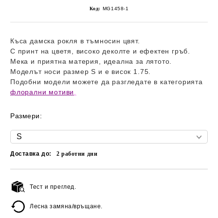
Код:
MG1458-1
Къса дамска рокля в тъмносин цвят.
С принт на цветя, високо деколте и ефектен гръб.
Мека и приятна материя, идеална за лятото.
Моделът носи размер S и е висок 1.75.
Подобни модели можете да разгледате в категорията
флорални мотиви
.
Размери:
Доставка до:
2
работни дни
Тест и преглед.
Добави в желани
Лесна замяна/връщане.