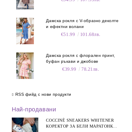
Дамска рокля с V-образно деколте
и ефектни волани
€51.99
101.68лв.
Дамска рокля с флорален принт,
буфан ръкави и джобове
€39.99
78.21лв.
RSS фийд с нови продукти
Най-продавани
COCCINÈ SNEAKERS WHITENER
КОРЕКТОР ЗА БЕЛИ МАРАТОНКИ,