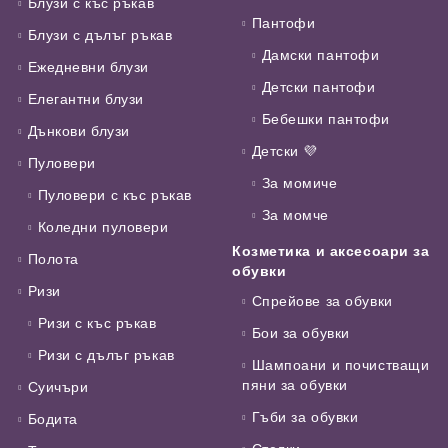
Блузи с къс ръкав
Пантофи
Блузи с дълъг ръкав
Дамски пантофи
Ежедневни блузи
Детски пантофи
Елегантни блузи
Бебешки пантофи
Дънкови блузи
Детски 💜
Пуловери
За момиче
Пуловери с къс ръкав
За момче
Коледни пуловери
Козметика и аксесоари за
Полота
обувки
Ризи
Спрейове за обувки
Ризи с къс ръкав
Бои за обувки
Ризи с дълъг ръкав
Шампоани и почистващи
пяни за обувки
Суичъри
Гъби за обувки
Бодита