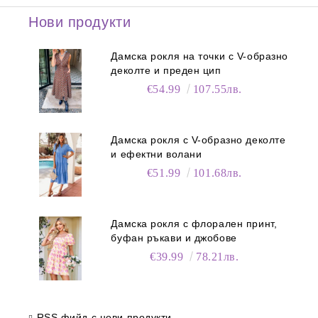
Нови продукти
Дамска рокля на точки с V-образно
деколте и преден цип
€54.99
107.55лв.
Дамска рокля с V-образно деколте
и ефектни волани
€51.99
101.68лв.
Дамска рокля с флорален принт,
буфан ръкави и джобове
€39.99
78.21лв.
RSS фийд с нови продукти