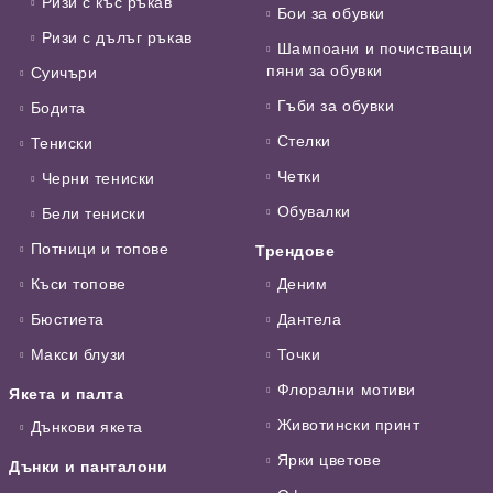
Ризи с къс ръкав
Бои за обувки
Ризи с дълъг ръкав
Шампоани и почистващи
пяни за обувки
Суичъри
Гъби за обувки
Бодита
Стелки
Тениски
Четки
Черни тениски
Обувалки
Бели тениски
Потници и топове
Трендове
Къси топове
Деним
Бюстиета
Дантела
Макси блузи
Точки
Флорални мотиви
Якета и палта
Животински принт
Дънкови якета
Ярки цветове
Дънки и панталони