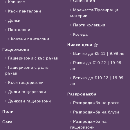
Офис стил
Клинове
Мрежести/Прозиращи
Къси панталони
материи
Дънки
Парти колекция
Панталони
Коледа
Кожени панталони
Ниски цени ⚝
Гащеризони
Всичко до €5.11 | 9.99 лв.
Гащеризони с къс ръкав
Рокли до €10.22 | 19.99
Гащеризони с дълъг
лв.
ръкав
Всичко до €10.22 | 19.99
Къси гащеризони
лв.
Дълги гащеризони
Разпродажба
Дънкови гащеризони
Разпродажба на рокли
Поли
Разпродажба на блузи
Разпродажба на
Сака
гащеризони