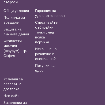
въпроси
Общи условия
Гаранция за
удовлетвореност
Политика за
връщане
Спестявайте,
събирайки
Защита на
точки след
личните данни
всяка
Физически
поръчка.
магазин
Искаш нещо
(шоурум) | гр.
различно и
София
специално?
Покупки на
едро
Условия за
безплатна
доставка
Нов сайт
Заявление за