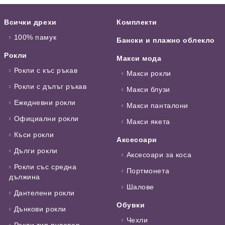
Всички дрехи
Комплекти
100% памук
Бански и плажно облекло
Рокли
Макси мода
Рокли с къс ръкав
Макси рокли
Рокли с дълъг ръкав
Макси блузи
Ежедневни рокли
Макси панталони
Официални рокли
Макси якета
Къси рокли
Аксесоари
Дълги рокли
Аксесоари за коса
Рокли със средна
Портмонета
дължина
Шалове
Дантелени рокли
Обувки
Дънкови рокли
Чехли
Рокли тип пуловер