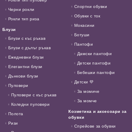
Спортни обувки
Черни рокли
Обувки с ток
Рокли тип риза
Мокасини
Блузи
Ботуши
Блузи с къс ръкав
Пантофи
Блузи с дълъг ръкав
Дамски пантофи
Ежедневни блузи
Детски пантофи
Елегантни блузи
Бебешки пантофи
Дънкови блузи
Детски 💜
Пуловери
За момиче
Пуловери с къс ръкав
За момче
Коледни пуловери
Козметика и аксесоари за
Полота
обувки
Ризи
Спрейове за обувки