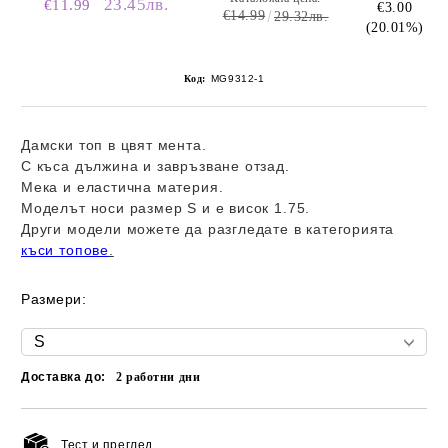
23.45лв.
€11.99
€3.00
€14.99
29.32лв.
(20.01%)
Код:
MG9312-1
Дамски топ в цвят мента.
С къса дължина и завръзване отзад.
Мека и еластична материя.
Моделът носи размер S и е висок 1.75.
Други модели можете да разгледате в категорията
къси топове
.
Размери:
Доставка до:
2
работни дни
Тест и преглед.
Добави в желани