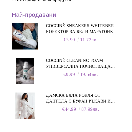
Най-продавани
COCCINÈ SNEAKERS WHITENER
КОРЕКТОР ЗА БЕЛИ МАРАТОНКИ,
75 ML
€5.99
11.72лв.
COCCINÉ CLEANING FOAM
УНИВЕРСАЛНА ПОЧИСТВАЩА
ПЯНА ЗА ОБУВКИ, 150 МЛ
€9.99
19.54лв.
ДАМСКА БЯЛА РОКЛЯ ОТ
ДАНТЕЛА С БУФАН РЪКАВИ И
ЯКА
€44.99
87.99лв.