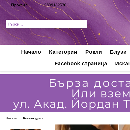
Профил
0899182536
Начало
Категории
Рокли
Блузи
Facebook страница
Иска
Начало
Всички дрехи