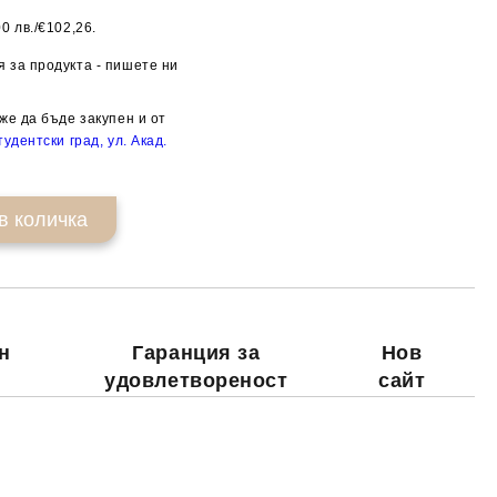
0 лв./€102,26.
Добави в желани
 за продукта - пишете ни
же да бъде закупен и от
удентски град, ул. Акад.
н
Гаранция за
Нов
удовлетвореност
сайт