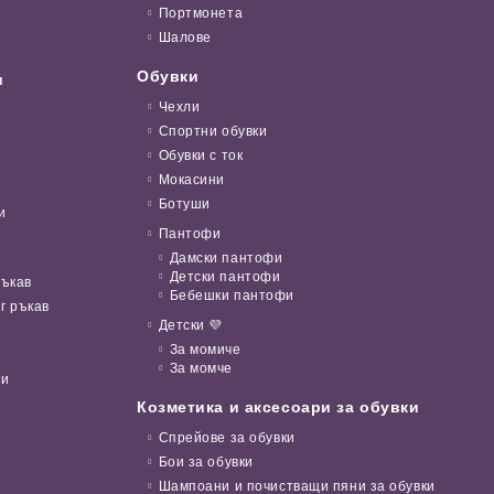
Портмонета
Шалове
Обувки
и
Чехли
Спортни обувки
Обувки с ток
Мокасини
Ботуши
и
Пантофи
Дамски пантофи
Детски пантофи
ръкав
Бебешки пантофи
г ръкав
Детски 💜
За момиче
За момче
ни
Козметика и аксесоари за обувки
Спрейове за обувки
Бои за обувки
Шампоани и почистващи пяни за обувки