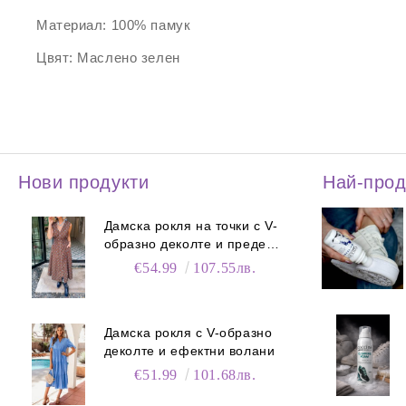
Материал:
100% памук
Цвят:
Маслено зелен
Нови продукти
Най-про
Дамска рокля на точки с V-
образно деколте и преден
цип
€54.99
107.55лв.
Дамска рокля с V-образно
деколте и ефектни волани
€51.99
101.68лв.