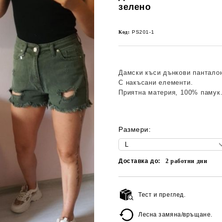
зелено
Код:
PS201-1
Дамски къси дънкови панталон
С накъсани елементи.
Приятна материя, 100% памук
Размери:
Доставка до:
2
работни дни
Тест и преглед.
Лесна замяна/връщане.