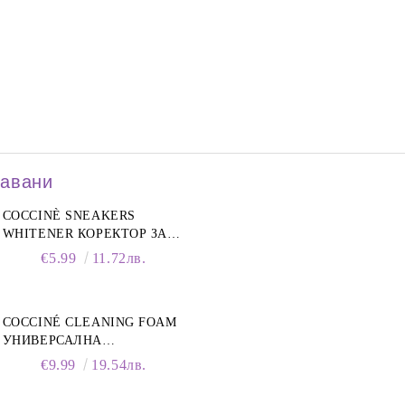
давани
COCCINÈ SNEAKERS
WHITENER КОРЕКТОР ЗА
БЕЛИ МАРАТОНКИ, 75 ML
€5.99
11.72лв.
COCCINÉ CLEANING FOAM
УНИВЕРСАЛНА
ПОЧИСТВАЩА ПЯНА ЗА
€9.99
19.54лв.
ОБУВКИ, 150 МЛ