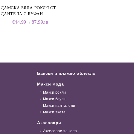
ДАМСКА БЯЛА РОКЛЯ ОТ
ДАНТЕЛА С БУФАН
РЪКАВИ И ЯКА
€44.99
87.99лв.
Бански и плажно облекло
Макси мода
Макси рокли
Макси блузи
Макси панталони
Макси якета
Аксесоари
Аксесоари за коса