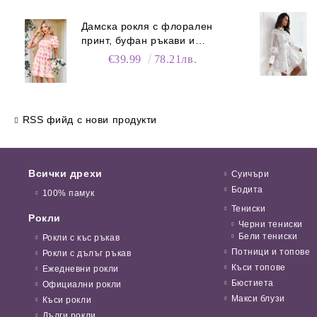
Дамска рокля с флорален
принт, буфан ръкави и
джобове
€39.99
78.21лв.
RSS фийд с нови продукти
Всички дрехи
Суичъри
Бодита
100% памук
Тениски
Рокли
Черни тениски
Бели тениски
Рокли с къс ръкав
Потници и топове
Рокли с дълъг ръкав
Къси топове
Ежедневни рокли
Бюстиета
Официални рокли
Макси блузи
Къси рокли
Дълги рокли