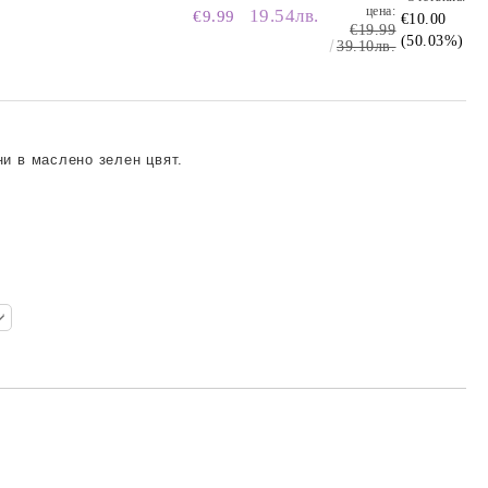
цена:
19.54лв.
€9.99
€10.00
€19.99
(50.03%)
39.10лв.
и в маслено зелен цвят.
.