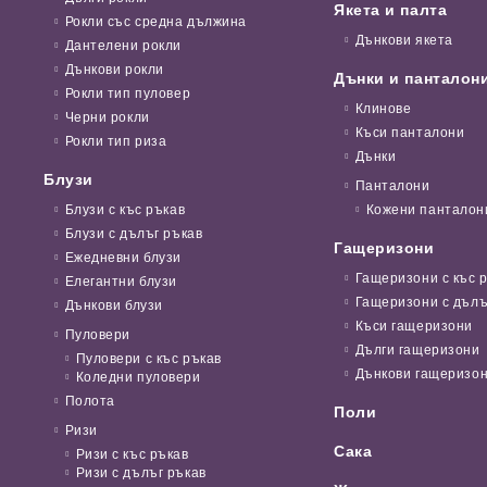
Якета и палта
Рокли със средна дължина
Дънкови якета
Дантелени рокли
Дънкови рокли
Дънки и панталон
Рокли тип пуловер
Клинове
Черни рокли
Къси панталони
Рокли тип риза
Дънки
Блузи
Панталони
Блузи с къс ръкав
Кожени панталон
Блузи с дълъг ръкав
Гащеризони
Ежедневни блузи
Гащеризони с къс 
Елегантни блузи
Гащеризони с дълъ
Дънкови блузи
Къси гащеризони
Пуловери
Дълги гащеризони
Пуловери с къс ръкав
Дънкови гащеризо
Коледни пуловери
Полота
Поли
Ризи
Сака
Ризи с къс ръкав
Ризи с дълъг ръкав