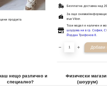
Безплатна доставка над
20
За още снимки/информация
във Viber.
цени продукта
Този модел е наличен и мо
шоурума ни в гр. София, Ст
Йордан Трифонов 8
.
каш нещо различно и
Физически магази
специално?
(шоурум)