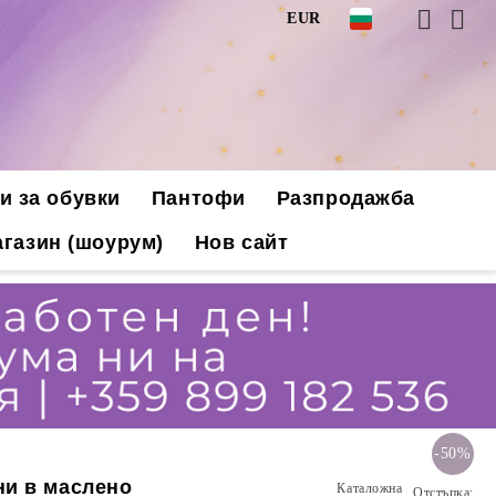
EUR
и за обувки
Пантофи
Разпродажба
газин (шоурум)
Нов сайт
-50%
ни в маслено
Каталожна
Отстъпка: