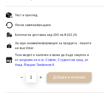
Тест и преглед.
Добави в желани
Лесна замяна/връщане.
Безплатна доставка над
200 лв./€102,26.
За още снимки/информация за продукта - пишете
ни във Viber.
Този модел е наличен и може да бъде закупен и
от
шоурума ни в гр. София, Студентски град, ул.
Акад. Йордан Трифонов 8
.