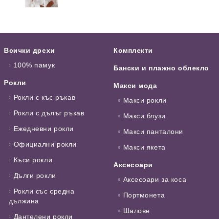
Всички дрехи
Комплекти
100% памук
Бански и плажно облекло
Рокли
Макси мода
Рокли с къс ръкав
Макси рокли
Рокли с дълъг ръкав
Макси блузи
Ежедневни рокли
Макси панталони
Официални рокли
Макси якета
Къси рокли
Аксесоари
Дълги рокли
Аксесоари за коса
Рокли със средна
Портмонета
дължина
Шалове
Дантелени рокли