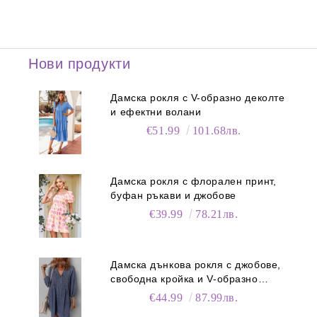
Нови продукти
Дамска рокля с V-образно деколте
и ефектни волани
€51.99
101.68лв.
Дамска рокля с флорален принт,
буфан ръкави и джобове
€39.99
78.21лв.
Дамска дънкова рокля с джобове,
свободна кройка и V-образно
деколте
€44.99
87.99лв.