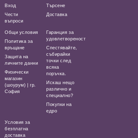
Вход
Търсене
Чести
Доставка
въпроси
Общи условия
Гаранция за
удовлетвореност
Политика за
връщане
Спестявайте,
събирайки
Защита на
точки след
личните данни
всяка
Физически
поръчка.
магазин
Искаш нещо
(шоурум) | гр.
различно и
София
специално?
Покупки на
едро
Условия за
безплатна
доставка