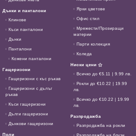
Ярки цветове
Дънки и панталони
Офис стил
Клинове
Мрежести/Прозиращи
Къси панталони
материи
Дънки
Парти колекция
Панталони
Коледа
Кожени панталони
Ниски цени ⚝
Гащеризони
Всичко до €5.11 | 9.99 лв.
Гащеризони с къс ръкав
Рокли до €10.22 | 19.99
Гащеризони с дълъг
лв.
ръкав
Всичко до €10.22 | 19.99
Къси гащеризони
лв.
Дълги гащеризони
Разпродажба
Дънкови гащеризони
Разпродажба на рокли
Поли
Разпродажба на блузи