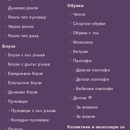
Обувки
Дънкови рокли
Чехли
Рокли тип пуловер
Спортни обувки
Черни рокли
Обувки с ток
Рокли тип риза
Мокасини
Блузи
Ботуши
Блузи с къс ръкав
Пантофи
Блузи с дълъг ръкав
Дамски пантофи
Ежедневни блузи
Детски пантофи
Елегантни блузи
Бебешки пантофи
Дънкови блузи
Детски 💜
Пуловери
За момиче
Пуловери с къс ръкав
За момче
Коледни пуловери
Козметика и аксесоари за
Полота