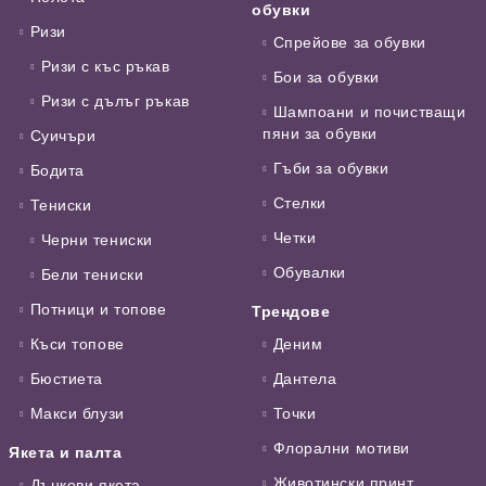
обувки
Ризи
Спрейове за обувки
Ризи с къс ръкав
Бои за обувки
Ризи с дълъг ръкав
Шампоани и почистващи
пяни за обувки
Суичъри
Гъби за обувки
Бодита
Стелки
Тениски
Четки
Черни тениски
Обувалки
Бели тениски
Потници и топове
Трендове
Къси топове
Деним
Бюстиета
Дантела
Макси блузи
Точки
Флорални мотиви
Якета и палта
Животински принт
Дънкови якета