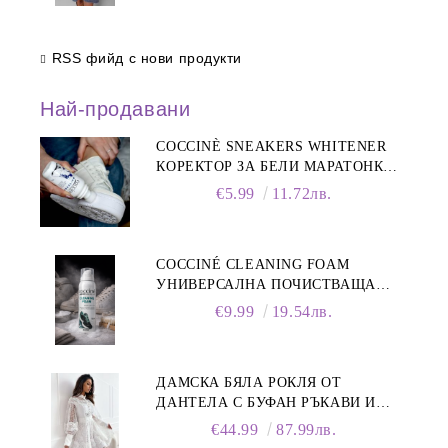
RSS фийд с нови продукти
Най-продавани
COCCINÈ SNEAKERS WHITENER
КОРЕКТОР ЗА БЕЛИ МАРАТОНКИ,
75 ML
€5.99
11.72лв.
COCCINÉ CLEANING FOAM
УНИВЕРСАЛНА ПОЧИСТВАЩА
ПЯНА ЗА ОБУВКИ, 150 МЛ
€9.99
19.54лв.
ДАМСКА БЯЛА РОКЛЯ ОТ
ДАНТЕЛА С БУФАН РЪКАВИ И
ЯКА
€44.99
87.99лв.