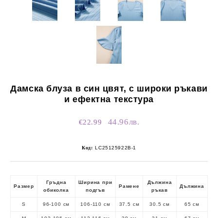
Дамска блуза в син цвят, с широки ръкави
и ефектна текстура
44.96лв.
€22.99
Код:
LC25125922B-1
Гръдна
Ширина при
Дължина
Размер
Рамене
Дължина
обиколка
подгъв
ръкав
S
96-100 см
106-110 см
37.5 см
30.5 см
65 см