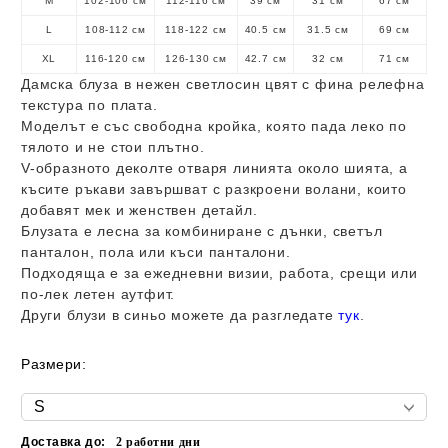
M
102-106 см
112-116 см
39 см
31 см
67 см
L
108-112 см
118-122 см
40.5 см
31.5 см
69 см
XL
116-120 см
126-130 см
42.7 см
32 см
71 см
Дамска блуза в нежен светлосин цвят с фина релефна
текстура по плата.
Моделът е със свободна кройка, която пада леко по
тялото и не стои плътно.
V-образното деколте отваря линията около шията, а
късите ръкави завършват с разкроени волани, които
добавят мек и женствен детайл.
Блузата е лесна за комбиниране с дънки, светъл
панталон, пола или къси панталони.
Подходяща е за ежедневни визии, работа, срещи или
по-лек летен аутфит.
Други блузи в синьо можете да разгледате
тук
.
Размери:
Доставка до:
2
работни дни