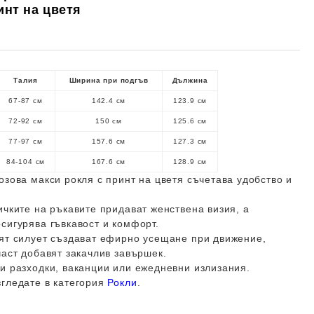
инт на цветя
Талия
Ширина при подгъв
Дължина
67-87 см
142.4 см
123.9 см
72-92 см
150 см
125.6 см
77-97 см
157.6 см
127.3 см
84-104 см
167.6 см
128.9 см
озова макси рокля с принт на цветя съчетава удобство и
ичките на ръкавите придават женствена визия, а
сигурява гъвкавост и комфорт.
ият силует създават ефирно усещане при движение,
част добавят закачлив завършек.
и разходки, ваканции или ежедневни излизания.
згледате в категория
Рокли
.