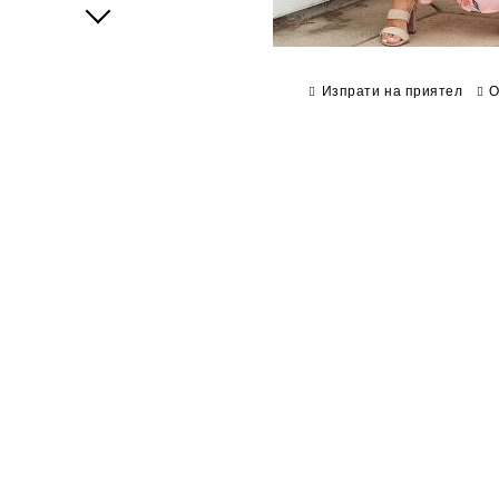
Next
Изпрати на приятел
О