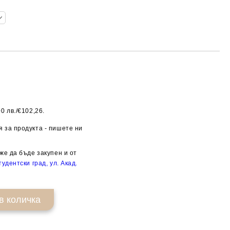
0 лв./€102,26.
Добави в желани
 за продукта - пишете ни
же да бъде закупен и от
удентски град, ул. Акад.