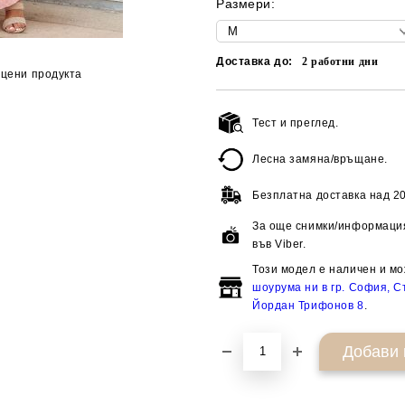
Размери:
Доставка до:
2
работни дни
цени продукта
Тест и преглед.
Лесна замяна/връщане.
Безплатна доставка над
20
За още снимки/информация
във Viber.
Този модел е наличен и мо
шоурума ни в гр. София, Ст
Йордан Трифонов 8
.