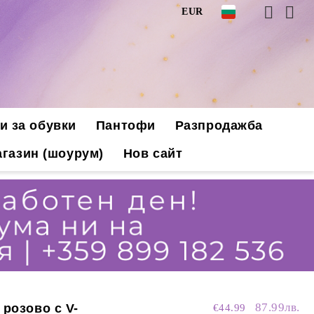
EUR
и за обувки
Пантофи
Разпродажба
газин (шоурум)
Нов сайт
87.99лв.
 розово с V-
€44.99