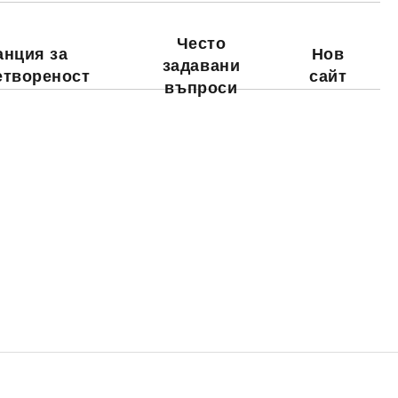
Често
анция за
Нов
задавани
етвореност
сайт
въпроси