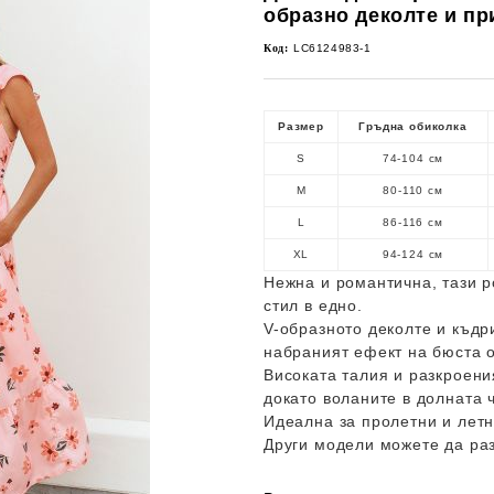
образно деколте и пр
Код:
LC6124983-1
Размер
Гръдна обиколка
S
74-104 см
M
80-110 см
L
86-116 см
XL
94-124 см
Нежна и романтична, тази р
стил в едно.
V-образното деколте и къдр
набраният ефект на бюста о
Високата талия и разкроен
докато воланите в долната 
Идеална за пролетни и летн
Други модели можете да ра