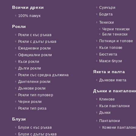
Всички дрехи
Суичъри
Бодита
100% памук
Тениски
Рокли
Черни тениски
Бели тениски
Рокли с къс ръкав
Потници и топове
Рокли с дълъг ръкав
Къси топове
Ежедневни рокли
Бюстиета
Официални рокли
Макси блузи
Къси рокли
Дълги рокли
Якета и палта
Рокли със средна дължина
Дънкови якета
Дантелени рокли
Дънкови рокли
Дънки и панталон
Рокли тип пуловер
Клинове
Черни рокли
Къси панталони
Рокли тип риза
Дънки
Блузи
Панталони
Блузи с къс ръкав
Кожени панталон
Блузи с дълъг ръкав