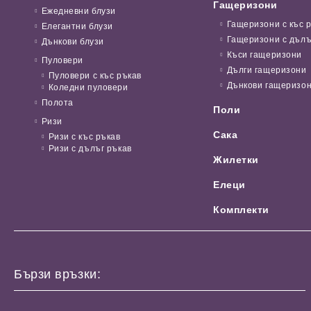
Гащеризони
Ежедневни блузи
Гащеризони с къс 
Елегантни блузи
Гащеризони с дълъ
Дънкови блузи
Къси гащеризони
Пуловери
Дълги гащеризони
Пуловери с къс ръкав
Дънкови гащеризо
Коледни пуловери
Полота
Поли
Ризи
Сака
Ризи с къс ръкав
Ризи с дълъг ръкав
Жилетки
Елеци
Комплекти
Бързи връзки: