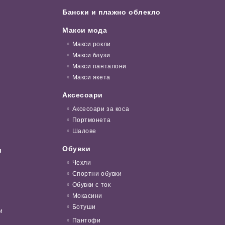
Бански и плажно облекло
Макси мода
Макси рокли
Макси блузи
Макси панталони
Макси якета
Аксесоари
Аксесоари за коса
Портмонета
Шалове
Обувки
и
Чехли
Спортни обувки
Обувки с ток
Мокасини
Ботуши
и
Пантофи