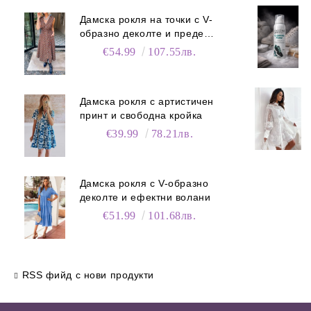
Дамска рокля на точки с V-
образно деколте и преден
цип
€54.99
107.55лв.
Дамска рокля с артистичен
принт и свободна кройка
€39.99
78.21лв.
Дамска рокля с V-образно
деколте и ефектни волани
€51.99
101.68лв.
RSS фийд с нови продукти