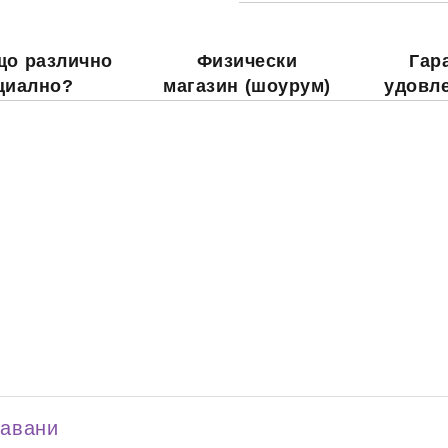
що различно
Физически
Гар
циално?
магазин (шоурум)
удовл
давани