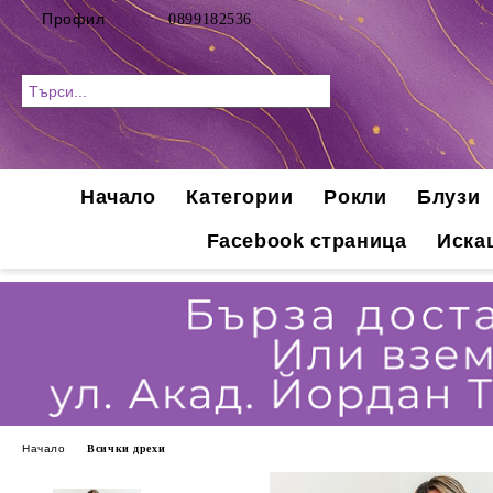
Профил
0899182536
Начало
Категории
Рокли
Блузи
Facebook страница
Иска
Начало
Всички дрехи