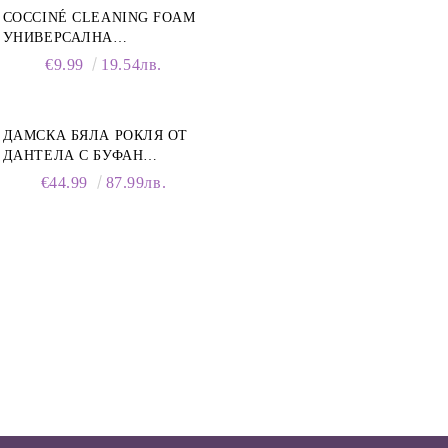
COCCINÉ CLEANING FOAM
УНИВЕРСАЛНА
ПОЧИСТВАЩА ПЯНА ЗА
€9.99
19.54лв.
ОБУВКИ, 150 МЛ
ДАМСКА БЯЛА РОКЛЯ ОТ
ДАНТЕЛА С БУФАН
РЪКАВИ И ЯКА
€44.99
87.99лв.