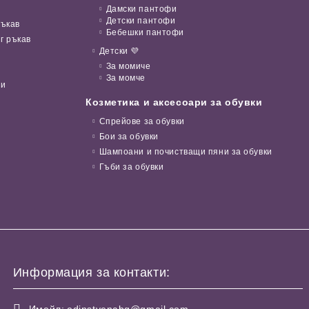
Дамски пантофи
Детски пантофи
ръкав
Бебешки пантофи
г ръкав
Детски 💜
За момиче
За момче
ни
Козметика и аксесоари за обувки
Спрейове за обувки
Бои за обувки
Шампоани и почистващи пяни за обувки
Гъби за обувки
Информация за контакти:
Имейл:
edinstvenabg@gmail.com