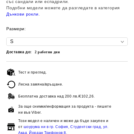
със сандали или еспадрили.
Подобни модели можете да разгледате в категория
Дънкови рокли
.
Размери:
Доставка до:
2
работни дни
Тест и преглед.
Добави в желани
Лесна замяна/връщане.
Безплатна доставка над
200 лв./€102,26.
За още снимки/информация за продукта - пишете
ни във Viber.
Този модел е наличен и може да бъде закупен и
от
шоурума ни в гр. София, Студентски град, ул.
Акад. Йордан Трифонов 8
.