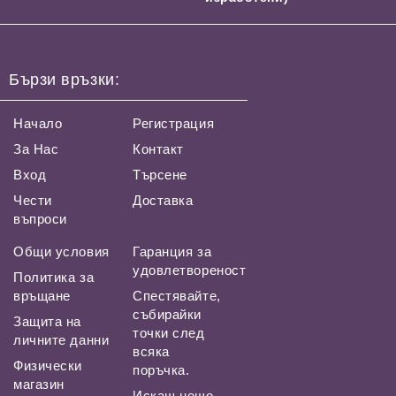
Бързи връзки:
Начало
Регистрация
За Нас
Контакт
Вход
Търсене
Чести
Доставка
въпроси
Общи условия
Гаранция за
удовлетвореност
Политика за
връщане
Спестявайте,
събирайки
Защита на
точки след
личните данни
всяка
Физически
поръчка.
магазин
Искаш нещо