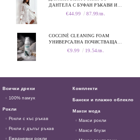
ДАНТЕЛА С БУФАН РЪКАВИ И
ЯКА
€44.99
87.99лв.
COCCINÉ CLEANING FOAM
УНИВЕРСАЛНА ПОЧИСТВАЩА
ПЯНА ЗА ОБУВКИ, 150 МЛ
€9.99
19.54лв.
Всички дрехи
Комплекти
100% памук
Бански и плажно облекло
Рокли
Макси мода
Рокли с къс ръкав
Макси рокли
Рокли с дълъг ръкав
Макси блузи
Ежедневни рокли