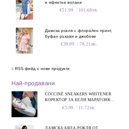
и ефектни волани
€51.99
101.68лв.
Дамска рокля с флорален принт,
буфан ръкави и джобове
€39.99
78.21лв.
RSS фийд с нови продукти
Най-продавани
COCCINÈ SNEAKERS WHITENER
КОРЕКТОР ЗА БЕЛИ МАРАТОНКИ,
75 ML
€5.99
11.72лв.
ДАМСКА БЯЛА РОКЛЯ ОТ