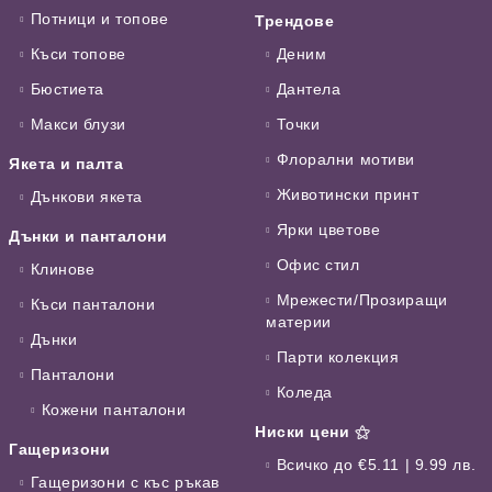
Потници и топове
Трендове
Къси топове
Деним
Бюстиета
Дантела
Макси блузи
Точки
Флорални мотиви
Якета и палта
Животински принт
Дънкови якета
Ярки цветове
Дънки и панталони
Офис стил
Клинове
Мрежести/Прозиращи
Къси панталони
материи
Дънки
Парти колекция
Панталони
Коледа
Кожени панталони
Ниски цени ⚝
Гащеризони
Всичко до €5.11 | 9.99 лв.
Гащеризони с къс ръкав