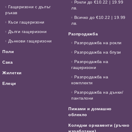
Рокли до €10.22 | 19.99
Гащеризони с дълъг
лв.
ръкав
Всичко до €10.22 | 19.99
Къси гащеризони
лв.
Дълги гащеризони
Разпродажба
Дънкови гащеризони
Разпродажба на рокли
Поли
Разпродажба на блузи
Разпродажба на
Сака
гащеризони
Жилетки
Разпродажба на
комплекти
Елеци
Разпродажба на дънки/
панталони
Пижами и домашно
облекло
Коледни орнаменти (ръчно
изработени)