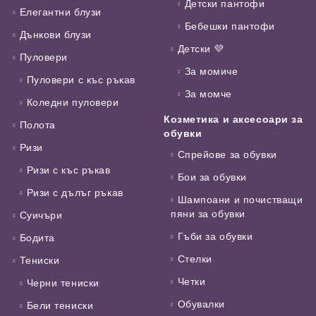
Детски пантофи
Елегантни блузи
Бебешки пантофи
Дънкови блузи
Детски 💜
Пуловери
За момиче
Пуловери с къс ръкав
За момче
Коледни пуловери
Козметика и аксесоари за
Полота
обувки
Ризи
Спрейове за обувки
Ризи с къс ръкав
Бои за обувки
Ризи с дълъг ръкав
Шампоани и почистващи
пяни за обувки
Суичъри
Гъби за обувки
Бодита
Стелки
Тениски
Четки
Черни тениски
Обувалки
Бели тениски