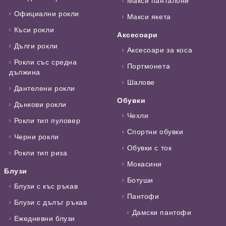
Макси панталони
Официални рокли
Макси якета
Къси рокли
Аксесоари
Дълги рокли
Аксесоари за коса
Рокли със средна
Портмонета
дължина
Шалове
Дантелени рокли
Обувки
Дънкови рокли
Чехли
Рокли тип пуловер
Спортни обувки
Черни рокли
Обувки с ток
Рокли тип риза
Мокасини
Блузи
Ботуши
Блузи с къс ръкав
Пантофи
Блузи с дълъг ръкав
Дамски пантофи
Ежедневни блузи