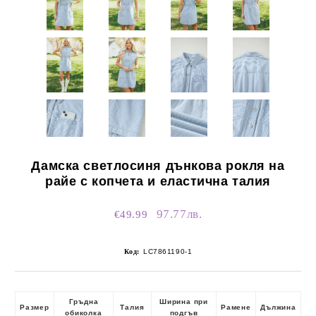
Дамска светлосиня дънкова рокля на
райе с копчета и еластична талия
97.77лв.
€49.99
Код:
LC7861190-1
Гръдна
Ширина при
Размер
Талия
Рамене
Дължина
обиколка
подгъв