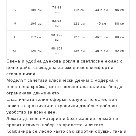
78-88
S
100 см
115 см
43.5 см
86 см
см
84-94
M
106 см
121 см
45 см
88 см
см
90-100
L
112 см
127 см
46.5 см
90 см
см
98-108
XL
120 см
135 см
48.7 см
92 см
см
Свежа и удобна дънкова рокля в светлосин нюанс с
фино райе, създадена за ежедневен комфорт и
стилна визия.
Моделът съчетава класически деним с модерна и
женствена кройка, която подчертава талията без да
ограничава движението.
Еластичната талия оформя силуета по естествен
начин, а практичните странични джобове добавят
удобство за всеки ден.
Леката дънкова материя и безръкавният дизайн я
правят отличен избор за пролетта и лятото.
Комбинира се лесно както със спортни обувки, така и