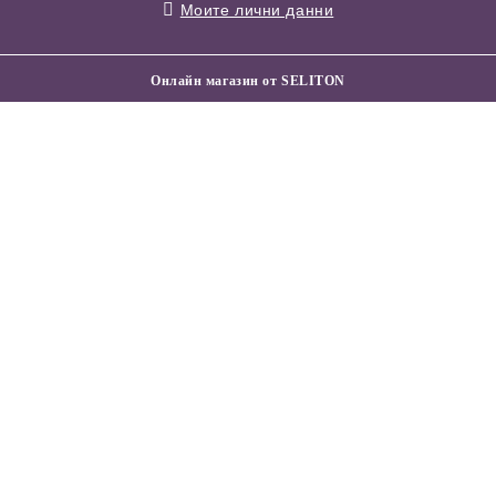
Моите лични данни
Онлайн магазин от SELITON