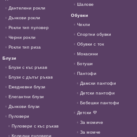
Шалове
Дантелени рокли
Обувки
Дънкови рокли
Чехли
Рокли тип пуловер
Спортни обувки
Черни рокли
Обувки с ток
Рокли тип риза
Мокасини
Блузи
Ботуши
Блузи с къс ръкав
Пантофи
Блузи с дълъг ръкав
Дамски пантофи
Ежедневни блузи
Детски пантофи
Елегантни блузи
Бебешки пантофи
Дънкови блузи
Детски 💜
Пуловери
За момиче
Пуловери с къс ръкав
За момче
Коледни пуловери