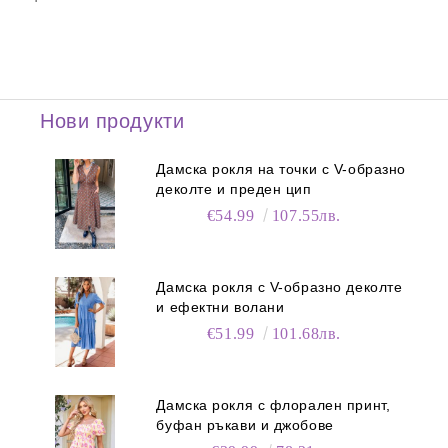
Нови продукти
Дамска рокля на точки с V-образно
деколте и преден цип
€54.99
107.55лв.
Дамска рокля с V-образно деколте
и ефектни волани
€51.99
101.68лв.
Дамска рокля с флорален принт,
буфан ръкави и джобове