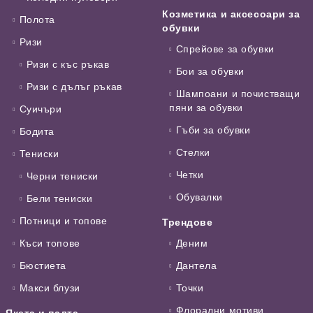
Козметика и аксесоари за
Полота
обувки
Ризи
Спрейове за обувки
Ризи с къс ръкав
Бои за обувки
Ризи с дълъг ръкав
Шампоани и почистващи
пяни за обувки
Суичъри
Гъби за обувки
Бодита
Стелки
Тениски
Четки
Черни тениски
Обувалки
Бели тениски
Потници и топове
Трендове
Къси топове
Деним
Бюстиета
Дантела
Макси блузи
Точки
Флорални мотиви
Якета и палта