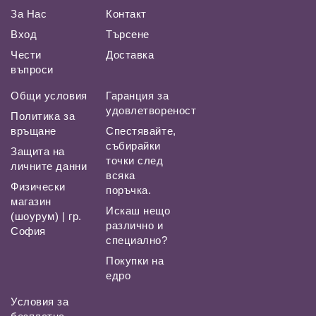
За Нас
Контакт
Вход
Търсене
Чести
Доставка
въпроси
Общи условия
Гаранция за
удовлетвореност
Политика за
връщане
Спестявайте,
събирайки
Защита на
точки след
личните данни
всяка
Физически
поръчка.
магазин
Искаш нещо
(шоурум) | гр.
различно и
София
специално?
Покупки на
едро
Условия за