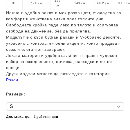
122
XL
124 см
149 см
40.2 см
31.5 с
см
Нежна и удобна рокля в мек розов цвят, създадена за
комфорт и женствена визия през топлите дни.
Свободната кройка пада леко по тялото и осигурява
свобода на движение, без да прилепва.
Моделът е с къси буфан ръкави и V-образно деколте,
украсено с контрастни бели акценти, които придават
свеж и елегантен завършек.
Леката материя и удобната линия я правят чудесен
избор за ежедневието, почивка, разходки и летни
срещи.
Други модели можете да разгледате в категория
Рокли
.
Размери:
Доставка до:
2
работни дни