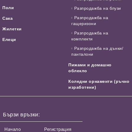
Поли
Разпродажба на блузи
Разпродажба на
Сака
гащеризони
Жилетки
Разпродажба на
комплекти
Елеци
Разпродажба на дънки/
панталони
Пижами и домашно
облекло
Коледни орнаменти (ръчно
изработени)
Бързи връзки:
Начало
Регистрация