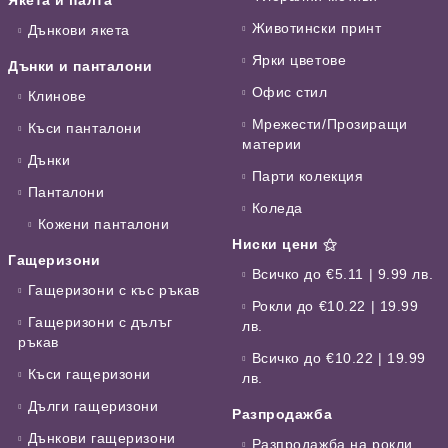
Животински принт
Дънкови якета
Ярки цветове
Дънки и панталони
Офис стил
Клинове
Мрежести/Прозиращи
Къси панталони
материи
Дънки
Парти колекция
Панталони
Коледа
Кожени панталони
Ниски цени ⚝
Гащеризони
Всичко до €5.11 | 9.99 лв.
Гащеризони с къс ръкав
Рокли до €10.22 | 19.99
Гащеризони с дълъг
лв.
ръкав
Всичко до €10.22 | 19.99
Къси гащеризони
лв.
Дълги гащеризони
Разпродажба
Дънкови гащеризони
Разпродажба на рокли