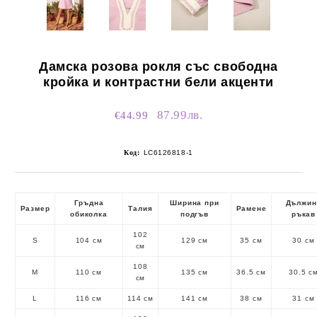
Дамска розова рокля със свободна
кройка и контрастни бели акценти
87.99лв.
€44.99
Код:
LC6126818-1
Гръдна
Ширина при
Дължин
Размер
Талия
Рамене
обиколка
подгъв
ръкав
102
S
104 см
129 см
35 см
30 см
см
108
M
110 см
135 см
36.5 см
30.5 с
см
L
116 см
114 см
141 см
38 см
31 см