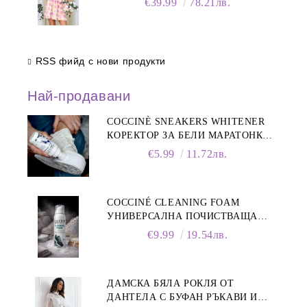
€39.99
78.21лв.
RSS фийд с нови продукти
Най-продавани
COCCINÈ SNEAKERS WHITENER
КОРЕКТОР ЗА БЕЛИ МАРАТОНКИ,
75 ML
€5.99
11.72лв.
COCCINÉ CLEANING FOAM
УНИВЕРСАЛНА ПОЧИСТВАЩА
ПЯНА ЗА ОБУВКИ, 150 МЛ
€9.99
19.54лв.
ДАМСКА БЯЛА РОКЛЯ ОТ
ДАНТЕЛА С БУФАН РЪКАВИ И