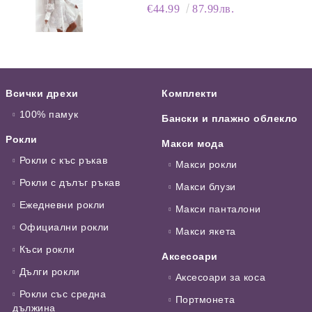
ЯКА
€44.99
87.99лв.
Всички дрехи
Комплекти
100% памук
Бански и плажно облекло
Рокли
Макси мода
Рокли с къс ръкав
Макси рокли
Рокли с дълъг ръкав
Макси блузи
Ежедневни рокли
Макси панталони
Официални рокли
Макси якета
Къси рокли
Аксесоари
Дълги рокли
Аксесоари за коса
Рокли със средна
Портмонета
дължина