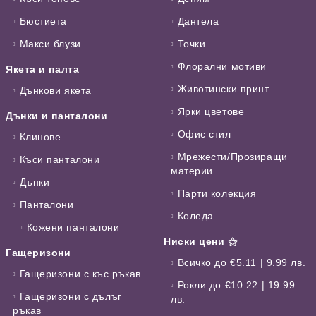
Бюстиета
Дантела
Макси блузи
Точки
Флорални мотиви
Якета и палта
Животински принт
Дънкови якета
Ярки цветове
Дънки и панталони
Офис стил
Клинове
Мрежести/Прозиращи
Къси панталони
материи
Дънки
Парти колекция
Панталони
Коледа
Кожени панталони
Ниски цени ⚝
Гащеризони
Всичко до €5.11 | 9.99 лв.
Гащеризони с къс ръкав
Рокли до €10.22 | 19.99
Гащеризони с дълъг
лв.
ръкав