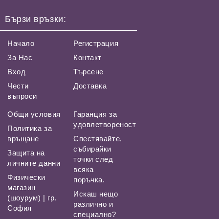
Бързи връзки:
Начало
Регистрация
За Нас
Контакт
Вход
Търсене
Чести
Доставка
въпроси
Общи условия
Гаранция за
удовлетвореност
Политика за
връщане
Спестявайте,
събирайки
Защита на
точки след
личните данни
всяка
Физически
поръчка.
магазин
Искаш нещо
(шоурум) | гр.
различно и
София
специално?