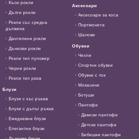
Къси рокли
Аксесоари
Дълги рокли
Аксесоари за коса
Рокли със средна
Портмонета
дължина
Шалове
Дантелени рокли
Обувки
Дънкови рокли
Чехли
Рокли тип пуловер
Спортни обувки
Черни рокли
Обувки с ток
Рокли тип риза
Мокасини
Блузи
Ботуши
Блузи с къс ръкав
Пантофи
Блузи с дълъг ръкав
Дамски пантофи
Ежедневни блузи
Детски пантофи
Елегантни блузи
Бебешки пантофи
Дънкови блузи