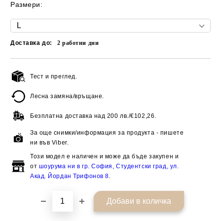
Размери:
Доставка до:
2
работни дни
Тест и преглед.
Добави в желани
Лесна замяна/връщане.
Безплатна доставка над
200 лв./€102,26.
За още снимки/информация за продукта - пишете
ни във Viber.
Този модел е наличен и може да бъде закупен и
от
шоурума ни в гр. София, Студентски град, ул.
Акад. Йордан Трифонов 8
.