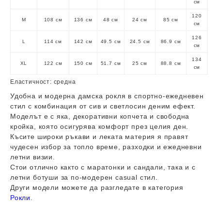
см
120
M
108 см
136 см
48 см
24 см
85 см
см
126
L
114 см
142 см
49.5 см
24.5 см
86.9 см
см
134
XL
122 см
150 см
51.7 см
25 см
88.8 см
см
Еластичност:
средна
Удобна и модерна дамска рокля в спортно-ежедневен
стил с комбинация от сив и светлосин деним ефект.
Моделът е с яка, декоративни копчета и свободна
кройка, която осигурява комфорт през целия ден.
Късите широки ръкави и леката материя я правят
чудесен избор за топло време, разходки и ежедневни
летни визии.
Стои отлично както с маратонки и сандали, така и с
летни ботуши за по-модерен casual стил.
Други модели можете да разгледате в категория
Рокли
.