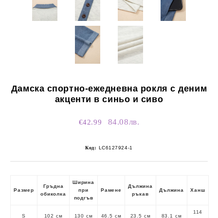
Дамска спортно-ежедневна рокля с деним
акценти в синьо и сиво
84.08лв.
€42.99
Код:
LC6127924-1
Ширина
Гръдна
Дължина
Размер
при
Рамене
Дължина
Ханш
обиколка
ръкав
подгъв
114
S
102 см
130 см
46.5 см
23.5 см
83.1 см