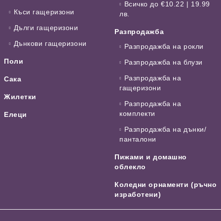
Всичко до €10.22 | 19.99
Къси гащеризони
лв.
Дълги гащеризони
Разпродажба
Дънкови гащеризони
Разпродажба на рокли
Поли
Разпродажба на блузи
Разпродажба на
Сака
гащеризони
Жилетки
Разпродажба на
комплекти
Елеци
Разпродажба на дънки/
панталони
Пижами и домашно
облекло
Коледни орнаменти (ръчно
изработени)