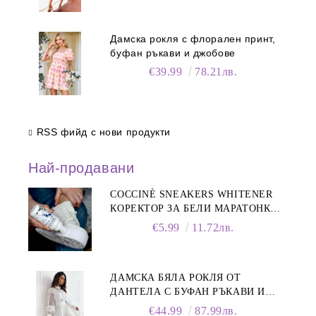
Дамска рокля с флорален принт,
буфан ръкави и джобове
€39.99
78.21лв.
RSS фийд с нови продукти
Най-продавани
COCCINÈ SNEAKERS WHITENER
КОРЕКТОР ЗА БЕЛИ МАРАТОНКИ,
75 ML
€5.99
11.72лв.
ДАМСКА БЯЛА РОКЛЯ ОТ
ДАНТЕЛА С БУФАН РЪКАВИ И
ЯКА
€44.99
87.99лв.