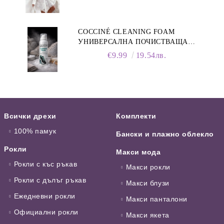
COCCINÉ CLEANING FOAM
УНИВЕРСАЛНА ПОЧИСТВАЩА
ПЯНА ЗА ОБУВКИ, 150 МЛ
€9.99
19.54лв.
Всички дрехи
Комплекти
100% памук
Бански и плажно облекло
Рокли
Макси мода
Рокли с къс ръкав
Макси рокли
Рокли с дълъг ръкав
Макси блузи
Ежедневни рокли
Макси панталони
Официални рокли
Макси якета