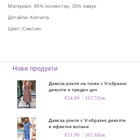
Материал:
65% полиестер, 35% памук
Детайли:
Копчета
Цвят:
Сив/син
Нови продукти
Дамска рокля на точки с V-образно
деколте и преден цип
€54.99
107.55лв.
Дамска рокля с V-образно деколте
и ефектни волани
€51.99
101.68лв.