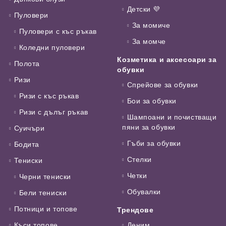
Детски 💜
Пуловери
За момиче
Пуловери с къс ръкав
За момче
Коледни пуловери
Козметика и аксесоари за
Полота
обувки
Ризи
Спрейове за обувки
Ризи с къс ръкав
Бои за обувки
Ризи с дълъг ръкав
Шампоани и почистващи
пяни за обувки
Суичъри
Гъби за обувки
Бодита
Стелки
Тениски
Четки
Черни тениски
Обувалки
Бели тениски
Потници и топове
Трендове
Къси топове
Деним