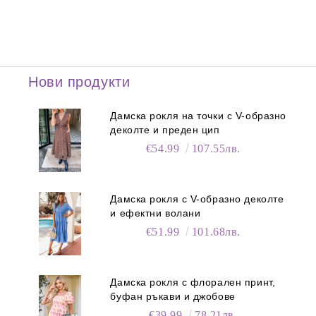
Нови продукти
Дамска рокля на точки с V-образно
деколте и преден цип
€54.99
107.55лв.
Дамска рокля с V-образно деколте
и ефектни волани
€51.99
101.68лв.
Дамска рокля с флорален принт,
буфан ръкави и джобове
€39.99
78.21лв.