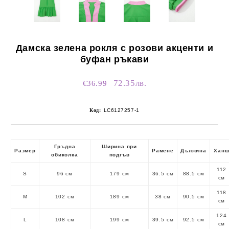
Дамска зелена рокля с розови акценти и
буфан ръкави
72.35лв.
€36.99
Код:
LC6127257-1
Гръдна
Ширина при
Размер
Рамене
Дължина
Хан
обиколка
подгъв
112
S
96 см
179 см
36.5 см
88.5 см
см
118
M
102 см
189 см
38 см
90.5 см
см
124
L
108 см
199 см
39.5 см
92.5 см
см