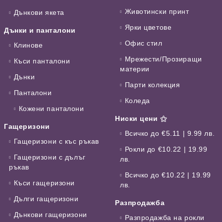
Животински принт
Дънкови якета
Ярки цветове
Дънки и панталони
Офис стил
Клинове
Мрежести/Прозиращи
Къси панталони
материи
Дънки
Парти колекция
Панталони
Коледа
Кожени панталони
Ниски цени ⚝
Гащеризони
Всичко до €5.11 | 9.99 лв.
Гащеризони с къс ръкав
Рокли до €10.22 | 19.99
Гащеризони с дълъг
лв.
ръкав
Всичко до €10.22 | 19.99
Къси гащеризони
лв.
Дълги гащеризони
Разпродажба
Дънкови гащеризони
Разпродажба на рокли