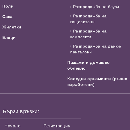
Поли
Разпродажба на блузи
Разпродажба на
Сака
гащеризони
Жилетки
Разпродажба на
комплекти
Елеци
Разпродажба на дънки/
панталони
Пижами и домашно
облекло
Коледни орнаменти (ръчно
изработени)
Бързи връзки:
Начало
Регистрация