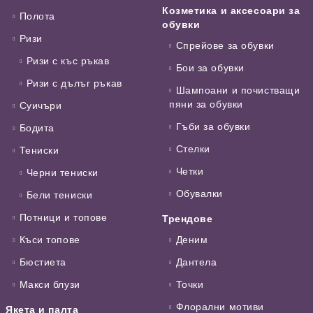
Козметика и аксесоари за
Полота
обувки
Ризи
Спрейове за обувки
Ризи с къс ръкав
Бои за обувки
Ризи с дълъг ръкав
Шампоани и почистващи
пяни за обувки
Суичъри
Гъби за обувки
Бодита
Стелки
Тениски
Четки
Черни тениски
Обувалки
Бели тениски
Потници и топове
Трендове
Къси топове
Деним
Бюстиета
Дантела
Макси блузи
Точки
Флорални мотиви
Якета и палта