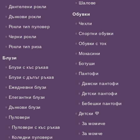
Шалове
Дантелени рокли
Обувки
Дънкови рокли
Чехли
Рокли тип пуловер
Спортни обувки
Черни рокли
Обувки с ток
Рокли тип риза
Мокасини
Блузи
Ботуши
Блузи с къс ръкав
Пантофи
Блузи с дълъг ръкав
Дамски пантофи
Ежедневни блузи
Детски пантофи
Елегантни блузи
Бебешки пантофи
Дънкови блузи
Детски 💜
Пуловери
За момиче
Пуловери с къс ръкав
За момче
Коледни пуловери