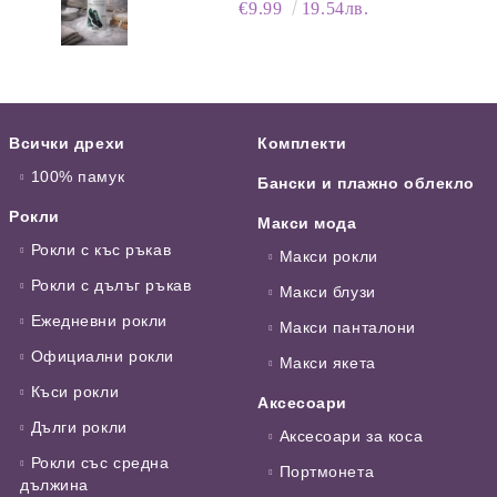
ПЯНА ЗА ОБУВКИ, 150 МЛ
€9.99
19.54лв.
Всички дрехи
Комплекти
100% памук
Бански и плажно облекло
Рокли
Макси мода
Рокли с къс ръкав
Макси рокли
Рокли с дълъг ръкав
Макси блузи
Ежедневни рокли
Макси панталони
Официални рокли
Макси якета
Къси рокли
Аксесоари
Дълги рокли
Аксесоари за коса
Рокли със средна
Портмонета
дължина