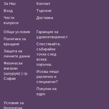
За Нас
Контакт
Вход
Търсене
Чести
Доставка
въпроси
Общи условия
Гаранция за
удовлетвореност
Политика за
връщане
Спестявайте,
събирайки
Защита на
точки след
личните данни
всяка
Физически
поръчка.
магазин
Искаш нещо
(шоурум) | гр.
различно и
София
специално?
Покупки на
едро
Условия за
безплатна