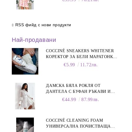
RSS фийд с нови продукти
Най-продавани
COCCINÈ SNEAKERS WHITENER
КОРЕКТОР ЗА БЕЛИ МАРАТОНКИ,
75 ML
€5.99
11.72лв.
ДАМСКА БЯЛА РОКЛЯ ОТ
ДАНТЕЛА С БУФАН РЪКАВИ И
ЯКА
€44.99
87.99лв.
COCCINÉ CLEANING FOAM
УНИВЕРСАЛНА ПОЧИСТВАЩА