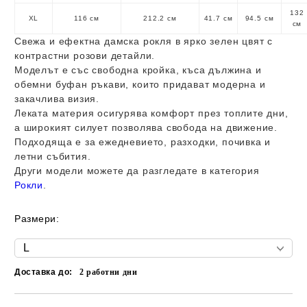
132
XL
116 см
212.2 см
41.7 см
94.5 см
см
Свежа и ефектна дамска рокля в ярко зелен цвят с
контрастни розови детайли.
Моделът е със свободна кройка, къса дължина и
обемни буфан ръкави, които придават модерна и
закачлива визия.
Леката материя осигурява комфорт през топлите дни,
а широкият силует позволява свобода на движение.
Подходяща е за ежедневието, разходки, почивка и
летни събития.
Други модели можете да разгледате в категория
Рокли
.
Размери:
Доставка до:
2
работни дни