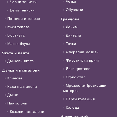
Четки
Черни тениски
Обувалки
Бели тениски
Потници и топове
Трендове
Къси топове
Деним
Бюстиета
Дантела
Макси блузи
Точки
Флорални мотиви
Якета и палта
Животински принт
Дънкови якета
Ярки цветове
Дънки и панталони
Офис стил
Клинове
Мрежести/Прозиращи
Къси панталони
материи
Дънки
Парти колекция
Панталони
Коледа
Кожени панталони
Ниски цени ⚝