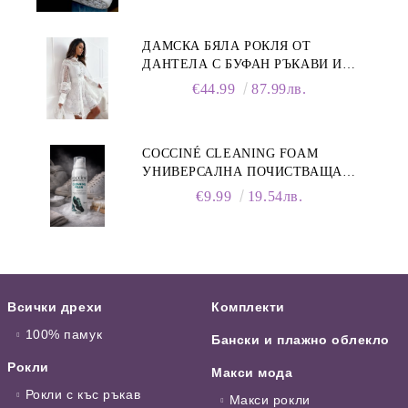
ДАМСКА БЯЛА РОКЛЯ ОТ
ДАНТЕЛА С БУФАН РЪКАВИ И
ЯКА
€44.99
87.99лв.
COCCINÉ CLEANING FOAM
УНИВЕРСАЛНА ПОЧИСТВАЩА
ПЯНА ЗА ОБУВКИ, 150 МЛ
€9.99
19.54лв.
Всички дрехи
Комплекти
100% памук
Бански и плажно облекло
Рокли
Макси мода
Рокли с къс ръкав
Макси рокли