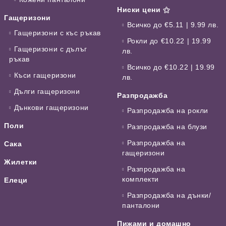
Ниски цени ⚝
Гащеризони
Всичко до €5.11 | 9.99 лв.
Гащеризони с къс ръкав
Рокли до €10.22 | 19.99
Гащеризони с дълъг
лв.
ръкав
Всичко до €10.22 | 19.99
Къси гащеризони
лв.
Дълги гащеризони
Разпродажба
Дънкови гащеризони
Разпродажба на рокли
Поли
Разпродажба на блузи
Разпродажба на
Сака
гащеризони
Жилетки
Разпродажба на
комплекти
Елеци
Разпродажба на дънки/
панталони
Пижами и домашно