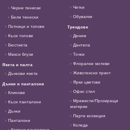
Четки
Черни тениски
Обувалки
Бели тениски
Потници и топове
Трендове
Къси топове
Деним
Бюстиета
Дантела
Макси блузи
Точки
Флорални мотиви
Якета и палта
Животински принт
Дънкови якета
Ярки цветове
Дънки и панталони
Офис стил
Клинове
Мрежести/Прозиращи
Къси панталони
материи
Дънки
Парти колекция
Панталони
Коледа
Кожени панталони