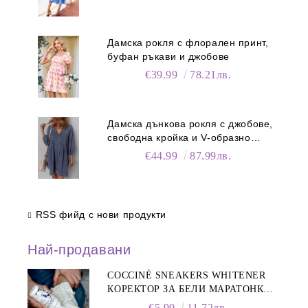
Дамска рокля с флорален принт,
буфан ръкави и джобове
€39.99
78.21лв.
Дамска дънкова рокля с джобове,
свободна кройка и V-образно
деколте
€44.99
87.99лв.
RSS фийд с нови продукти
Най-продавани
COCCINÈ SNEAKERS WHITENER
КОРЕКТОР ЗА БЕЛИ МАРАТОНКИ,
75 ML
€5.99
11.72лв.