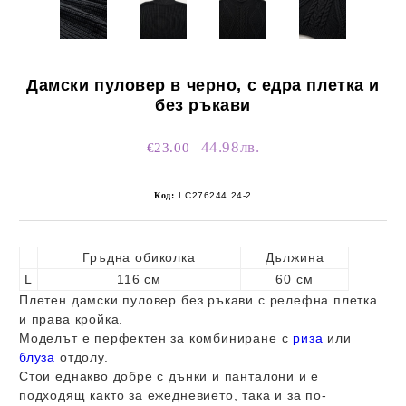
Дамски пуловер в черно, с едра плетка и
без ръкави
44.98лв.
€23.00
Код:
LC276244.24-2
Гръдна обиколка
Дължина
L
116 см
60 см
Плетен дамски пуловер без ръкави с релефна плетка
и права кройка.
Моделът е перфектен за комбиниране с
риза
или
блуза
отдолу.
Стои еднакво добре с дънки и панталони и е
подходящ както за ежедневието, така и за по-