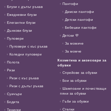
Пантофи
Блузи с дълъг ръкав
Дамски пантофи
Ежедневни блузи
Детски пантофи
Елегантни блузи
Бебешки пантофи
Дънкови блузи
Детски 💜
Пуловери
За момиче
Пуловери с къс ръкав
За момче
Коледни пуловери
Козметика и аксесоари за
Полота
обувки
Ризи
Спрейове за обувки
Ризи с къс ръкав
Бои за обувки
Ризи с дълъг ръкав
Шампоани и почистващи
пяни за обувки
Суичъри
Гъби за обувки
Бодита
Стелки
Тениски