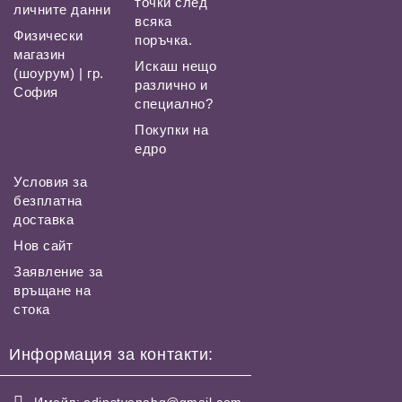
точки след
личните данни
всяка
Физически
поръчка.
магазин
Искаш нещо
(шоурум) | гр.
различно и
София
специално?
Покупки на
едро
Условия за
безплатна
доставка
Нов сайт
Заявление за
връщане на
стока
Информация за контакти:
Имейл:
edinstvenabg@gmail.com