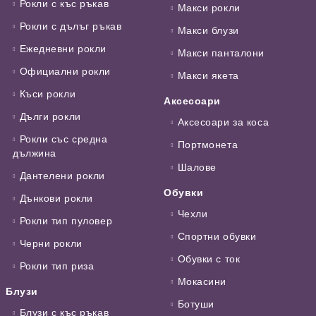
Рокли с къс ръкав
Макси рокли
Рокли с дълъг ръкав
Макси блузи
Ежедневни рокли
Макси панталони
Официални рокли
Макси якета
Къси рокли
Аксесоари
Дълги рокли
Аксесоари за коса
Рокли със средна
Портмонета
дължина
Шалове
Дантелени рокли
Обувки
Дънкови рокли
Чехли
Рокли тип пуловер
Спортни обувки
Черни рокли
Обувки с ток
Рокли тип риза
Мокасини
Блузи
Ботуши
Блузи с къс ръкав