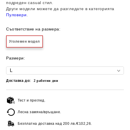
подреден casual стил.
Други модели можете да разгледате в категорията
Пуловери
.
Съответствие на размера:
Уголемен модел
Размери:
Доставка до:
2
работни дни
Тест и преглед.
Добави в желани
Лесна замяна/връщане.
Безплатна доставка над
200 лв./€102,26.