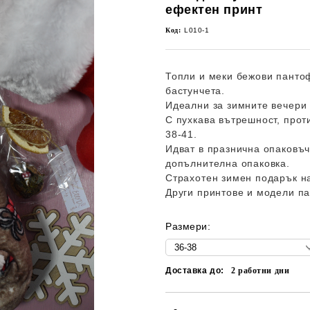
ефектен принт
Код:
L010-1
Топли и меки бежови пантоф
бастунчета.
Идеални за зимните вечери 
С пухкава вътрешност, прот
38-41.
Идват в празнична опаковъч
допълнителна опаковка.
Страхотен зимен подарък на
Други принтове и модели п
Размери:
Доставка до:
2
работни дни