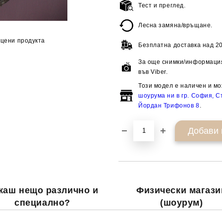
Тест и преглед.
Лесна замяна/връщане.
цени продукта
Безплатна доставка над
20
За още снимки/информация
във Viber.
Този модел е наличен и мо
шоурума ни в гр. София, Ст
Йордан Трифонов 8
.
каш нещо различно и
Физически магази
специално?
(шоурум)