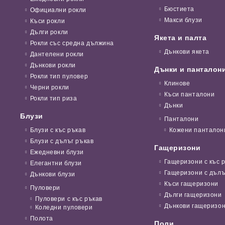
Бюстиета
Официални рокли
Макси блузи
Къси рокли
Дълги рокли
Якета и палта
Рокли със средна дължина
Дънкови якета
Дантелени рокли
Дънкови рокли
Дънки и панталон
Рокли тип пуловер
Клинове
Черни рокли
Къси панталони
Рокли тип риза
Дънки
Блузи
Панталони
Блузи с къс ръкав
Кожени панталон
Блузи с дълъг ръкав
Гащеризони
Ежедневни блузи
Гащеризони с къс 
Елегантни блузи
Гащеризони с дълъ
Дънкови блузи
Къси гащеризони
Пуловери
Дълги гащеризони
Пуловери с къс ръкав
Дънкови гащеризо
Коледни пуловери
Полота
Поли