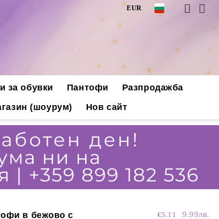
EUR
и за обувки
Пантофи
Разпродажба
газин (шоурум)
Нов сайт
9.99лв.
тофи в бежово с
€5.11