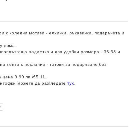
и с коледни мотиви - елхички, ръкавички, подаръчета и
у дома.
ивоплъзгаща подметка и два удобни размера - 36-38 и
на лента с послание - готови за подаряване без
 цена 9.99 лв./€5.11.
антофки можете да разгледате
тук
.