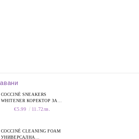
давани
COCCINÈ SNEAKERS
WHITENER КОРЕКТОР ЗА
БЕЛИ МАРАТОНКИ, 75 ML
€5.99
11.72лв.
COCCINÉ CLEANING FOAM
УНИВЕРСАЛНА