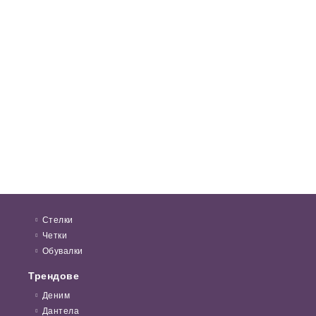
Стелки
Четки
Обувалки
Трендове
Деним
Дантела