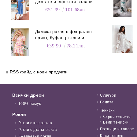
деколте и ефектни волани
€51.99
101.68лв.
Дамска рокля с флорален
принт, буфан ръкави и
джобове
€39.99
78.21лв.
RSS фийд с нови продукти
Всички дрехи
Суичъри
Бодита
100% памук
Тениски
Рокли
Черни тениски
Бели тениски
Рокли с къс ръкав
Потници и топове
Рокли с дълъг ръкав
Къси топове
Ежедневни рокли