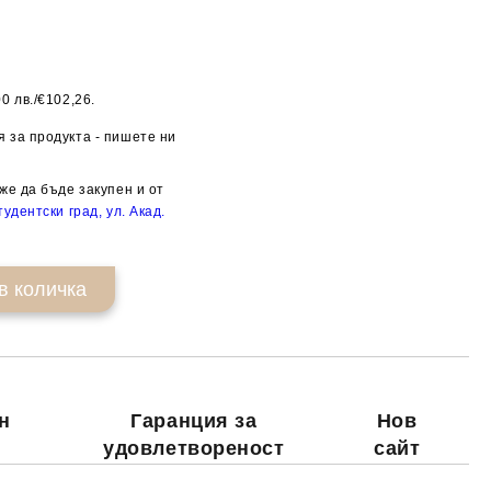
0 лв./€102,26.
Добави в желани
 за продукта - пишете ни
же да бъде закупен и от
удентски град, ул. Акад.
н
Гаранция за
Нов
удовлетвореност
сайт