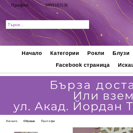
Профил
0899182536
Начало
Категории
Рокли
Блузи
Facebook страница
Иска
Начало
Обувки
Пантофи