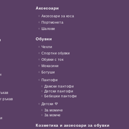
Аксесоари
Аксесоари за коса
Портмонета
Шалове
Обувки
и
Чехли
Спортни обувки
Обувки с ток
Мокасини
Ботуши
и
Пантофи
Дамски пантофи
Детски пантофи
ръкав
Бебешки пантофи
г ръкав
Детски 💜
За момиче
За момче
ни
Козметика и аксесоари за обувки