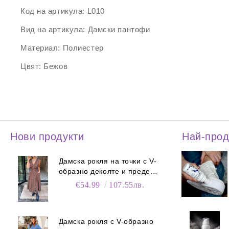
Код на артикула:
L010
Вид на артикула:
Дамски пантофи
Материал:
Полиестер
Цвят:
Бежов
Нови продукти
Най-про
Дамска рокля на точки с V-
образно деколте и преден
цип
€54.99
107.55лв.
Дамска рокля с V-образно