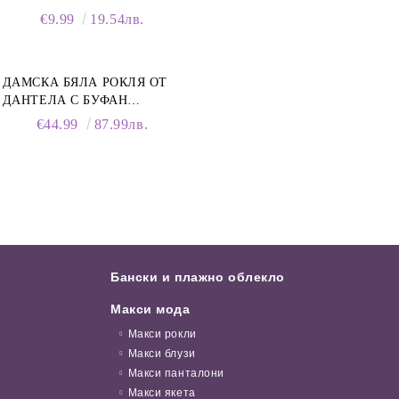
ПОЧИСТВАЩА ПЯНА ЗА
€9.99
19.54лв.
ОБУВКИ, 150 МЛ
ДАМСКА БЯЛА РОКЛЯ ОТ
ДАНТЕЛА С БУФАН
РЪКАВИ И ЯКА
€44.99
87.99лв.
Бански и плажно облекло
Макси мода
Макси рокли
Макси блузи
Макси панталони
Макси якета