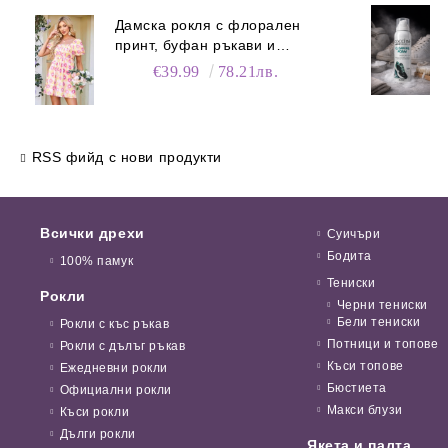
Дамска рокля с флорален
принт, буфан ръкави и
джобове
€39.99
78.21лв.
RSS фийд с нови продукти
Всички дрехи
Суичъри
Бодита
100% памук
Тениски
Рокли
Черни тениски
Бели тениски
Рокли с къс ръкав
Потници и топове
Рокли с дълъг ръкав
Къси топове
Ежедневни рокли
Бюстиета
Официални рокли
Макси блузи
Къси рокли
Дълги рокли
Якета и палта