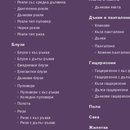
Рокли със средна дължина
Дънкови якета
Дантелени рокли
Дънкови рокли
Дънки и панталон
Рокли тип пуловер
Клинове
Черни рокли
Къси панталони
Рокли тип риза
Дънки
Блузи
Панталони
Блузи с къс ръкав
Кожени панталон
Блузи с дълъг ръкав
Гащеризони
Ежедневни блузи
Гащеризони с къс 
Елегантни блузи
Гащеризони с дълъ
Дънкови блузи
Къси гащеризони
Пуловери
Дълги гащеризони
Пуловери с къс ръкав
Дънкови гащеризо
Коледни пуловери
Полота
Поли
Ризи
Сака
Ризи с къс ръкав
Ризи с дълъг ръкав
Жилетки