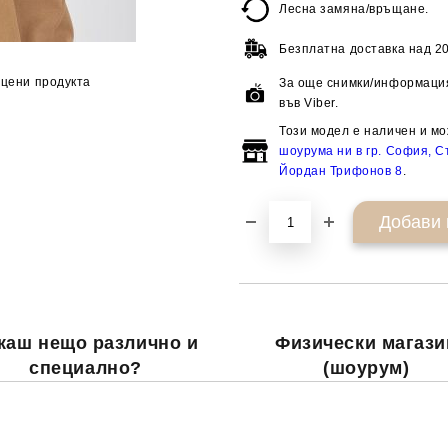
Лесна замяна/връщане.
Безплатна доставка над
20
цени продукта
За още снимки/информация
във Viber.
Този модел е наличен и мо
шоурума ни в гр. София, Ст
Йордан Трифонов 8
.
каш нещо различно и
Физически магази
специално?
(шоурум)