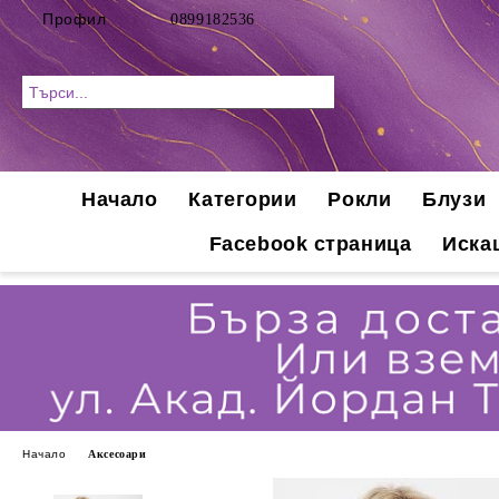
Профил
0899182536
Начало
Категории
Рокли
Блузи
Facebook страница
Иска
Начало
Аксесоари