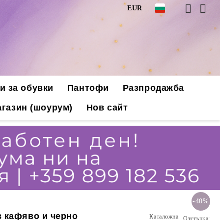
EUR
и за обувки
Пантофи
Разпродажба
газин (шоурум)
Нов сайт
-40%
в кафяво и черно
Каталожна
Отстъпка: