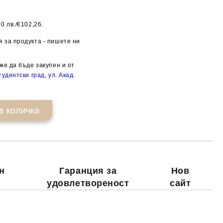
0 лв./€102,26.
Добави в желани
 за продукта - пишете ни
же да бъде закупен и от
удентски град, ул. Акад.
н
Гаранция за
Нов
удовлетвореност
сайт