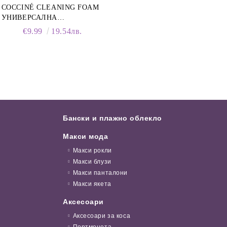
COCCINÉ CLEANING FOAM
УНИВЕРСАЛНА
ПОЧИСТВАЩА ПЯНА ЗА
€9.99
19.54лв.
ОБУВКИ, 150 МЛ
Бански и плажно облекло
Макси мода
Макси рокли
Макси блузи
Макси панталони
Макси якета
Аксесоари
Аксесоари за коса