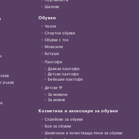
Портмонета
Шалове
Обувки
и
Чехли
Спортни обувки
Обувки с ток
Мокасини
Ботуши
и
Пантофи
Дамски пантофи
Детски пантофи
ръкав
Бебешки пантофи
г ръкав
Детски 💜
За момиче
За момче
ни
Козметика и аксесоари за обувки
Спрейове за обувки
Бои за обувки
Шампоани и почистващи пяни за обувки