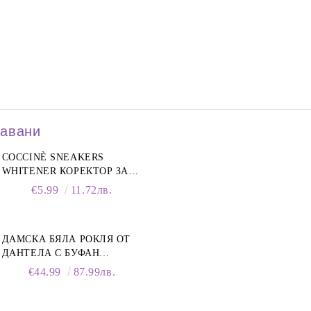
давани
COCCINÈ SNEAKERS
WHITENER КОРЕКТОР ЗА
БЕЛИ МАРАТОНКИ, 75 ML
€5.99
11.72лв.
ДАМСКА БЯЛА РОКЛЯ ОТ
ДАНТЕЛА С БУФАН
РЪКАВИ И ЯКА
€44.99
87.99лв.