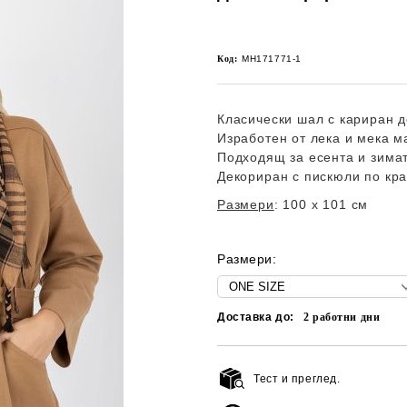
Код:
MH171771-1
Класически шал с кариран д
Изработен от лека и мека м
Подходящ за есента и зимат
Декориран с пискюли по кр
Размери
:
100 x 101 см
Размери:
Доставка до:
2
работни дни
Тест и преглед.