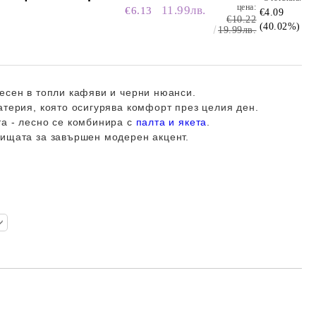
цена:
11.99лв.
€6.13
€4.09
€10.22
(40.02%)
19.99лв.
есен в топли кафяви и черни нюанси.
атерия, която осигурява комфорт през целия ден.
а - лесно се комбинира с
палта и якета
.
аищата за завършен модерен акцент.