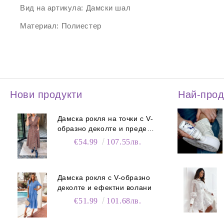
Вид на артикула:
Дамски шал
Материал:
Полиестер
Нови продукти
Най-про
Дамска рокля на точки с V-
образно деколте и преден
цип
€54.99
107.55лв.
Дамска рокля с V-образно
деколте и ефектни волани
€51.99
101.68лв.