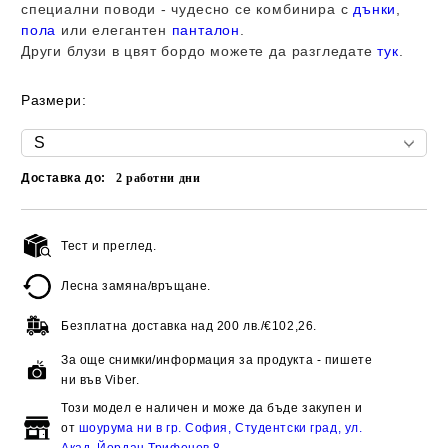
специални поводи - чудесно се комбинира с
дънки
,
пола
или елегантен
панталон
.
Други блузи в цвят бордо можете да разгледате
тук
.
Размери:
Доставка до:
2
работни дни
Тест и преглед.
Добави в желани
Лесна замяна/връщане.
Безплатна доставка над
200 лв./€102,26.
За още снимки/информация за продукта - пишете
ни във Viber.
Този модел е наличен и може да бъде закупен и
от
шоурума ни в гр. София, Студентски град, ул.
Акад. Йордан Трифонов 8
.