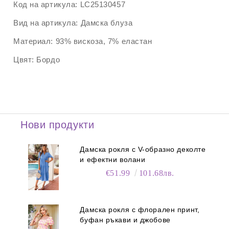
Код на артикула:
LC25130457
Вид на артикула:
Дамска блуза
Материал:
93% вискоза, 7% еластан
Цвят:
Бордо
Нови продукти
Дамска рокля с V-образно деколте
и ефектни волани
€51.99
101.68лв.
Дамска рокля с флорален принт,
буфан ръкави и джобове