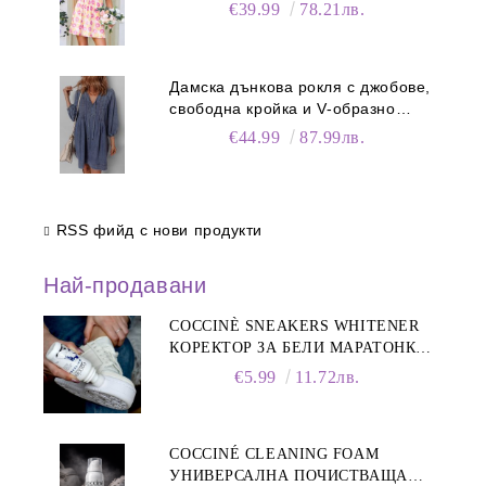
€39.99
78.21лв.
Дамска дънкова рокля с джобове,
свободна кройка и V-образно
деколте
€44.99
87.99лв.
RSS фийд с нови продукти
Най-продавани
COCCINÈ SNEAKERS WHITENER
КОРЕКТОР ЗА БЕЛИ МАРАТОНКИ,
75 ML
€5.99
11.72лв.
COCCINÉ CLEANING FOAM
УНИВЕРСАЛНА ПОЧИСТВАЩА