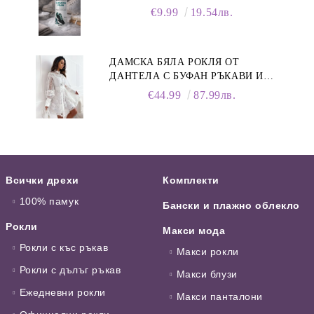
ПЯНА ЗА ОБУВКИ, 150 МЛ
€9.99
19.54лв.
ДАМСКА БЯЛА РОКЛЯ ОТ
ДАНТЕЛА С БУФАН РЪКАВИ И
ЯКА
€44.99
87.99лв.
Всички дрехи
Комплекти
100% памук
Бански и плажно облекло
Рокли
Макси мода
Рокли с къс ръкав
Макси рокли
Рокли с дълъг ръкав
Макси блузи
Ежедневни рокли
Макси панталони