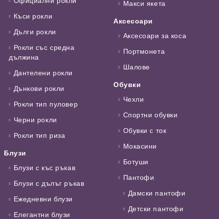
Официални рокли
Макси якета
Къси рокли
Аксесоари
Дълги рокли
Аксесоари за коса
Рокли със средна
Портмонета
дължина
Шалове
Дантелени рокли
Обувки
Дънкови рокли
Чехли
Рокли тип пуловер
Спортни обувки
Черни рокли
Обувки с ток
Рокли тип риза
Мокасини
Блузи
Ботуши
Блузи с къс ръкав
Пантофи
Блузи с дълъг ръкав
Дамски пантофи
Ежедневни блузи
Детски пантофи
Елегантни блузи