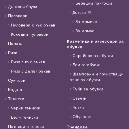
Бебешки пантофи
Дънкови блузи
Детски 💜
Пуловери
За момиче
Пуловери с къс ръкав
За момче
Коледни пуловери
Козметика и аксесоари за
Полота
обувки
Ризи
Спрейове за обувки
Ризи с къс ръкав
Бои за обувки
Ризи с дълъг ръкав
Шампоани и почистващи
пяни за обувки
Суичъри
Гъби за обувки
Бодита
Стелки
Тениски
Четки
Черни тениски
Обувалки
Бели тениски
Потници и топове
Трендове