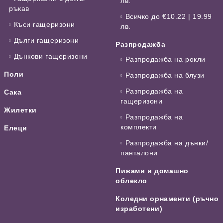
лв.
ръкав
Всичко до €10.22 | 19.99
Къси гащеризони
лв.
Дълги гащеризони
Разпродажба
Дънкови гащеризони
Разпродажба на рокли
Поли
Разпродажба на блузи
Разпродажба на
Сака
гащеризони
Жилетки
Разпродажба на
комплекти
Елеци
Разпродажба на дънки/
панталони
Пижами и домашно
облекло
Коледни орнаменти (ръчно
изработени)