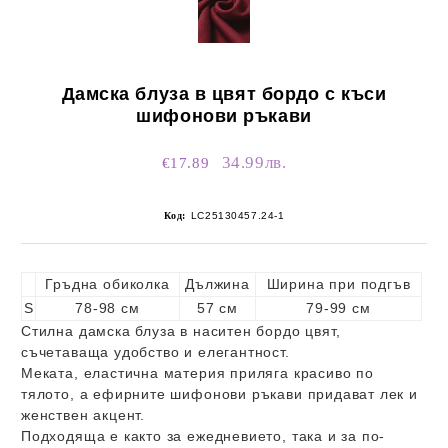
Дамска блуза в цвят бордо с къси
шифонови ръкави
34.99лв.
€17.89
Код:
LC25130457.24-1
Гръдна обиколка
Дължина
Ширина при подгъв
S
78-98 см
57 см
79-99 см
Стилна дамска блуза в наситен бордо цвят,
съчетаваща удобство и елегантност.
Меката, еластична материя приляга красиво по
тялото, а ефирните шифонови ръкави придават лек и
женствен акцент.
Подходяща е както за ежедневието, така и за по-