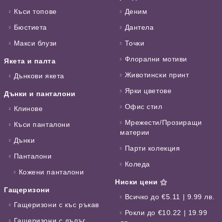
Къси топове
Деним
Бюстиета
Дантела
Макси блузи
Точки
Флорални мотиви
Якета и палта
Животински принт
Дънкови якета
Ярки цветове
Дънки и панталони
Офис стил
Клинове
Мрежести/Прозиращи
Къси панталони
материи
Дънки
Парти колекция
Панталони
Коледа
Кожени панталони
Ниски цени ⚝
Гащеризони
Всичко до €5.11 | 9.99 лв.
Гащеризони с къс ръкав
Рокли до €10.22 | 19.99
Гащеризони с дълъг