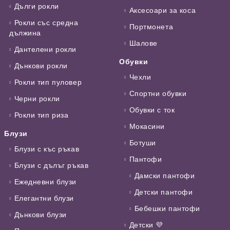
Дълги рокли
Аксесоари за коса
Рокли със средна
Портмонета
дължина
Шалове
Дантелени рокли
Обувки
Дънкови рокли
Чехли
Рокли тип пуловер
Спортни обувки
Черни рокли
Обувки с ток
Рокли тип риза
Мокасини
Блузи
Ботуши
Блузи с къс ръкав
Пантофи
Блузи с дълъг ръкав
Дамски пантофи
Ежедневни блузи
Детски пантофи
Елегантни блузи
Бебешки пантофи
Дънкови блузи
Детски 💜