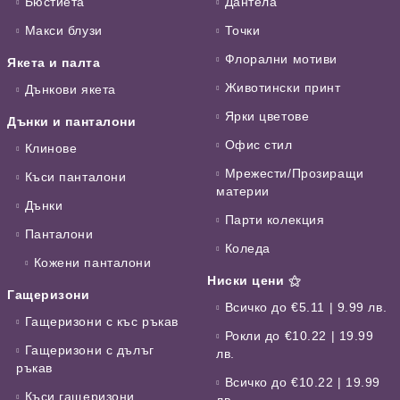
Бюстиета
Дантела
Макси блузи
Точки
Флорални мотиви
Якета и палта
Животински принт
Дънкови якета
Ярки цветове
Дънки и панталони
Офис стил
Клинове
Мрежести/Прозиращи
Къси панталони
материи
Дънки
Парти колекция
Панталони
Коледа
Кожени панталони
Ниски цени ⚝
Гащеризони
Всичко до €5.11 | 9.99 лв.
Гащеризони с къс ръкав
Рокли до €10.22 | 19.99
Гащеризони с дълъг
лв.
ръкав
Всичко до €10.22 | 19.99
Къси гащеризони
лв.