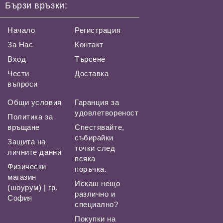
Бързи връзки:
Начало
Регистрация
За Нас
Контакт
Вход
Търсене
Чести
Доставка
въпроси
Общи условия
Гаранция за
удовлетвореност
Политика за
връщане
Спестявайте,
събирайки
Защита на
точки след
личните данни
всяка
Физически
поръчка.
магазин
Искаш нещо
(шоурум) | гр.
различно и
София
специално?
Покупки на