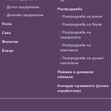
Дълги гащеризони
Разпродажба
Дънкови гащеризони
Разпродажба на рокли
Поли
Разпродажба на блузи
Разпродажба на
Сака
гащеризони
Жилетки
Разпродажба на
комплекти
Елеци
Разпродажба на дънки/
панталони
Пижами и домашно
облекло
Коледни орнаменти (ръчно
изработени)