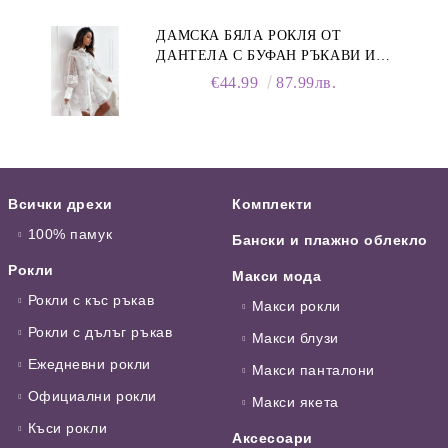
ДАМСКА БЯЛА РОКЛЯ ОТ
ДАНТЕЛА С БУФАН РЪКАВИ И
ЯКА
€44.99
87.99лв.
Всички дрехи
Комплекти
100% памук
Бански и плажно облекло
Рокли
Макси мода
Рокли с къс ръкав
Макси рокли
Рокли с дълъг ръкав
Макси блузи
Ежедневни рокли
Макси панталони
Официални рокли
Макси якета
Къси рокли
Аксесоари