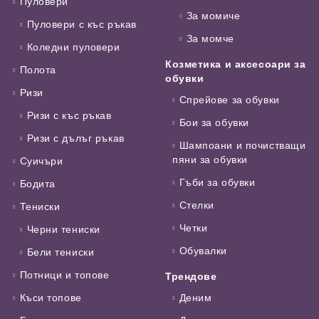
Пуловери
За момиче
Пуловери с къс ръкав
За момче
Коледни пуловери
Козметика и аксесоари за
Полота
обувки
Ризи
Спрейове за обувки
Ризи с къс ръкав
Бои за обувки
Ризи с дълъг ръкав
Шампоани и почистващи
пяни за обувки
Суичъри
Гъби за обувки
Бодита
Стелки
Тениски
Четки
Черни тениски
Обувалки
Бели тениски
Потници и топове
Трендове
Къси топове
Деним