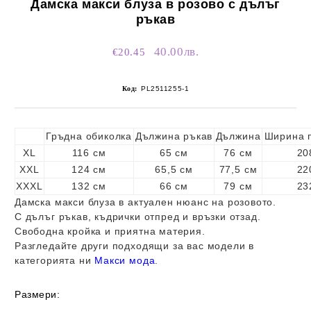
Дамскa макси блуза в розово с дълъг
ръкав
40.00лв.
€20.45
Код:
PL2511255-1
Гръдна обиколка
Дължина ръкав
Дължина
Ширина 
XL
116 см
65 см
76 см
20
XXL
124 см
65,5 см
77,5 см
22
XXXL
132 см
66 см
79 см
23
Дамска макси блуза в актуален нюанс на розовото.
С дълъг ръкав, къдрички отпред и връзки отзад.
Свободна кройка и приятна материя.
Разгледайте други подходящи за вас модели в
категорията ни
Макси мода
.
Размери: