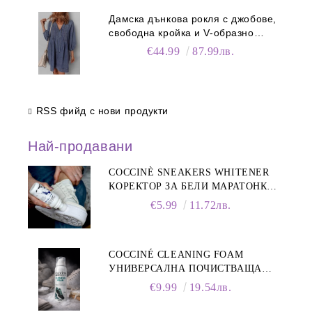
Дамска дънкова рокля с джобове,
свободна кройка и V-образно
деколте
€44.99
87.99лв.
RSS фийд с нови продукти
Най-продавани
COCCINÈ SNEAKERS WHITENER
КОРЕКТОР ЗА БЕЛИ МАРАТОНКИ,
75 ML
€5.99
11.72лв.
COCCINÉ CLEANING FOAM
УНИВЕРСАЛНА ПОЧИСТВАЩА
ПЯНА ЗА ОБУВКИ, 150 МЛ
€9.99
19.54лв.