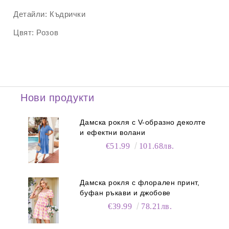
Детайли:
Къдрички
Цвят:
Розов
Нови продукти
Дамска рокля с V-образно деколте
и ефектни волани
€51.99
101.68лв.
Дамска рокля с флорален принт,
буфан ръкави и джобове
€39.99
78.21лв.