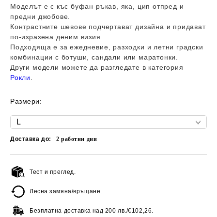
Моделът е с къс буфан ръкав, яка, цип отпред и
предни джобове.
Контрастните шевове подчертават дизайна и придават
по-изразена деним визия.
Подходяща е за ежедневие, разходки и летни градски
комбинации с ботуши, сандали или маратонки.
Други модели можете да разгледате в категория
Рокли
.
Размери:
Доставка до:
2
работни дни
Тест и преглед.
Добави в желани
Лесна замяна/връщане.
Безплатна доставка над
200 лв./€102,26.