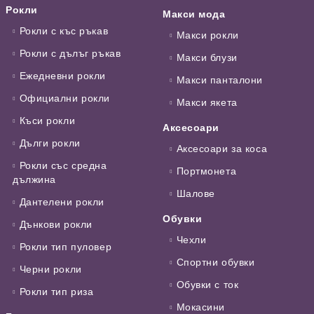
Рокли
Макси мода
Рокли с къс ръкав
Макси рокли
Рокли с дълъг ръкав
Макси блузи
Ежедневни рокли
Макси панталони
Официални рокли
Макси якета
Къси рокли
Аксесоари
Дълги рокли
Аксесоари за коса
Рокли със средна
Портмонета
дължина
Шалове
Дантелени рокли
Обувки
Дънкови рокли
Чехли
Рокли тип пуловер
Спортни обувки
Черни рокли
Обувки с ток
Рокли тип риза
Мокасини