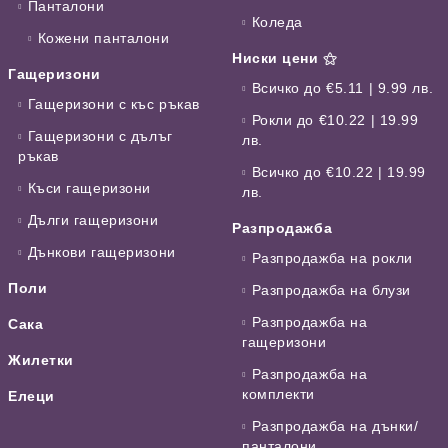
Панталони
Коледа
Кожени панталони
Ниски цени ⚝
Гащеризони
Всичко до €5.11 | 9.99 лв.
Гащеризони с къс ръкав
Рокли до €10.22 | 19.99
Гащеризони с дълъг
лв.
ръкав
Всичко до €10.22 | 19.99
Къси гащеризони
лв.
Дълги гащеризони
Разпродажба
Дънкови гащеризони
Разпродажба на рокли
Поли
Разпродажба на блузи
Разпродажба на
Сака
гащеризони
Жилетки
Разпродажба на
комплекти
Елеци
Разпродажба на дънки/
панталони