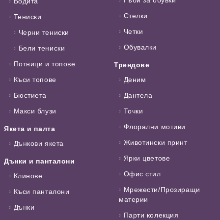
Бодита
Стелки
Тениски
Четки
Черни тениски
Обувалки
Бели тениски
Потници и топове
Трендове
Къси топове
Деним
Бюстиета
Дантела
Макси блузи
Точки
Флорални мотиви
Якета и палта
Животински принт
Дънкови якета
Ярки цветове
Дънки и панталони
Офис стил
Клинове
Мрежести/Прозиращи
Къси панталони
материи
Дънки
Парти колекция