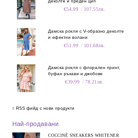
деколте и преден цип
€54.99
107.55лв.
Дамска рокля с V-образно деколте
и ефектни волани
€51.99
101.68лв.
Дамска рокля с флорален принт,
буфан ръкави и джобове
€39.99
78.21лв.
RSS фийд с нови продукти
Най-продавани
COCCINÈ SNEAKERS WHITENER