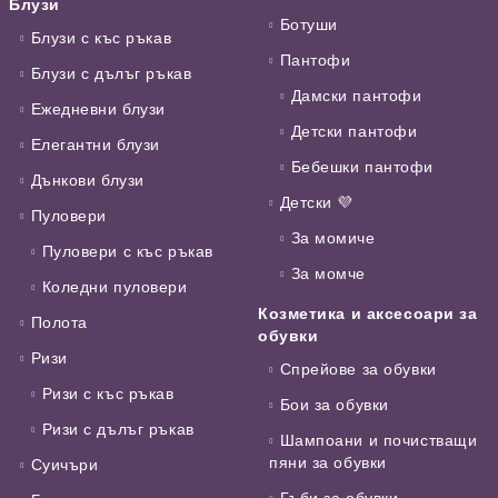
Блузи
Ботуши
Блузи с къс ръкав
Пантофи
Блузи с дълъг ръкав
Дамски пантофи
Ежедневни блузи
Детски пантофи
Елегантни блузи
Бебешки пантофи
Дънкови блузи
Детски 💜
Пуловери
За момиче
Пуловери с къс ръкав
За момче
Коледни пуловери
Козметика и аксесоари за
Полота
обувки
Ризи
Спрейове за обувки
Ризи с къс ръкав
Бои за обувки
Ризи с дълъг ръкав
Шампоани и почистващи
пяни за обувки
Суичъри
Гъби за обувки