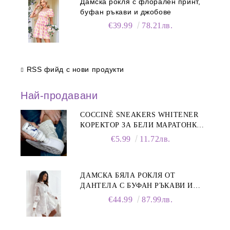
Дамска рокля с флорален принт,
буфан ръкави и джобове
€39.99
78.21лв.
RSS фийд с нови продукти
Най-продавани
COCCINÈ SNEAKERS WHITENER
КОРЕКТОР ЗА БЕЛИ МАРАТОНКИ,
75 ML
€5.99
11.72лв.
ДАМСКА БЯЛА РОКЛЯ ОТ
ДАНТЕЛА С БУФАН РЪКАВИ И
ЯКА
€44.99
87.99лв.