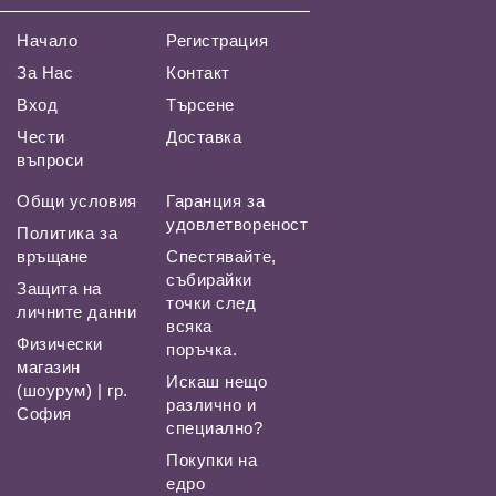
Начало
Регистрация
За Нас
Контакт
Вход
Търсене
Чести
Доставка
въпроси
Общи условия
Гаранция за
удовлетвореност
Политика за
връщане
Спестявайте,
събирайки
Защита на
точки след
личните данни
всяка
Физически
поръчка.
магазин
Искаш нещо
(шоурум) | гр.
различно и
София
специално?
Покупки на
едро