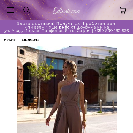
Начало
Гащеризони