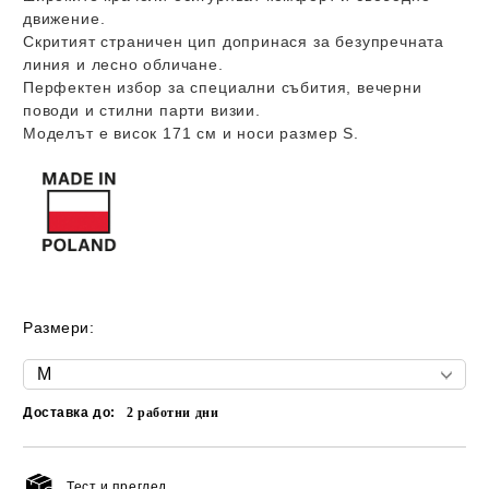
движение.
Скритият страничен цип допринася за безупречната
линия и лесно обличане.
Перфектен избор за специални събития, вечерни
поводи и стилни парти визии.
Моделът е висок 171 см и носи размер S.
Размери:
Доставка до:
2
работни дни
Тест и преглед.
Добави в желани