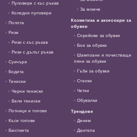
Пуловери с къс ръкав
За момче
Коледни пуловери
Козметика и аксесоари за
Полота
обувки
Ризи
Спрейове за обувки
Ризи с къс ръкав
Бои за обувки
Ризи с дълъг ръкав
Шампоани и почистващи
пяни за обувки
Суичъри
Гъби за обувки
Бодита
Стелки
Тениски
Четки
Черни тениски
Обувалки
Бели тениски
Потници и топове
Трендове
Къси топове
Деним
Бюстиета
Дантела