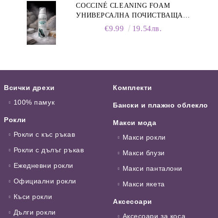
COCCINÉ CLEANING FOAM
УНИВЕРСАЛНА ПОЧИСТВАЩА
ПЯНА ЗА ОБУВКИ, 150 МЛ
€9.99
19.54лв.
Всички дрехи
Комплекти
100% памук
Бански и плажно облекло
Рокли
Макси мода
Рокли с къс ръкав
Макси рокли
Рокли с дълъг ръкав
Макси блузи
Ежедневни рокли
Макси панталони
Официални рокли
Макси якета
Къси рокли
Аксесоари
Дълги рокли
Аксесоари за коса