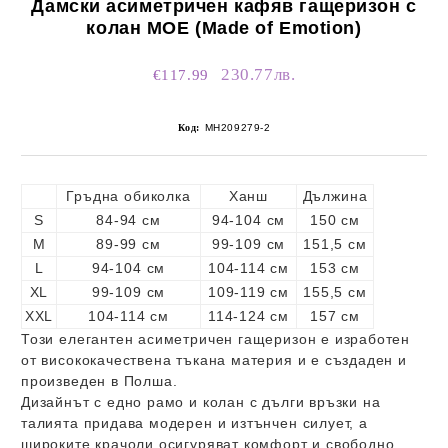
Дамски асиметричен кафяв гащеризон с
колан MOE (Made of Emotion)
230.77лв.
€117.99
Код:
MH209279-2
Гръдна обиколка
Ханш
Дължина
S
84-94 см
94-104 см
150 см
M
89-99 см
99-109 см
151,5 см
L
94-104 см
104-114 см
153 см
XL
99-109 см
109-119 см
155,5 см
XXL
104-114 см
114-124 см
157 см
Този елегантен асиметричен гащеризон е изработен
от висококачествена тъкана материя и е създаден и
произведен в Полша.
Дизайнът с едно рамо и колан с дълги връзки на
талията придава модерен и изтънчен силует, а
широките крачоли осигуряват комфорт и свободно