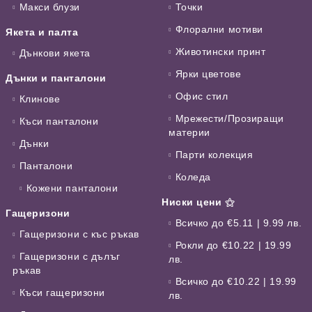
Макси блузи
Точки
Флорални мотиви
Якета и палта
Животински принт
Дънкови якета
Ярки цветове
Дънки и панталони
Офис стил
Клинове
Мрежести/Прозиращи
Къси панталони
материи
Дънки
Парти колекция
Панталони
Коледа
Кожени панталони
Ниски цени ⚝
Гащеризони
Всичко до €5.11 | 9.99 лв.
Гащеризони с къс ръкав
Рокли до €10.22 | 19.99
Гащеризони с дълъг
лв.
ръкав
Всичко до €10.22 | 19.99
Къси гащеризони
лв.