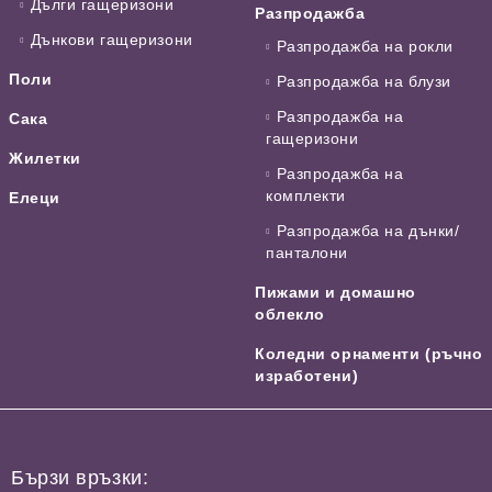
Дълги гащеризони
Разпродажба
Дънкови гащеризони
Разпродажба на рокли
Поли
Разпродажба на блузи
Разпродажба на
Сака
гащеризони
Жилетки
Разпродажба на
комплекти
Елеци
Разпродажба на дънки/
панталони
Пижами и домашно
облекло
Коледни орнаменти (ръчно
изработени)
Бързи връзки: