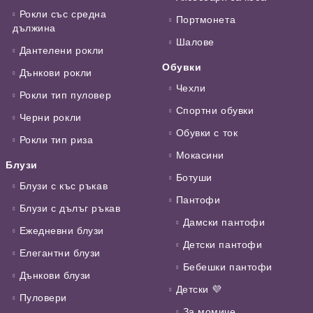
Рокли със средна
Портмонета
дължина
Шалове
Дантелени рокли
Обувки
Дънкови рокли
Чехли
Рокли тип пуловер
Спортни обувки
Черни рокли
Обувки с ток
Рокли тип риза
Мокасини
Блузи
Ботуши
Блузи с къс ръкав
Пантофи
Блузи с дълъг ръкав
Дамски пантофи
Ежедневни блузи
Детски пантофи
Елегантни блузи
Бебешки пантофи
Дънкови блузи
Детски 💜
Пуловери
За момиче