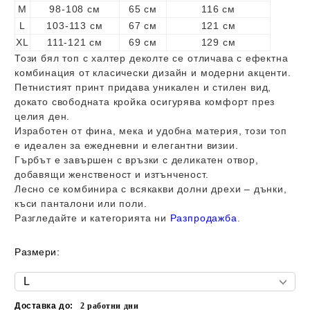
M
98-108 см
65 см
116 см
L
103-113 см
67 см
121 см
XL
111-121 см
69 см
129 см
Този бял топ с халтер деколте се отличава с ефектна
комбинация от класически дизайн и модерни акценти.
Петнистият принт придава уникален и стилен вид,
докато свободната кройка осигурява комфорт през
целия ден.
Изработен от фина, мека и удобна материя, този топ
е идеален за ежедневни и елегантни визии.
Гърбът е завършен с връзки с деликатен отвор,
добавящи женственост и изтънченост.
Лесно се комбинира с всякакви долни дрехи – дънки,
къси панталони или поли.
Разгледайте и категорията ни
Разпродажба
.
Размери:
Доставка до:
2
работни дни