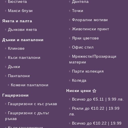
Бюстиета
Дантела
Макси блузи
Точки
Флорални мотиви
Якета и палта
Животински принт
Дънкови якета
Ярки цветове
Дънки и панталони
Офис стил
Клинове
Мрежести/Прозиращи
Къси панталони
материи
Дънки
Парти колекция
Панталони
Коледа
Кожени панталони
Ниски цени ⚝
Гащеризони
Всичко до €5.11 | 9.99 лв.
Гащеризони с къс ръкав
Рокли до €10.22 | 19.99
Гащеризони с дълъг
лв.
ръкав
Всичко до €10.22 | 19.99
Къси гащеризони