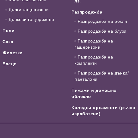
лв.
Дълги гащеризони
Разпродажба
Дънкови гащеризони
Разпродажба на рокли
Поли
Разпродажба на блузи
Разпродажба на
Сака
гащеризони
Жилетки
Разпродажба на
комплекти
Елеци
Разпродажба на дънки/
панталони
Пижами и домашно
облекло
Коледни орнаменти (ръчно
изработени)