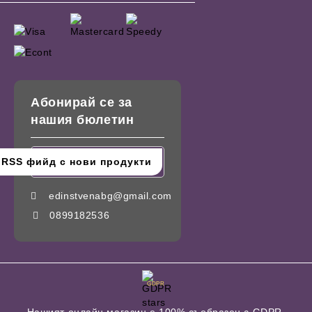
Абонирай се за
нашия бюлетин
edinstvenabg@gmail.com
0899182536
GDPR
Нашият онлайн магазин е 100% съобразен с GDPR.