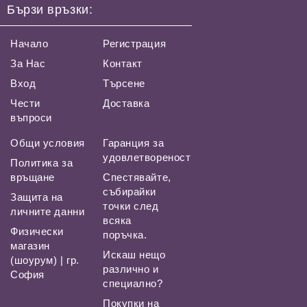
Бързи връзки:
Начало
Регистрация
За Нас
Контакт
Вход
Търсене
Чести
Доставка
въпроси
Общи условия
Гаранция за
удовлетвореност
Политика за
връщане
Спестявайте,
събирайки
Защита на
точки след
личните данни
всяка
Физически
поръчка.
магазин
Искаш нещо
(шоурум) | гр.
различно и
София
специално?
Покупки на