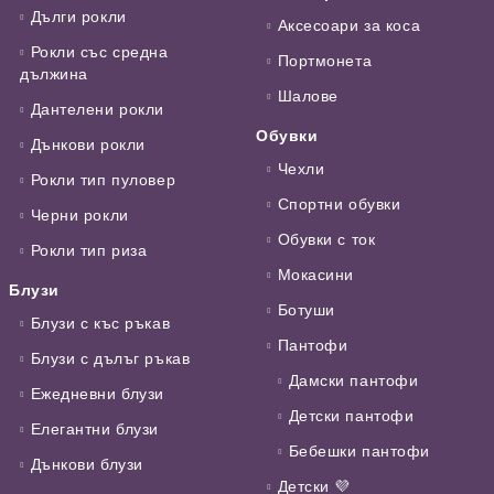
Дълги рокли
Аксесоари за коса
Рокли със средна
Портмонета
дължина
Шалове
Дантелени рокли
Обувки
Дънкови рокли
Чехли
Рокли тип пуловер
Спортни обувки
Черни рокли
Обувки с ток
Рокли тип риза
Мокасини
Блузи
Ботуши
Блузи с къс ръкав
Пантофи
Блузи с дълъг ръкав
Дамски пантофи
Ежедневни блузи
Детски пантофи
Елегантни блузи
Бебешки пантофи
Дънкови блузи
Детски 💜