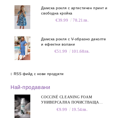
Дамска рокля с артистичен принт и
свободна кройка
€39.99
78.21лв.
Дамска рокля с V-образно деколте
и ефектни волани
€51.99
101.68лв.
RSS фийд с нови продукти
Най-продавани
COCCINÉ CLEANING FOAM
УНИВЕРСАЛНА ПОЧИСТВАЩА
ПЯНА ЗА ОБУВКИ, 150 МЛ
€9.99
19.54лв.