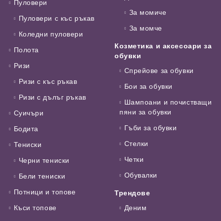
Пуловери
За момиче
Пуловери с къс ръкав
За момче
Коледни пуловери
Козметика и аксесоари за
Полота
обувки
Ризи
Спрейове за обувки
Ризи с къс ръкав
Бои за обувки
Ризи с дълъг ръкав
Шампоани и почистващи
пяни за обувки
Суичъри
Гъби за обувки
Бодита
Стелки
Тениски
Четки
Черни тениски
Обувалки
Бели тениски
Потници и топове
Трендове
Къси топове
Деним