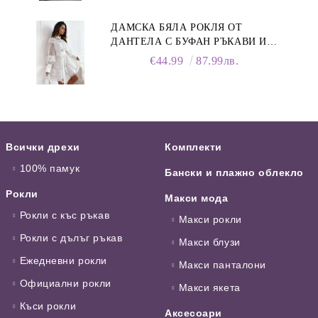
ДАМСКА БЯЛА РОКЛЯ ОТ
ДАНТЕЛА С БУФАН РЪКАВИ И
ЯКА
€44.99
87.99лв.
Всички дрехи
Комплекти
100% памук
Бански и плажно облекло
Рокли
Макси мода
Рокли с къс ръкав
Макси рокли
Рокли с дълъг ръкав
Макси блузи
Ежедневни рокли
Макси панталони
Официални рокли
Макси якета
Къси рокли
Аксесоари