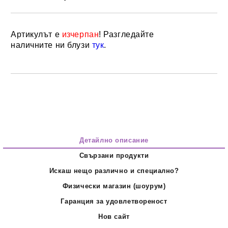
Артикулът е
изчерпан
! Разгледайте
Добави в желани
наличните ни блузи
тук
.
Детайлно описание
Свързани продукти
Искаш нещо различно и специално?
Физически магазин (шоурум)
Гаранция за удовлетвореност
Нов сайт