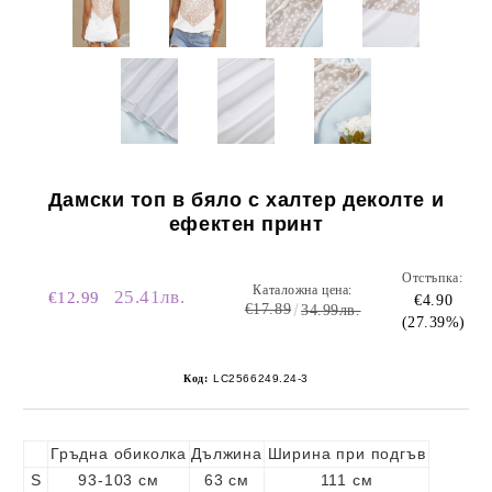
Дамски топ в бяло с халтер деколте и
ефектен принт
Отстъпка:
Каталожна цена:
25.41лв.
€12.99
€4.90
€17.89
34.99лв.
(27.39%)
Код:
LC2566249.24-3
Гръдна обиколка
Дължина
Ширина при подгъв
S
93-103 см
63 см
111 см