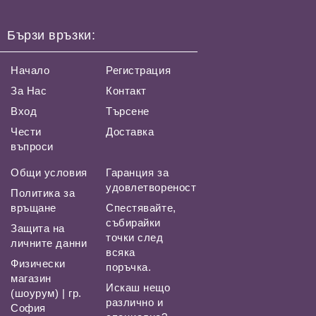
Бързи връзки:
Начало
Регистрация
За Нас
Контакт
Вход
Търсене
Чести
Доставка
въпроси
Общи условия
Гаранция за
удовлетвореност
Политика за
връщане
Спестявайте,
събирайки
Защита на
точки след
личните данни
всяка
Физически
поръчка.
магазин
Искаш нещо
(шоурум) | гр.
различно и
София