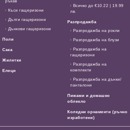
ръкав
Всичко до €10.22 | 19.99
Къси гащеризони
лв.
Дълги гащеризони
Разпродажба
Дънкови гащеризони
Разпродажба на рокли
Поли
Разпродажба на блузи
Разпродажба на
Сака
гащеризони
Жилетки
Разпродажба на
комплекти
Елеци
Разпродажба на дънки/
панталони
Пижами и домашно
облекло
Коледни орнаменти (ръчно
изработени)