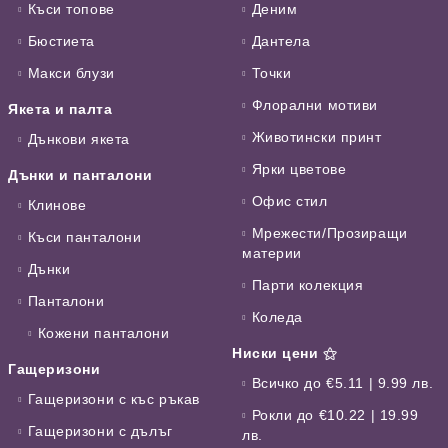
Къси топове
Деним
Бюстиета
Дантела
Макси блузи
Точки
Флорални мотиви
Якета и палта
Животински принт
Дънкови якета
Ярки цветове
Дънки и панталони
Офис стил
Клинове
Мрежести/Прозиращи
Къси панталони
материи
Дънки
Парти колекция
Панталони
Коледа
Кожени панталони
Ниски цени ⚝
Гащеризони
Всичко до €5.11 | 9.99 лв.
Гащеризони с къс ръкав
Рокли до €10.22 | 19.99
Гащеризони с дълъг
лв.