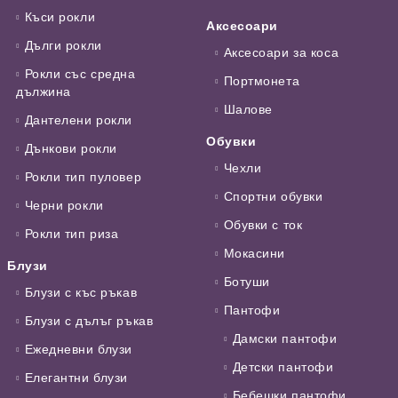
Къси рокли
Аксесоари
Дълги рокли
Аксесоари за коса
Рокли със средна
Портмонета
дължина
Шалове
Дантелени рокли
Обувки
Дънкови рокли
Чехли
Рокли тип пуловер
Спортни обувки
Черни рокли
Обувки с ток
Рокли тип риза
Мокасини
Блузи
Ботуши
Блузи с къс ръкав
Пантофи
Блузи с дълъг ръкав
Дамски пантофи
Ежедневни блузи
Детски пантофи
Елегантни блузи
Бебешки пантофи