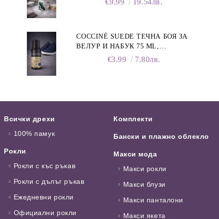
€9.99
19.54лв.
COCCINÈ SUEDE ТЕЧНА БОЯ ЗА
ВЕЛУР И НАБУК 75 ML,
ТЪМНОСИНЯ
€3.99
7.80лв.
Всички дрехи
Комплекти
100% памук
Бански и плажно облекло
Рокли
Макси мода
Рокли с къс ръкав
Макси рокли
Рокли с дълъг ръкав
Макси блузи
Ежедневни рокли
Макси панталони
Официални рокли
Макси якета