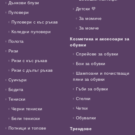
Дънкови блузи
Детски 💜
Пуловери
За момиче
Пуловери с къс ръкав
За момче
Коледни пуловери
Козметика и аксесоари за
Полота
обувки
Ризи
Спрейове за обувки
Ризи с къс ръкав
Бои за обувки
Ризи с дълъг ръкав
Шампоани и почистващи
пяни за обувки
Суичъри
Гъби за обувки
Бодита
Стелки
Тениски
Четки
Черни тениски
Обувалки
Бели тениски
Потници и топове
Трендове