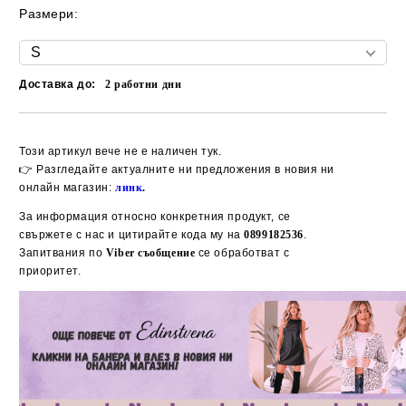
Размери:
Доставка до:
2
работни дни
Добави в желани
Този артикул вече не е наличен тук.
👉 Разгледайте актуалните ни предложения в новия ни
онлайн магазин:
линк
.
За информация относно конкретния продукт, се
свържете с нас и цитирайте кода му на
0899182536
.
Запитвания по
Viber съобщение
се обработват с
приоритет.