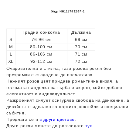
Код:
NH11179329P-1
Гръдна обиколка
Дължина
S
76-96 см
69 см
M
80-100 см
70 см
L
86-106 см
71 см
XL
92-112 см
72 см
Очарователна и стилна, тази розова рокля без
презрамки е създадена да впечатлява.
Нежният розов цвят придава романтична визия, а
голямата панделка на гърба е акцент, който добавя
елегантност и индивидуалност.
Разкроеният силует осигурява свобода на движение, а
дизайнът е идеален за партита, коктейли и специални
събития.
Предлага се и
в други цветове
.
Други рокли можете да разгледате
тук
.