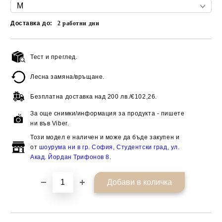
Доставка до:
2
работни дни
Тест и преглед.
Добави в желани
Лесна замяна/връщане.
Безплатна доставка над
200 лв./€102,26.
За още снимки/информация за продукта - пишете
ни във Viber.
Този модел е наличен и може да бъде закупен и
от
шоурума ни в гр. София, Студентски град, ул.
Акад. Йордан Трифонов 8
.