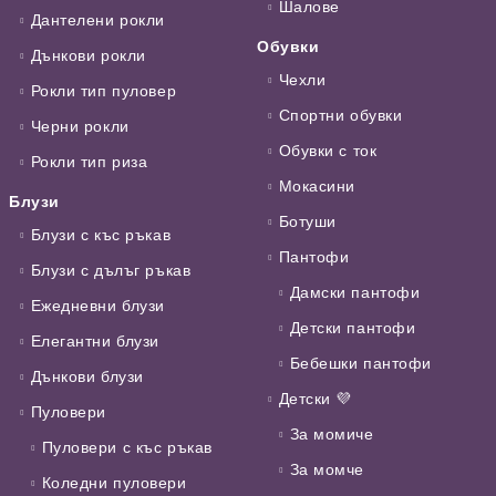
Шалове
Дантелени рокли
Обувки
Дънкови рокли
Чехли
Рокли тип пуловер
Спортни обувки
Черни рокли
Обувки с ток
Рокли тип риза
Мокасини
Блузи
Ботуши
Блузи с къс ръкав
Пантофи
Блузи с дълъг ръкав
Дамски пантофи
Ежедневни блузи
Детски пантофи
Елегантни блузи
Бебешки пантофи
Дънкови блузи
Детски 💜
Пуловери
За момиче
Пуловери с къс ръкав
За момче
Коледни пуловери