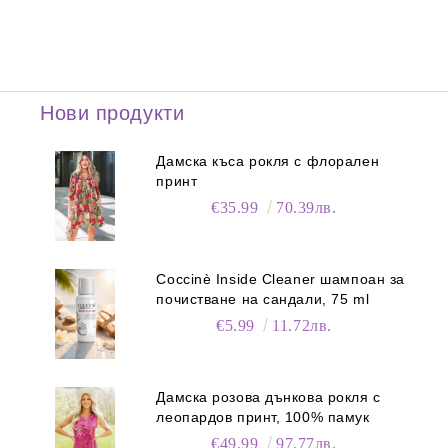
Нови продукти
Дамска къса рокля с флорален
принт
€35.99
70.39лв.
Coccinè Inside Cleaner шампоан за
почистване на сандали, 75 ml
€5.99
11.72лв.
Дамска розова дънкова рокля с
леопардов принт, 100% памук
€49.99
97.77лв.