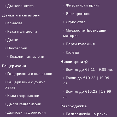
Животински принт
Дънкови якета
Ярки цветове
Дънки и панталони
Офис стил
Клинове
Мрежести/Прозиращи
Къси панталони
материи
Дънки
Парти колекция
Панталони
Коледа
Кожени панталони
Ниски цени ⚝
Гащеризони
Всичко до €5.11 | 9.99 лв.
Гащеризони с къс ръкав
Рокли до €10.22 | 19.99
Гащеризони с дълъг
лв.
ръкав
Всичко до €10.22 | 19.99
Къси гащеризони
лв.
Дълги гащеризони
Разпродажба
Дънкови гащеризони
Разпродажба на рокли