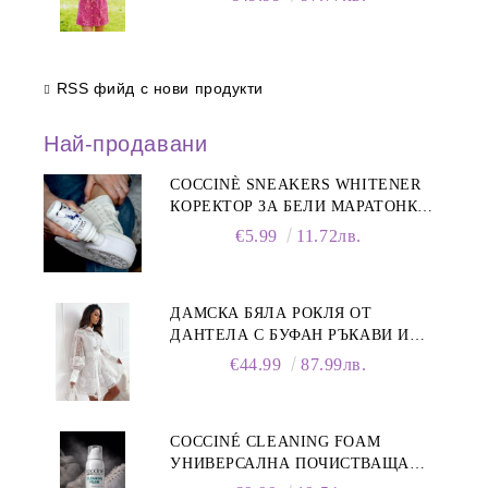
RSS фийд с нови продукти
Най-продавани
COCCINÈ SNEAKERS WHITENER
КОРЕКТОР ЗА БЕЛИ МАРАТОНКИ,
75 ML
€5.99
11.72лв.
ДАМСКА БЯЛА РОКЛЯ ОТ
ДАНТЕЛА С БУФАН РЪКАВИ И
ЯКА
€44.99
87.99лв.
COCCINÉ CLEANING FOAM
УНИВЕРСАЛНА ПОЧИСТВАЩА
ПЯНА ЗА ОБУВКИ, 150 МЛ