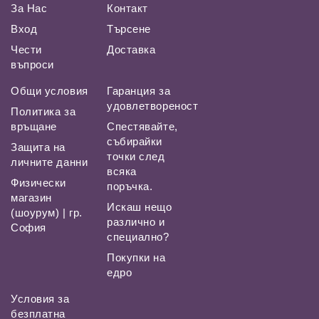
За Нас
Контакт
Вход
Търсене
Чести
Доставка
въпроси
Общи условия
Гаранция за
удовлетвореност
Политика за
връщане
Спестявайте,
събирайки
Защита на
точки след
личните данни
всяка
Физически
поръчка.
магазин
Искаш нещо
(шоурум) | гр.
различно и
София
специално?
Покупки на
едро
Условия за
безплатна