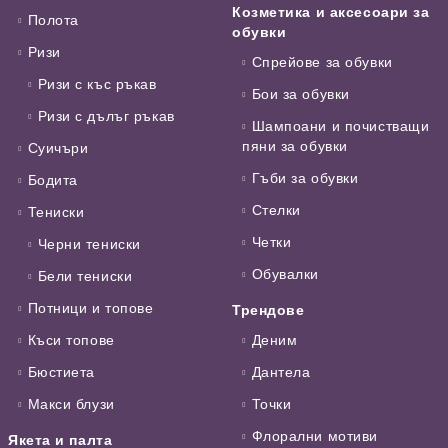
Козметика и аксесоари за
Полота
обувки
Ризи
Спрейове за обувки
Ризи с къс ръкав
Бои за обувки
Ризи с дълъг ръкав
Шампоани и почистващи
пяни за обувки
Суичъри
Гъби за обувки
Бодита
Стелки
Тениски
Четки
Черни тениски
Обувалки
Бели тениски
Потници и топове
Трендове
Къси топове
Деним
Бюстиета
Дантела
Макси блузи
Точки
Флорални мотиви
Якета и палта