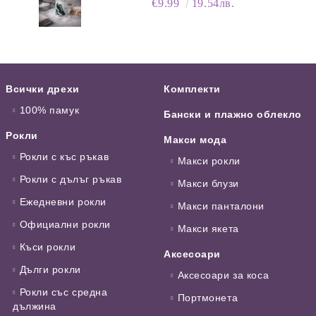
€9.99
19.54лв.
Всички дрехи
Комплекти
100% памук
Бански и плажно облекло
Рокли
Макси мода
Рокли с къс ръкав
Макси рокли
Рокли с дълъг ръкав
Макси блузи
Ежедневни рокли
Макси панталони
Официални рокли
Макси якета
Къси рокли
Аксесоари
Дълги рокли
Аксесоари за коса
Рокли със средна
Портмонета
дължина