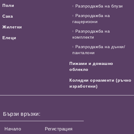
Поли
Разпродажба на блузи
Разпродажба на
Сака
гащеризони
Жилетки
Разпродажба на
комплекти
Елеци
Разпродажба на дънки/
панталони
Пижами и домашно
облекло
Коледни орнаменти (ръчно
изработени)
Бързи връзки:
Начало
Регистрация