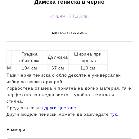
Дамска тениска в черно
33.23лв.
€16.99
Код:
LC2526272.24-1
Гръдна
Ширина при
Дължина
обиколка
подгъв
M
104 см
67 см
110 см
Тази черна тениска с обло деколте е универсален
избор за всеки гардероб.
Изработена от мека и приятна на допир материя, тя е
перфектна за ежедневието – удобна, семпла и
стилна.
Предлага се и
в други цветове
.
Други модели тениски можете да разгледате
тук
.
Размери: