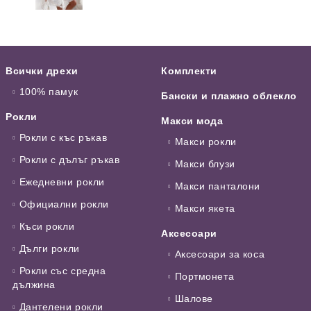
Всички дрехи
Комплекти
100% памук
Бански и плажно облекло
Рокли
Макси мода
Рокли с къс ръкав
Макси рокли
Рокли с дълъг ръкав
Макси блузи
Ежедневни рокли
Макси панталони
Официални рокли
Макси якета
Къси рокли
Аксесоари
Дълги рокли
Аксесоари за коса
Рокли със средна
Портмонета
дължина
Шалове
Дантелени рокли