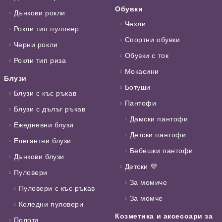
Обувки
Дънкови рокли
Чехли
Рокли тип пуловер
Спортни обувки
Черни рокли
Обувки с ток
Рокли тип риза
Мокасини
Блузи
Ботуши
Блузи с къс ръкав
Пантофи
Блузи с дълъг ръкав
Дамски пантофи
Ежедневни блузи
Детски пантофи
Елегантни блузи
Бебешки пантофи
Дънкови блузи
Детски 💜
Пуловери
За момиче
Пуловери с къс ръкав
За момче
Коледни пуловери
Козметика и аксесоари за
Полота