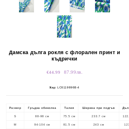
Дамска дълга рокля с флорален принт и
къдрички
87.99лв.
€44.99
Код:
LC6119896B-4
Размер
Гръдна обиколка
Талия
Ширина при подгъв
Дъл
S
88-98 см
75.5 см
233.7 см
122
M
94-104 см
81.5 см
243 см
12