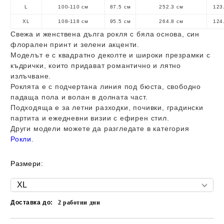
L
100-110 см
87.5 см
252.3 см
123
XL
108-118 см
95.5 см
264.8 см
124
Свежа и женствена дълга рокля с бяла основа, син
флорален принт и зелени акценти.
Моделът е с квадратно деколте и широки презрамки с
къдрички, които придават романтично и лятно
излъчване.
Роклята е с подчертана линия под бюста, свободно
падаща пола и волан в долната част.
Подходяща е за летни разходки, почивки, градински
партита и ежедневни визии с ефирен стил.
Други модели можете да разгледате в категория
Рокли
.
Размери:
Доставка до:
2
работни дни