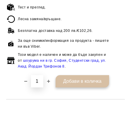
Тест и преглед.
Добави в желани
Лесна замяна/връщане.
Безплатна доставка над
200 лв./€102,26.
За още снимки/информация за продукта - пишете
ни във Viber.
Този модел е наличен и може да бъде закупен и
от
шоурума ни в гр. София, Студентски град, ул.
Акад. Йордан Трифонов 8
.