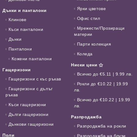
Ярки цветове
Дънки и панталони
Офис стил
Клинове
Мрежести/Прозиращи
Къси панталони
материи
Дънки
Парти колекция
Панталони
Коледа
Кожени панталони
Ниски цени ⚝
Гащеризони
Всичко до €5.11 | 9.99 лв.
Гащеризони с къс ръкав
Рокли до €10.22 | 19.99
Гащеризони с дълъг
лв.
ръкав
Всичко до €10.22 | 19.99
Къси гащеризони
лв.
Дълги гащеризони
Разпродажба
Дънкови гащеризони
Разпродажба на рокли
Поли
Разпродажба на блузи