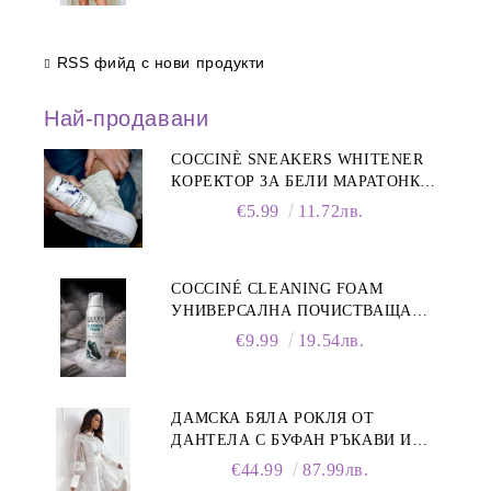
RSS фийд с нови продукти
Най-продавани
COCCINÈ SNEAKERS WHITENER
КОРЕКТОР ЗА БЕЛИ МАРАТОНКИ,
75 ML
€5.99
11.72лв.
COCCINÉ CLEANING FOAM
УНИВЕРСАЛНА ПОЧИСТВАЩА
ПЯНА ЗА ОБУВКИ, 150 МЛ
€9.99
19.54лв.
ДАМСКА БЯЛА РОКЛЯ ОТ
ДАНТЕЛА С БУФАН РЪКАВИ И
ЯКА
€44.99
87.99лв.