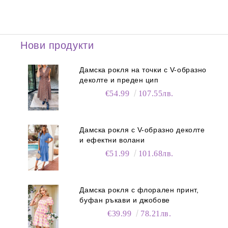
Нови продукти
Дамска рокля на точки с V-образно
деколте и преден цип
€54.99
107.55лв.
Дамска рокля с V-образно деколте
и ефектни волани
€51.99
101.68лв.
Дамска рокля с флорален принт,
буфан ръкави и джобове
€39.99
78.21лв.