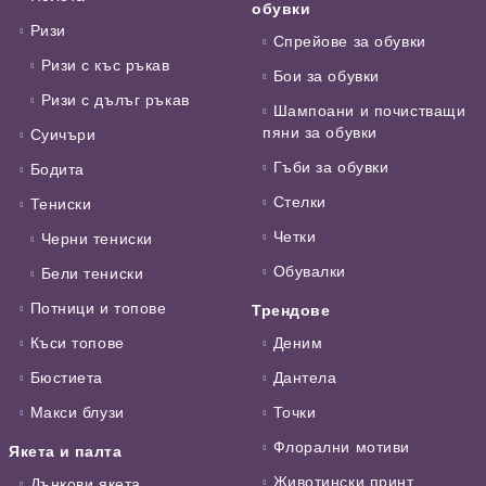
обувки
Ризи
Спрейове за обувки
Ризи с къс ръкав
Бои за обувки
Ризи с дълъг ръкав
Шампоани и почистващи
пяни за обувки
Суичъри
Гъби за обувки
Бодита
Стелки
Тениски
Четки
Черни тениски
Обувалки
Бели тениски
Потници и топове
Трендове
Къси топове
Деним
Бюстиета
Дантела
Макси блузи
Точки
Флорални мотиви
Якета и палта
Животински принт
Дънкови якета