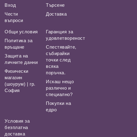
Вход
Търсене
Чести
Доставка
въпроси
Общи условия
Гаранция за
удовлетвореност
Политика за
връщане
Спестявайте,
събирайки
Защита на
точки след
личните данни
всяка
Физически
поръчка.
магазин
Искаш нещо
(шоурум) | гр.
различно и
София
специално?
Покупки на
едро
Условия за
безплатна
доставка