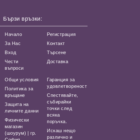
Бързи връзки:
Начало
Регистрация
За Нас
Контакт
Вход
Търсене
Чести
Доставка
въпроси
Общи условия
Гаранция за
удовлетвореност
Политика за
връщане
Спестявайте,
събирайки
Защита на
точки след
личните данни
всяка
Физически
поръчка.
магазин
Искаш нещо
(шоурум) | гр.
различно и
София