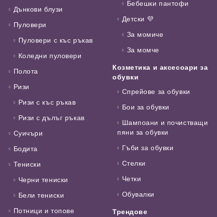
Бебешки пантофи
Дънкови блузи
Детски 💜
Пуловери
За момиче
Пуловери с къс ръкав
За момче
Коледни пуловери
Козметика и аксесоари за
Полота
обувки
Ризи
Спрейове за обувки
Ризи с къс ръкав
Бои за обувки
Ризи с дълъг ръкав
Шампоани и почистващи
пяни за обувки
Суичъри
Гъби за обувки
Бодита
Стелки
Тениски
Четки
Черни тениски
Обувалки
Бели тениски
Потници и топове
Трендове