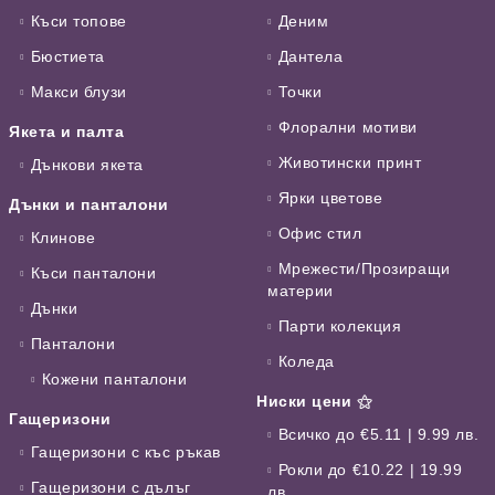
Къси топове
Деним
Бюстиета
Дантела
Макси блузи
Точки
Флорални мотиви
Якета и палта
Животински принт
Дънкови якета
Ярки цветове
Дънки и панталони
Офис стил
Клинове
Мрежести/Прозиращи
Къси панталони
материи
Дънки
Парти колекция
Панталони
Коледа
Кожени панталони
Ниски цени ⚝
Гащеризони
Всичко до €5.11 | 9.99 лв.
Гащеризони с къс ръкав
Рокли до €10.22 | 19.99
Гащеризони с дълъг
лв.