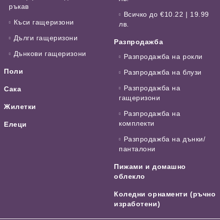
ръкав
Всичко до €10.22 | 19.99
Къси гащеризони
лв.
Дълги гащеризони
Разпродажба
Дънкови гащеризони
Разпродажба на рокли
Поли
Разпродажба на блузи
Разпродажба на
Сака
гащеризони
Жилетки
Разпродажба на
комплекти
Елеци
Разпродажба на дънки/
панталони
Пижами и домашно
облекло
Коледни орнаменти (ръчно
изработени)