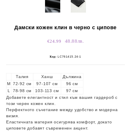
Дамски кожен клин в черно с ципове
48.88лв.
€24.99
Код:
LC761415.24-1
Талия
Ханш
Дължина
M
72-92 см
97-107 см
96 см
L
78-98 см
103-113 см
97 см
Добавете елегантност и стил към вашия гардероб с
този черен кожен клин.
Перфектното съчетание между удобство и модерна
визия.
Еластичната материя осигурява комфорт, докато
циповете добавят съвременен акцент.