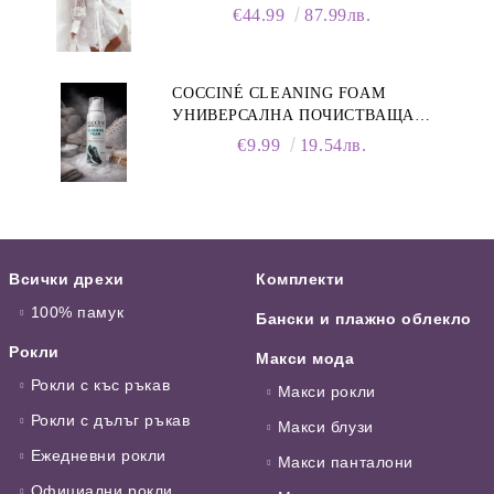
ЯКА
€44.99
87.99лв.
COCCINÉ CLEANING FOAM
УНИВЕРСАЛНА ПОЧИСТВАЩА
ПЯНА ЗА ОБУВКИ, 150 МЛ
€9.99
19.54лв.
Всички дрехи
Комплекти
100% памук
Бански и плажно облекло
Рокли
Макси мода
Рокли с къс ръкав
Макси рокли
Рокли с дълъг ръкав
Макси блузи
Ежедневни рокли
Макси панталони
Официални рокли