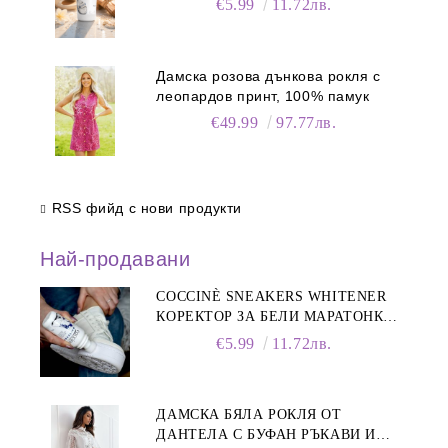
€5.99
11.72лв.
Дамска розова дънкова рокля с
леопардов принт, 100% памук
€49.99
97.77лв.
RSS фийд с нови продукти
Най-продавани
COCCINÈ SNEAKERS WHITENER
КОРЕКТОР ЗА БЕЛИ МАРАТОНКИ,
75 ML
€5.99
11.72лв.
ДАМСКА БЯЛА РОКЛЯ ОТ
ДАНТЕЛА С БУФАН РЪКАВИ И