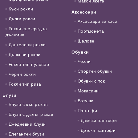
Макси якета
Къси рокли
Аксесоари
Дълги рокли
Аксесоари за коса
Рокли със средна
Портмонета
дължина
Шалове
Дантелени рокли
Обувки
Дънкови рокли
Чехли
Рокли тип пуловер
Спортни обувки
Черни рокли
Обувки с ток
Рокли тип риза
Мокасини
Блузи
Ботуши
Блузи с къс ръкав
Пантофи
Блузи с дълъг ръкав
Дамски пантофи
Ежедневни блузи
Детски пантофи
Елегантни блузи