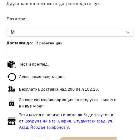
Други клинове можете да разгледате
тук
.
Размери:
Доставка до:
2
работни дни
Тест и преглед.
Добави в желани
Лесна замяна/връщане.
Безплатна доставка над
200 лв./€102,26.
За още снимки/информация за продукта - пишете
ни във Viber.
Този модел е наличен и може да бъде закупен и
от
шоурума ни в гр. София, Студентски град, ул.
Акад. Йордан Трифонов 8
.