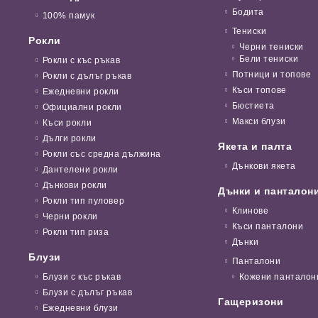
Бодита
100% памук
Тениски
Рокли
Черни тениски
Бели тениски
Рокли с къс ръкав
Потници и топове
Рокли с дълъг ръкав
Къси топове
Ежедневни рокли
Бюстиета
Официални рокли
Макси блузи
Къси рокли
Дълги рокли
Якета и палта
Рокли със средна дължина
Дънкови якета
Дантелени рокли
Дънкови рокли
Дънки и панталон
Рокли тип пуловер
Клинове
Черни рокли
Къси панталони
Рокли тип риза
Дънки
Блузи
Панталони
Блузи с къс ръкав
Кожени панталон
Блузи с дълъг ръкав
Гащеризони
Ежедневни блузи