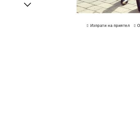
Next
Изпрати на приятел
О