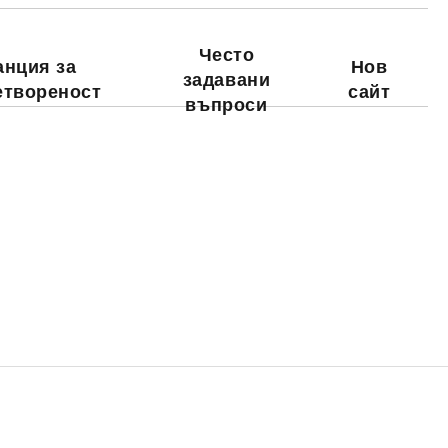
Често
анция за
Нов
задавани
етвореност
сайт
въпроси