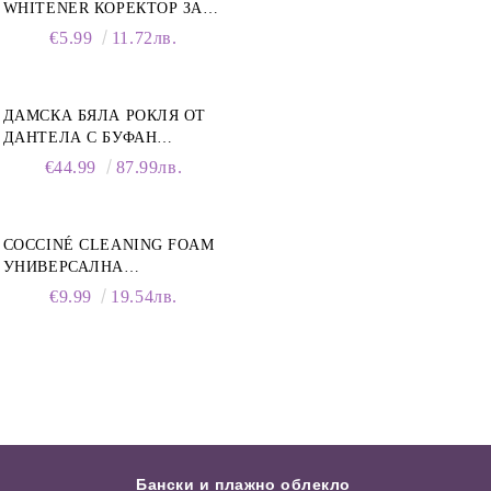
WHITENER КОРЕКТОР ЗА
БЕЛИ МАРАТОНКИ, 75 ML
€5.99
11.72лв.
ДАМСКА БЯЛА РОКЛЯ ОТ
ДАНТЕЛА С БУФАН
РЪКАВИ И ЯКА
€44.99
87.99лв.
COCCINÉ CLEANING FOAM
УНИВЕРСАЛНА
ПОЧИСТВАЩА ПЯНА ЗА
€9.99
19.54лв.
ОБУВКИ, 150 МЛ
Бански и плажно облекло