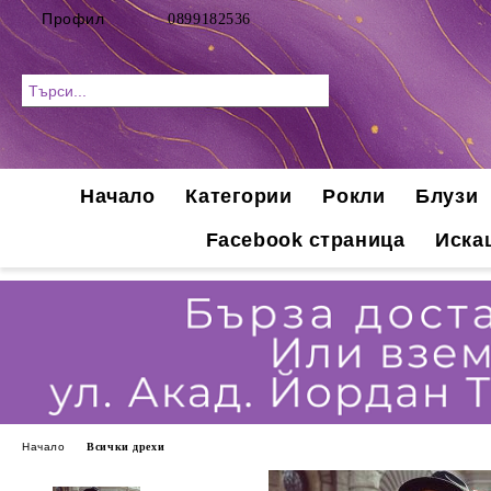
Профил
0899182536
Начало
Категории
Рокли
Блузи
Facebook страница
Иска
Начало
Всички дрехи