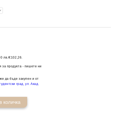
0 лв./€102,26.
Добави в желани
 за продукта - пишете ни
же да бъде закупен и от
удентски град, ул. Акад.