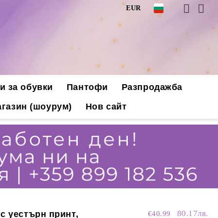
EUR
и за обувки
Пантофи
Разпродажба
газин (шоурум)
Нов сайт
80.17лв.
с уестърн принт,
€40.99