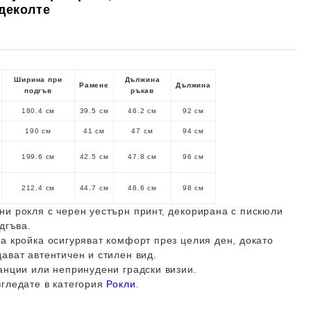
деколте
Ширина при
Дължина
Рамене
Дължина
подгъв
ръкав
180.4 см
39.5 см
46.2 см
92 см
190 см
41 см
47 см
94 см
199.6 см
42.5 см
47.8 см
96 см
212.4 см
44.7 см
48.6 см
98 см
и рокля с черен уестърн принт, декорирана с пискюли
дгъва.
а кройка осигуряват комфорт през целия ден, докато
ават автентичен и стилен вид.
анции или непринудени градски визии.
згледате в категория
Рокли
.