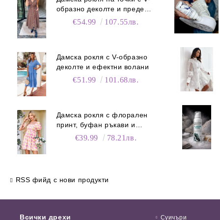
образно деколте и преден
цип
€54.99
107.55лв.
Дамска рокля с V-образно
деколте и ефектни волани
€51.99
101.68лв.
Дамска рокля с флорален
принт, буфан ръкави и
джобове
€39.99
78.21лв.
RSS фийд с нови продукти
Всички дрехи
Суичъри