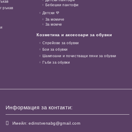
ръкав
Бебешки пантофи
г ръкав
Детски 💜
За момиче
За момче
ни
Козметика и аксесоари за обувки
Спрейове за обувки
Бои за обувки
Шампоани и почистващи пяни за обувки
Гъби за обувки
Информация за контакти:
Имейл:
edinstvenabg@gmail.com