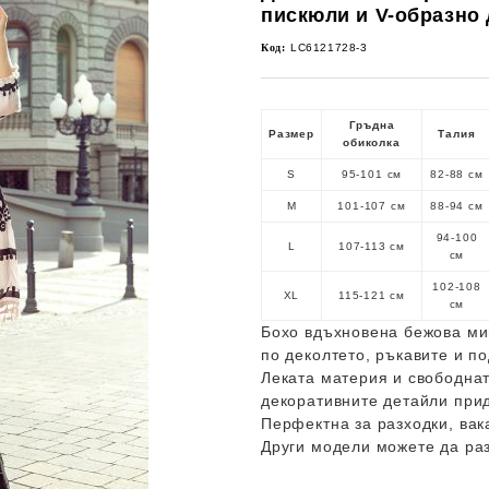
пискюли и V-образно 
Код:
LC6121728-3
Гръдна
Размер
Талия
обиколка
S
95-101 см
82-88 см
M
101-107 см
88-94 см
94-100
L
107-113 см
см
102-108
XL
115-121 см
см
Бохо вдъхновена бежова мин
по деколтето, ръкавите и по
Леката материя и свободнат
декоративните детайли прид
Перфектна за разходки, вак
Други модели можете да ра