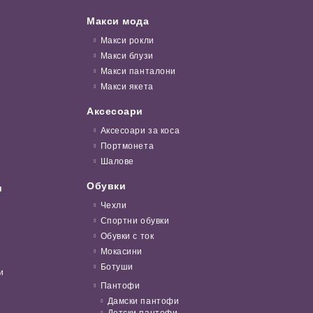
Макси мода
Макси рокли
Макси блузи
Макси панталони
Макси якета
Аксесоари
Аксесоари за коса
Портмонета
Шалове
Обувки
и
Чехли
Спортни обувки
Обувки с ток
Мокасини
Ботуши
и
Пантофи
Дамски пантофи
Детски пантофи