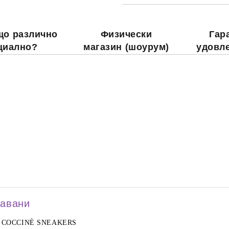
що различно
Физически
Гар
циално?
магазин (шоурум)
удовл
давани
COCCINÈ SNEAKERS