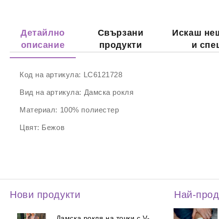
Детайлно
Свързани
Искаш не
описание
продукти
и спе
Код на артикула:
LC6121728
Вид на артикула:
Дамска рокля
Материал:
100% полиестер
Цвят:
Бежов
Нови продукти
Най-про
Дамска рокля на точки с V-