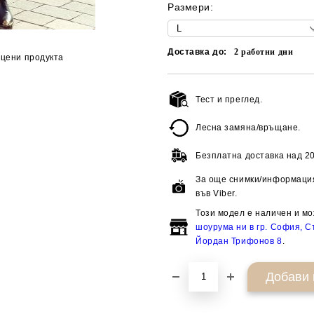
Размери:
Доставка до:
2
работни дни
цени продукта
Тест и преглед.
Лесна замяна/връщане.
Безплатна доставка над
20
За още снимки/информация
във Viber.
Този модел е наличен и мо
шоурума ни в гр. София, Ст
Йордан Трифонов 8
.