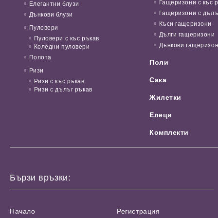
Гащеризони с къс 
Елегантни блузи
Гащеризони с дълъ
Дънкови блузи
Къси гащеризони
Пуловери
Дълги гащеризони
Пуловери с къс ръкав
Дънкови гащеризо
Коледни пуловери
Полота
Поли
Ризи
Сака
Ризи с къс ръкав
Ризи с дълъг ръкав
Жилетки
Елеци
Комплекти
Бързи връзки:
Начало
Регистрация