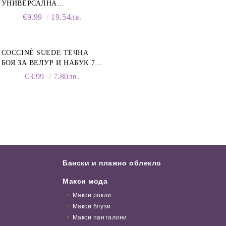
УНИВЕРСАЛНА
ПОЧИСТВАЩА ПЯНА ЗА
€9.99
19.54лв.
ОБУВКИ, 150 МЛ
COCCINÈ SUEDE ТЕЧНА
БОЯ ЗА ВЕЛУР И НАБУК 75
ML, ТЪМНОСИНЯ
€3.99
7.80лв.
Бански и плажно облекло
Макси мода
Макси рокли
Макси блузи
Макси панталони