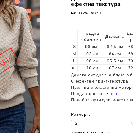
ефектна текстура
Код:
LC25315905-1
Гръдна
Дъ
Дължина
обиколка
р
S
96 см
62,5 см
68
M
102 см
64 см
69
L
108 см
65,5 см
70
XL
116 см
67 см
72
Дамска ежедневна блуза в б
С ефектен принт-текстура.
Приятна и еластична матер
Предлага се и
в черно
.
Подобни артикули можете д
Размери: