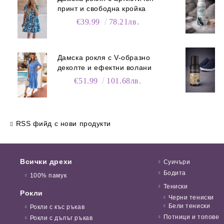
принт и свободна кройка
€39.99
78.21лв.
Дамска рокля с V-образно
деколте и ефектни волани
€51.99
101.68лв.
RSS фийд с нови продукти
Всички дрехи
Суичъри
Бодита
100% памук
Тениски
Рокли
Черни тениски
Бели тениски
Рокли с къс ръкав
Потници и топове
Рокли с дълъг ръкав