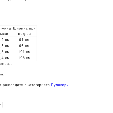
лжина
Ширина при
ъкав
подгъв
,2 см
91 см
,5 см
96 см
,8 см
101 см
,4 см
108 см
ежово.
ия.
а разгледате в категорията
Пуловери
.