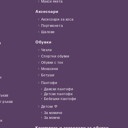
Макси якета
Аксесоари
Аксесоари за коса
Портмонета
Шалове
Обувки
и
Чехли
Спортни обувки
Обувки с ток
Мокасини
Ботуши
и
Пантофи
Дамски пантофи
Детски пантофи
ръкав
Бебешки пантофи
г ръкав
Детски 💜
За момиче
За момче
ни
Козметика и аксесоари за обувки