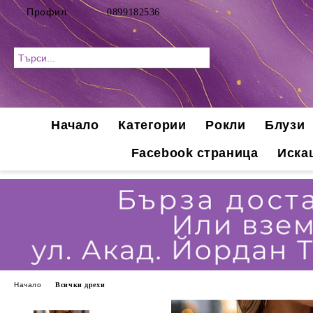
Профил
0899182536
Начало
Категории
Рокли
Блузи
Facebook страница
Иска
Начало
Всички дрехи