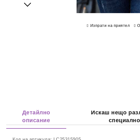
Next
Изпрати на приятел
О
Детайлно
Искаш нещо раз
описание
специалн
Код на артикула:
LC25315905