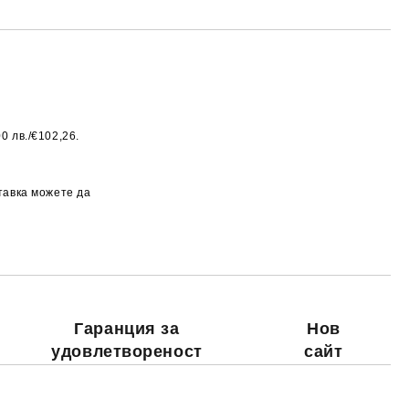
0 лв./€102,26.
Добави в желани
ставка можете да
Гаранция за
Нов
удовлетвореност
сайт