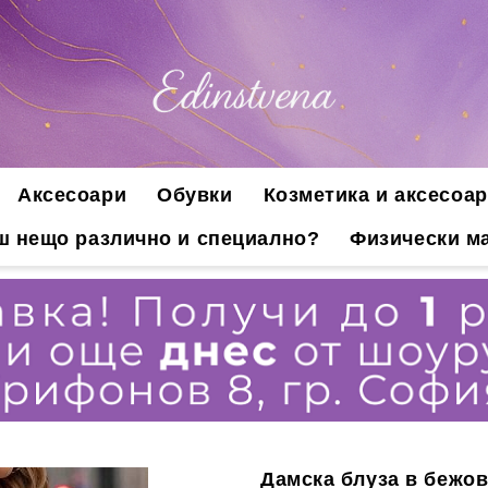
Аксесоари
Обувки
Козметика и аксесоар
ш нещо различно и специално?
Физически ма
Дамска блуза в бежов