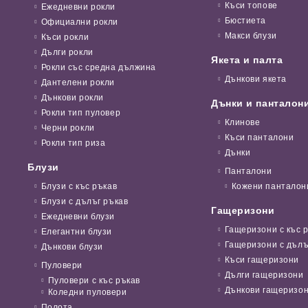
Къси топове
Ежедневни рокли
Бюстиета
Официални рокли
Макси блузи
Къси рокли
Дълги рокли
Якета и палта
Рокли със средна дължина
Дънкови якета
Дантелени рокли
Дънкови рокли
Дънки и панталон
Рокли тип пуловер
Клинове
Черни рокли
Къси панталони
Рокли тип риза
Дънки
Блузи
Панталони
Блузи с къс ръкав
Кожени панталон
Блузи с дълъг ръкав
Гащеризони
Ежедневни блузи
Гащеризони с къс 
Елегантни блузи
Гащеризони с дълъ
Дънкови блузи
Къси гащеризони
Пуловери
Дълги гащеризони
Пуловери с къс ръкав
Дънкови гащеризо
Коледни пуловери
Полота