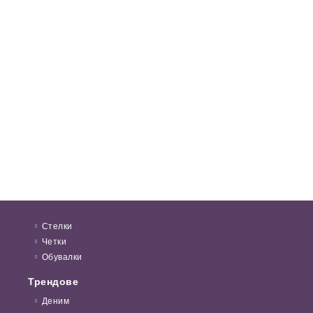
Стелки
Четки
Обувалки
Трендове
Деним