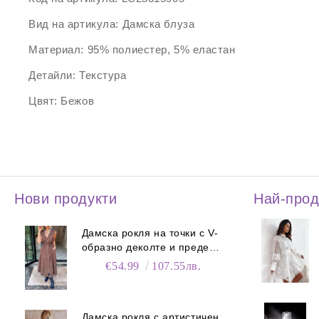
Вид на артикула:
Дамска блуза
Материал:
95% полиестер, 5% еластан
Детайли:
Текстура
Цвят:
Бежов
Нови продукти
Най-про
Дамска рокля на точки с V-
образно деколте и преден
цип
€54.99
107.55лв.
Дамска рокля с артистичен