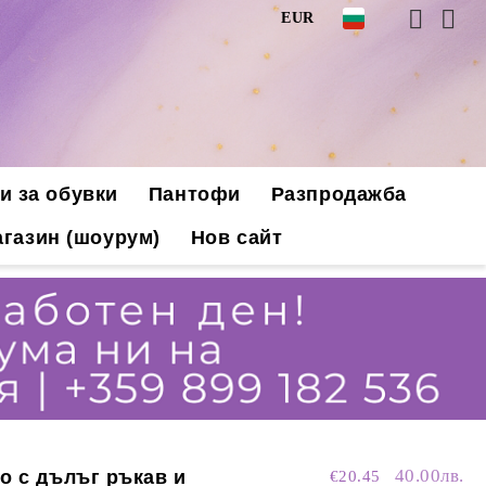
EUR
и за обувки
Пантофи
Разпродажба
газин (шоурум)
Нов сайт
40.00лв.
о с дълъг ръкав и
€20.45