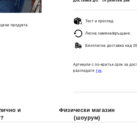
Доставка до:
10
работни дни
Тест и преглед.
цени продукта
Лесна замяна/връщане.
Безплатна доставка над
20
Артикули с по-кратък срок за до
разгледате
тук
.
лично и
Физически магазин
о?
(шоурум)