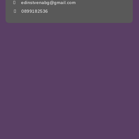
edinstvenabg@gmail.com
0899182536