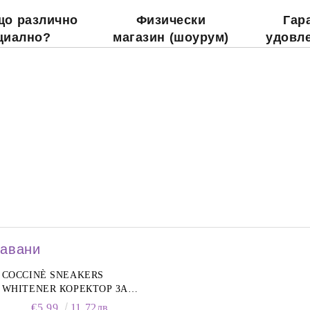
що различно
Физически
Гар
циално?
магазин (шоурум)
удовл
давани
COCCINÈ SNEAKERS
WHITENER КОРЕКТОР ЗА
БЕЛИ МАРАТОНКИ, 75 ML
€5.99
11.72лв.