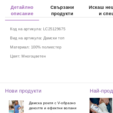
Детайлно
Свързани
Искаш не
описание
продукти
и спе
Код на артикула:
LC25129675
Вид на артикула:
Дамски топ
Материал:
100% полиестер
Цвят:
Многоцветен
Нови продукти
Най-про
Дамска рокля с V-образно
деколте и ефектни волани