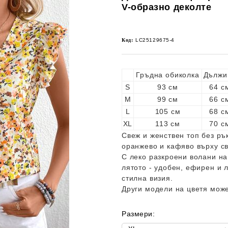
V-образно деколте
Код:
LC25129675-4
Гръдна обиколка
Дължи
S
93 см
64 с
M
99 см
66 с
L
105 см
68 с
XL
113 см
70 с
Свеж и женствен топ без ръ
оранжево и кафяво върху с
С леко разкроени волани на
лятото - удобен, ефирен и 
стилна визия.
Други модели на цветя може
Размери: