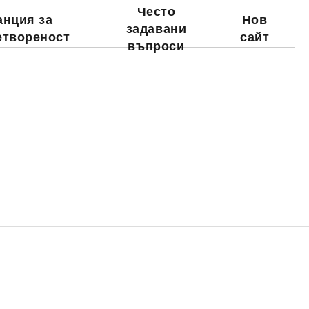
Често
анция за
Нов
задавани
етвореност
сайт
въпроси