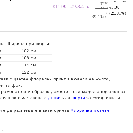
Отстъпка:
цена:
29.32лв.
€14.99
€5.00
€19.99
(25.01%)
39.10лв.
на
Ширина при подгъв
м
102 см
м
108 см
м
114 см
м
122 см
кави с цветен флорален принт в нюанси на жълто,
ветъл фон.
 раменете и V-образно деколте, този модел е идеален за
лесен за съчетаване с
дънки
или
шорти
за ежедневна и
те да разгледате в категорията
Флорални мотиви
.