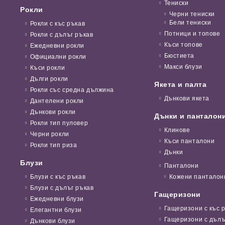
Тениски
Рокли
Черни тениски
Бели тениски
Рокли с къс ръкав
Потници и топове
Рокли с дълъг ръкав
Къси топове
Ежедневни рокли
Бюстиета
Официални рокли
Макси блузи
Къси рокли
Дълги рокли
Якета и палта
Рокли със средна дължина
Дънкови якета
Дантелени рокли
Дънкови рокли
Дънки и панталон
Рокли тип пуловер
Клинове
Черни рокли
Къси панталони
Рокли тип риза
Дънки
Блузи
Панталони
Блузи с къс ръкав
Кожени панталон
Блузи с дълъг ръкав
Гащеризони
Ежедневни блузи
Гащеризони с къс 
Елегантни блузи
Гащеризони с дълъ
Дънкови блузи