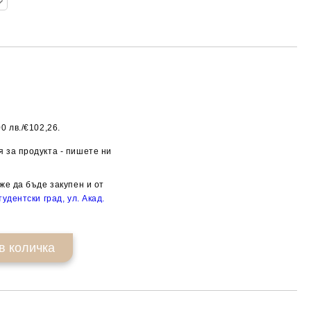
0 лв./€102,26.
Добави в желани
 за продукта - пишете ни
же да бъде закупен и от
удентски град, ул. Акад.