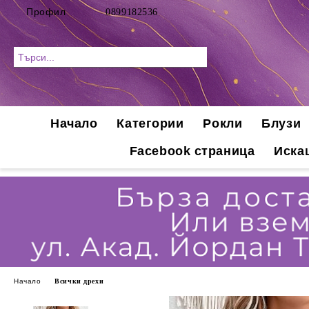
Профил
0899182536
Начало
Категории
Рокли
Блузи
Facebook страница
Иска
Начало
Всички дрехи