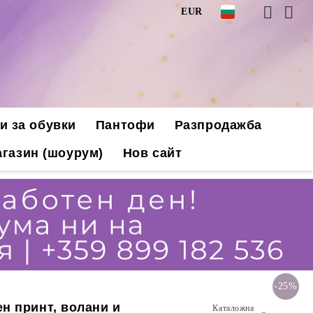
EUR
и за обувки
Пантофи
Разпродажба
газин (шоурум)
Нов сайт
-25%
н принт, волани и
Каталожна