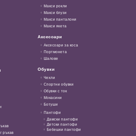
Макси рокли
Макси блузи
Макси панталони
Макси якета
Аксесоари
Аксесоари за коса
Портмонета
Шалове
Обувки
и
Чехли
Спортни обувки
Обувки с ток
Мокасини
Ботуши
и
Пантофи
Дамски пантофи
Детски пантофи
ръкав
Бебешки пантофи
г ръкав