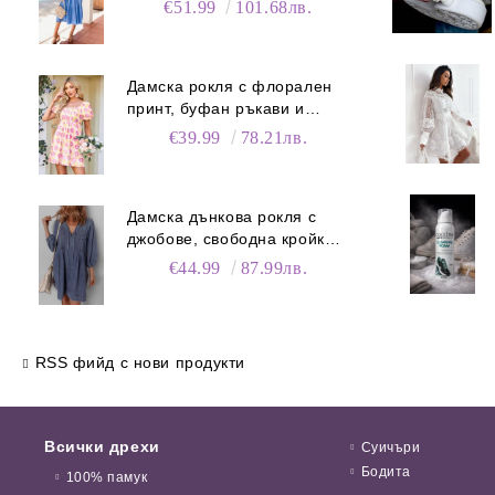
€51.99
101.68лв.
Дамска рокля с флорален
принт, буфан ръкави и
джобове
€39.99
78.21лв.
Дамска дънкова рокля с
джобове, свободна кройка и
V-образно деколте
€44.99
87.99лв.
RSS фийд с нови продукти
Всички дрехи
Суичъри
Бодита
100% памук