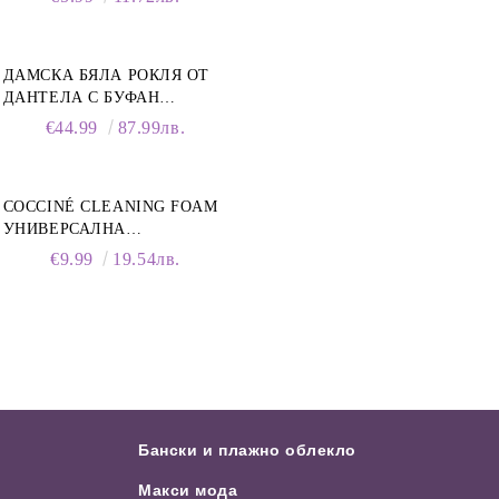
ДАМСКА БЯЛА РОКЛЯ ОТ
ДАНТЕЛА С БУФАН
РЪКАВИ И ЯКА
€44.99
87.99лв.
COCCINÉ CLEANING FOAM
УНИВЕРСАЛНА
ПОЧИСТВАЩА ПЯНА ЗА
€9.99
19.54лв.
ОБУВКИ, 150 МЛ
Бански и плажно облекло
Макси мода