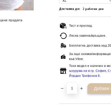
Доставка до:
2
работни дни
цени продукта
Тест и преглед.
Лесна замяна/връщане.
Безплатна доставка над
20
За още снимки/информация
във Viber.
Този модел е наличен и мо
шоурума ни в гр. София, Ст
Йордан Трифонов 8
.