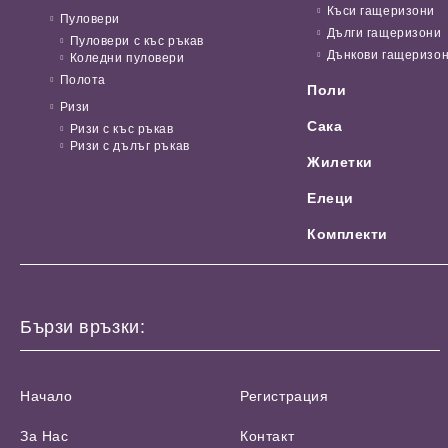
Къси гащеризони
Пуловери
Дълги гащеризони
Пуловери с къс ръкав
Дънкови гащеризо
Коледни пуловери
Полота
Поли
Ризи
Сака
Ризи с къс ръкав
Ризи с дълъг ръкав
Жилетки
Елеци
Комплекти
Бързи връзки:
Начало
Регистрация
За Нас
Контакт