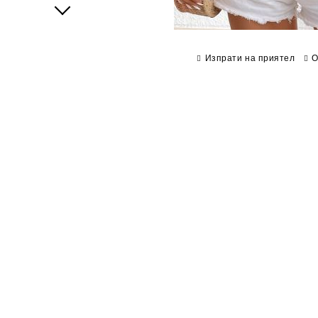
Next
Изпрати на приятел
О