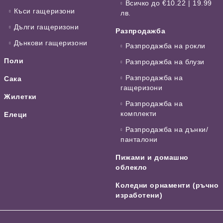
Всичко до €10.22 | 19.99
Къси гащеризони
лв.
Дълги гащеризони
Разпродажба
Дънкови гащеризони
Разпродажба на рокли
Поли
Разпродажба на блузи
Разпродажба на
Сака
гащеризони
Жилетки
Разпродажба на
комплекти
Елеци
Разпродажба на дънки/
панталони
Пижами и домашно
облекло
Коледни орнаменти (ръчно
изработени)