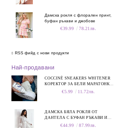
Дамска рокля с флорален принт,
буфан ръкави и джобове
€39.99
78.21лв.
RSS фийд с нови продукти
Най-продавани
COCCINÈ SNEAKERS WHITENER
КОРЕКТОР ЗА БЕЛИ МАРАТОНКИ,
75 ML
€5.99
11.72лв.
ДАМСКА БЯЛА РОКЛЯ ОТ
ДАНТЕЛА С БУФАН РЪКАВИ И
ЯКА
€44.99
87.99лв.