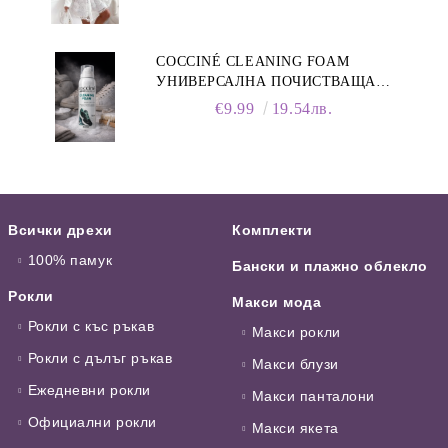
COCCINÉ CLEANING FOAM
УНИВЕРСАЛНА ПОЧИСТВАЩА
ПЯНА ЗА ОБУВКИ, 150 МЛ
€9.99
19.54лв.
Всички дрехи
Комплекти
100% памук
Бански и плажно облекло
Рокли
Макси мода
Рокли с къс ръкав
Макси рокли
Рокли с дълъг ръкав
Макси блузи
Ежедневни рокли
Макси панталони
Официални рокли
Макси якета