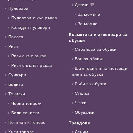
Детски 💜
Пуловери
За момиче
Пуловери с къс ръкав
За момче
Коледни пуловери
Козметика и аксесоари за
Полота
обувки
Ризи
Спрейове за обувки
Ризи с къс ръкав
Бои за обувки
Ризи с дълъг ръкав
Шампоани и почистващи
пяни за обувки
Суичъри
Гъби за обувки
Бодита
Стелки
Тениски
Четки
Черни тениски
Обувалки
Бели тениски
Потници и топове
Трендове
Къси топове
Деним