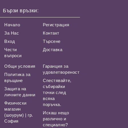
Бързи връзки:
Начало
Регистрация
За Нас
Контакт
Вход
Търсене
Чести
Доставка
въпроси
Общи условия
Гаранция за
удовлетвореност
Политика за
връщане
Спестявайте,
събирайки
Защита на
точки след
личните данни
всяка
Физически
поръчка.
магазин
Искаш нещо
(шоурум) | гр.
различно и
София
специално?