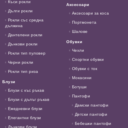
Къси рокли
Аксесоари
Дълги рокли
Аксесоари за коса
Рокли със средна
Портмонета
дължина
Шалове
Дантелени рокли
Обувки
Дънкови рокли
Чехли
Рокли тип пуловер
Спортни обувки
Черни рокли
Обувки с ток
Рокли тип риза
Мокасини
Блузи
Ботуши
Блузи с къс ръкав
Пантофи
Блузи с дълъг ръкав
Дамски пантофи
Ежедневни блузи
Детски пантофи
Елегантни блузи
Бебешки пантофи
Дънкови блузи