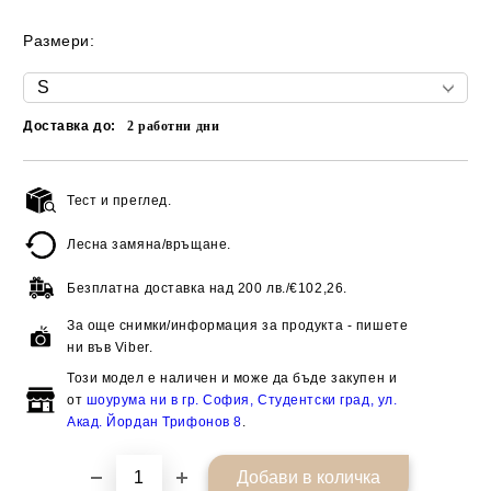
Размери:
Доставка до:
2
работни дни
Тест и преглед.
Добави в желани
Лесна замяна/връщане.
Безплатна доставка над
200 лв./€102,26.
За още снимки/информация за продукта - пишете
ни във Viber.
Този модел е наличен и може да бъде закупен и
от
шоурума ни в гр. София, Студентски град, ул.
Акад. Йордан Трифонов 8
.