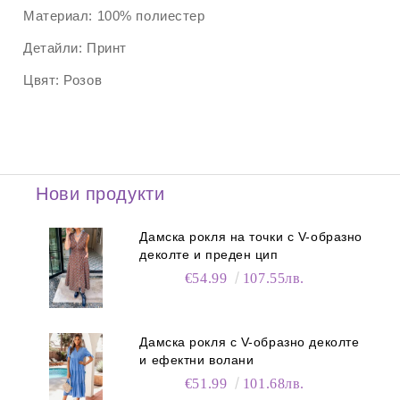
Материал:
100% полиестер
Детайли:
Принт
Цвят:
Розов
Нови продукти
Дамска рокля на точки с V-образно
деколте и преден цип
€54.99
107.55лв.
Дамска рокля с V-образно деколте
и ефектни волани
€51.99
101.68лв.