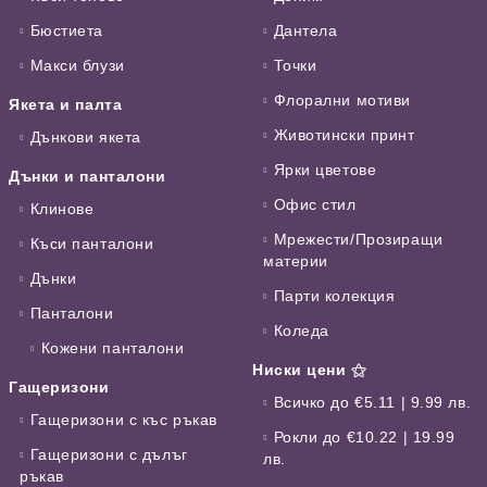
Бюстиета
Дантела
Макси блузи
Точки
Флорални мотиви
Якета и палта
Животински принт
Дънкови якета
Ярки цветове
Дънки и панталони
Офис стил
Клинове
Мрежести/Прозиращи
Къси панталони
материи
Дънки
Парти колекция
Панталони
Коледа
Кожени панталони
Ниски цени ⚝
Гащеризони
Всичко до €5.11 | 9.99 лв.
Гащеризони с къс ръкав
Рокли до €10.22 | 19.99
Гащеризони с дълъг
лв.
ръкав