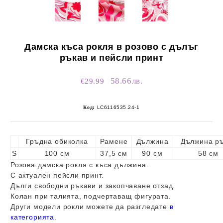
Дамска къса рокля в розово с дълъг
ръкав и пейсли принт
58.66лв.
€29.99
Код:
LC6116535.24-1
Гръдна обиколка
Рамене
Дължина
Дължина р
S
100 см
37,5 см
90 см
58 см
Розова дамска рокля с къса дължина.
С актуален пейсли принт.
Дълги свободни ръкави и закопчаване отзад.
Колан при талията, подчертаващ фигурата.
Други модели рокли можете да разгледате
в
категорията
.