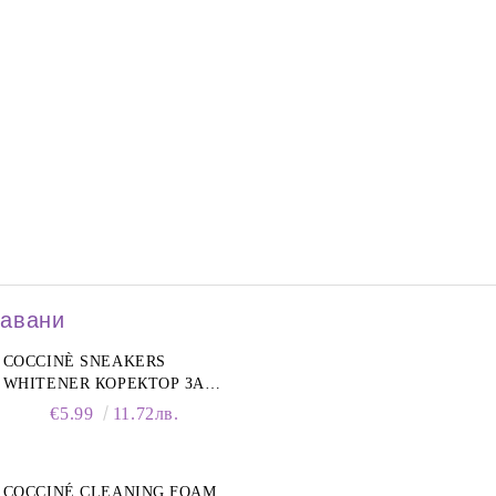
давани
COCCINÈ SNEAKERS
WHITENER КОРЕКТОР ЗА
БЕЛИ МАРАТОНКИ, 75 ML
€5.99
11.72лв.
COCCINÉ CLEANING FOAM