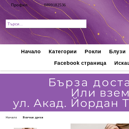
Профил
0899182536
Начало
Категории
Рокли
Блузи
Facebook страница
Иска
Начало
Всички дрехи