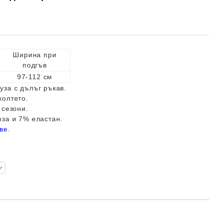
Ширина при
подгъв
97-112 см
за с дълъг ръкав.
колтето.
 сезони.
за и 7% еластан.
ове
.