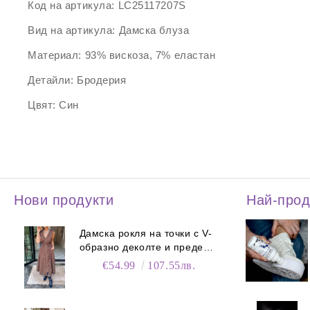
Код на артикула:
LC25117207S
Вид на артикула:
Дамска блуза
Материал:
93% вискоза, 7% еластан
Детайли:
Бродерия
Цвят:
Син
Нови продукти
Най-про
Дамска рокля на точки с V-
образно деколте и преден
цип
€54.99
107.55лв.