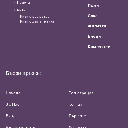
Полота
Поли
Ризи
Сака
Ризи с къс ръкав
Ризи с дълъг ръкав
Жилетки
Елеци
Комплекти
Бързи връзки:
Начало
Регистрация
За Нас
Контакт
Вход
Търсене
Чести въпроси
Доставка