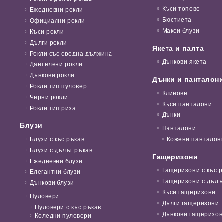
Къси топове
Ежедневни рокли
Бюстиета
Официални рокли
Макси блузи
Къси рокли
Дълги рокли
Якета и палта
Рокли със средна дължина
Дънкови якета
Дантелени рокли
Дънкови рокли
Дънки и панталон
Рокли тип пуловер
Клинове
Черни рокли
Къси панталони
Рокли тип риза
Дънки
Блузи
Панталони
Блузи с къс ръкав
Кожени панталон
Блузи с дълъг ръкав
Гащеризони
Ежедневни блузи
Гащеризони с къс 
Елегантни блузи
Гащеризони с дълъ
Дънкови блузи
Къси гащеризони
Пуловери
Дълги гащеризони
Пуловери с къс ръкав
Дънкови гащеризо
Коледни пуловери