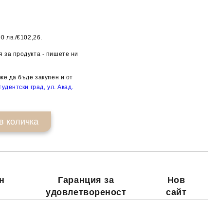
0 лв./€102,26.
Добави в желани
 за продукта - пишете ни
же да бъде закупен и от
удентски град, ул. Акад.
н
Гаранция за
Нов
удовлетвореност
сайт