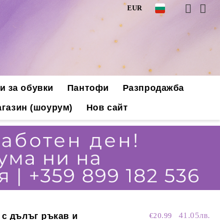
EUR
и за обувки
Пантофи
Разпродажба
газин (шоурум)
Нов сайт
41.05лв.
 с дълъг ръкав и
€20.99