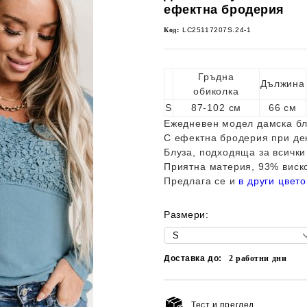
ефектна бродерия
Код:
LC25117207S.24-1
Гръдна
Дължина
обиколка
S
87-102 см
66 см
Ежедневен модел дамска блу
С ефектна бродерия при де
Блуза, подходяща за всички
Приятна материя, 93% виско
Предлага се и
в други цвет
Размери:
Доставка до:
2
работни дни
Тест и преглед.