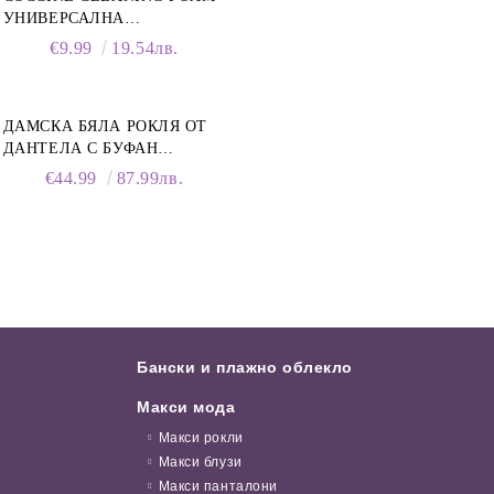
УНИВЕРСАЛНА
ПОЧИСТВАЩА ПЯНА ЗА
€9.99
19.54лв.
ОБУВКИ, 150 МЛ
ДАМСКА БЯЛА РОКЛЯ ОТ
ДАНТЕЛА С БУФАН
РЪКАВИ И ЯКА
€44.99
87.99лв.
Бански и плажно облекло
Макси мода
Макси рокли
Макси блузи
Макси панталони