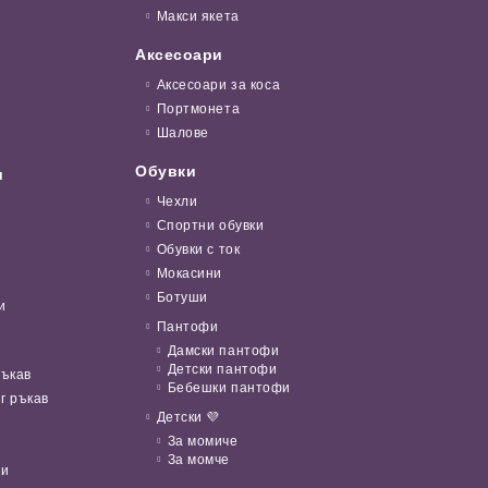
Макси якета
Аксесоари
Аксесоари за коса
Портмонета
Шалове
Обувки
и
Чехли
Спортни обувки
Обувки с ток
Мокасини
Ботуши
и
Пантофи
Дамски пантофи
Детски пантофи
ръкав
Бебешки пантофи
г ръкав
Детски 💜
За момиче
За момче
ни