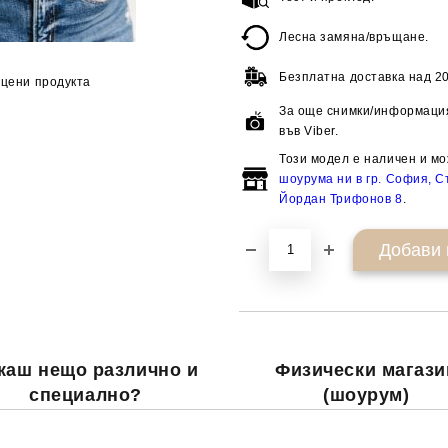
Лесна замяна/връщане.
Безплатна доставка над
20
цени продукта
За още снимки/информация
във Viber.
Този модел е наличен и мо
шоурума ни в гр. София, Ст
Йордан Трифонов 8
.
каш нещо различно и
Физически магази
специално?
(шоурум)