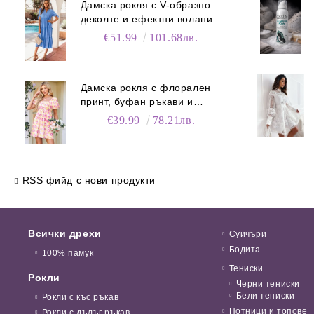
Дамска рокля с V-образно
деколте и ефектни волани
€51.99
101.68лв.
Дамска рокля с флорален
принт, буфан ръкави и
джобове
€39.99
78.21лв.
RSS фийд с нови продукти
Всички дрехи
Суичъри
Бодита
100% памук
Тениски
Рокли
Черни тениски
Бели тениски
Рокли с къс ръкав
Потници и топове
Рокли с дълъг ръкав