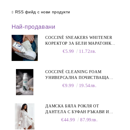
RSS фийд с нови продукти
Най-продавани
COCCINÈ SNEAKERS WHITENER
КОРЕКТОР ЗА БЕЛИ МАРАТОНКИ,
75 ML
€5.99
11.72лв.
COCCINÉ CLEANING FOAM
УНИВЕРСАЛНА ПОЧИСТВАЩА
ПЯНА ЗА ОБУВКИ, 150 МЛ
€9.99
19.54лв.
ДАМСКА БЯЛА РОКЛЯ ОТ
ДАНТЕЛА С БУФАН РЪКАВИ И
ЯКА
€44.99
87.99лв.