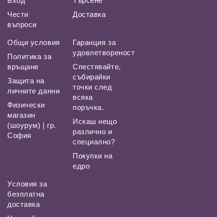
Вход
Търсене
Чести
Доставка
въпроси
Общи условия
Гаранция за
удовлетвореност
Политика за
връщане
Спестявайте,
събирайки
Защита на
точки след
личните данни
всяка
Физически
поръчка.
магазин
Искаш нещо
(шоурум) | гр.
различно и
София
специално?
Покупки на
едро
Условия за
безплатна
доставка