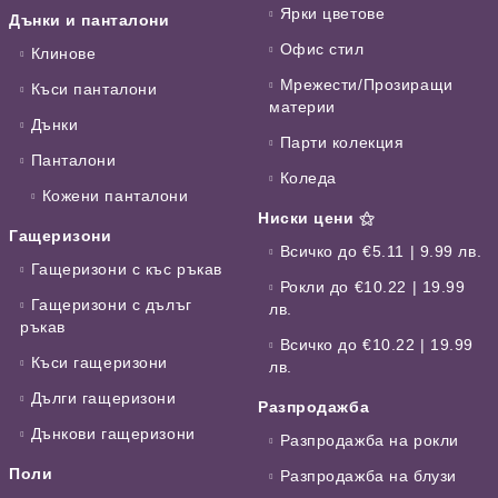
Ярки цветове
Дънки и панталони
Офис стил
Клинове
Мрежести/Прозиращи
Къси панталони
материи
Дънки
Парти колекция
Панталони
Коледа
Кожени панталони
Ниски цени ⚝
Гащеризони
Всичко до €5.11 | 9.99 лв.
Гащеризони с къс ръкав
Рокли до €10.22 | 19.99
Гащеризони с дълъг
лв.
ръкав
Всичко до €10.22 | 19.99
Къси гащеризони
лв.
Дълги гащеризони
Разпродажба
Дънкови гащеризони
Разпродажба на рокли
Поли
Разпродажба на блузи