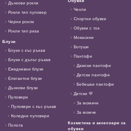
Обувки
Дънкови рокли
Чехли
Рокли тип пуловер
Спортни обувки
Черни рокли
Обувки с ток
Рокли тип риза
Мокасини
Блузи
Ботуши
Блузи с къс ръкав
Пантофи
Блузи с дълъг ръкав
Дамски пантофи
Ежедневни блузи
Детски пантофи
Елегантни блузи
Бебешки пантофи
Дънкови блузи
Детски 💜
Пуловери
За момиче
Пуловери с къс ръкав
За момче
Коледни пуловери
Козметика и аксесоари за
Полота
обувки