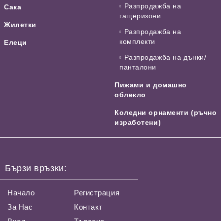
Разпродажба на
Сака
гащеризони
Жилетки
Разпродажба на
комплекти
Елеци
Разпродажба на дънки/
панталони
Пижами и домашно
облекло
Коледни орнаменти (ръчно
изработени)
Бързи връзки:
Начало
Регистрация
За Нас
Контакт