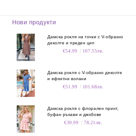
Нови продукти
Дамска рокля на точки с V-образно
деколте и преден цип
€54.99
107.55лв.
Дамска рокля с V-образно деколте
и ефектни волани
€51.99
101.68лв.
Дамска рокля с флорален принт,
буфан ръкави и джобове
€39.99
78.21лв.