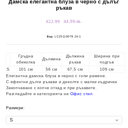
Дамска елегантна блуза в черно с дълъг
ръкав
44.96лв.
€22.99
Код:
LC25119078.24-1
Гръдна
Дължина
Ширина при
Дължина
обиколка
ръкав
подгъв
S
101 см
56 см
67,5 см
109 см
Елегантна дамска блуза в черно с голи рамене.
С ефектни дълги ръкави и деколте с малки къдрички.
Закопчаване с копче отзад и при ръкавите.
Разгледайте и категорията ни
Офис стил
.
Размери: