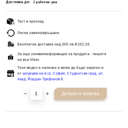
Доставка до:
2
работни дни
Тест и преглед.
Добави в желани
Лесна замяна/връщане.
Безплатна доставка над
200 лв./€102,26.
За още снимки/информация за продукта - пишете
ни във Viber.
Този модел е наличен и може да бъде закупен и
от
шоурума ни в гр. София, Студентски град, ул.
Акад. Йордан Трифонов 8
.