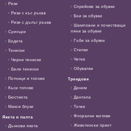
Ризи
Спрейове за обувки
Ризи с къс ръкав
Бои за обувки
Ризи с дълъг ръкав
Шампоани и почистващи
пяни за обувки
Суичъри
Гъби за обувки
Бодита
Стелки
Тениски
Четки
Черни тениски
Обувалки
Бели тениски
Потници и топове
Трендове
Къси топове
Деним
Бюстиета
Дантела
Макси блузи
Точки
Флорални мотиви
Якета и палта
Животински принт
Дънкови якета