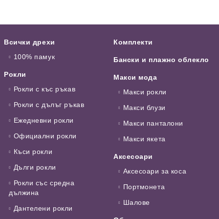
Всички дрехи
Комплекти
100% памук
Бански и плажно облекло
Рокли
Макси мода
Рокли с къс ръкав
Макси рокли
Рокли с дълъг ръкав
Макси блузи
Ежедневни рокли
Макси панталони
Официални рокли
Макси якета
Къси рокли
Аксесоари
Дълги рокли
Аксесоари за коса
Рокли със средна
Портмонета
дължина
Шалове
Дантелени рокли