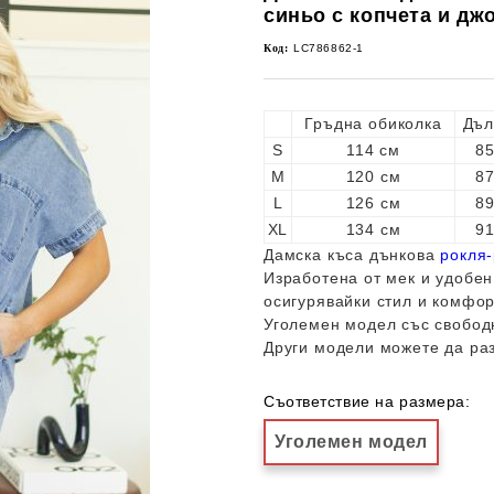
синьо с копчета и дж
Код:
LC786862-1
Гръдна обиколка
Дъл
S
114 см
85
M
120 см
87
L
126 см
89
XL
134 см
91
Дамска къса дънкова
рокля-
Изработена от мек и удобен
осигурявайки стил и комфор
Уголемен модел със свобод
Други модели можете да ра
Съответствие на размера:
Уголемен модел