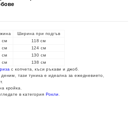
обове
жина
Ширина при подгъв
 см
118 см
 см
124 см
 см
130 см
 см
138 см
риза
с копчета, къси ръкави и джоб.
 деним, тази туника е идеална за ежедневието,
т.
на кройка.
згледате в категория
Рокли
.