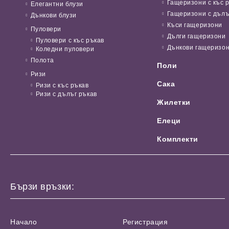
Гащеризони с къс 
Елегантни блузи
Гащеризони с дълъ
Дънкови блузи
Къси гащеризони
Пуловери
Дълги гащеризони
Пуловери с къс ръкав
Дънкови гащеризо
Коледни пуловери
Полота
Поли
Ризи
Сака
Ризи с къс ръкав
Ризи с дълъг ръкав
Жилетки
Елеци
Комплекти
Бързи връзки:
Начало
Регистрация