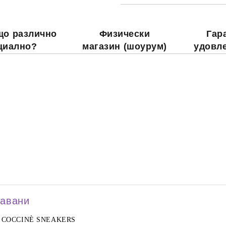
що различно
Физически
Гар
циално?
магазин (шоурум)
удовл
давани
COCCINÈ SNEAKERS