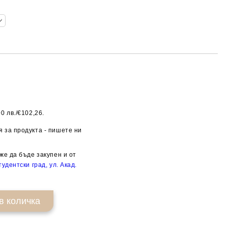
0 лв./€102,26.
Добави в желани
 за продукта - пишете ни
же да бъде закупен и от
удентски град, ул. Акад.