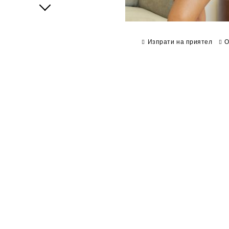
Next
Изпрати на приятел
О