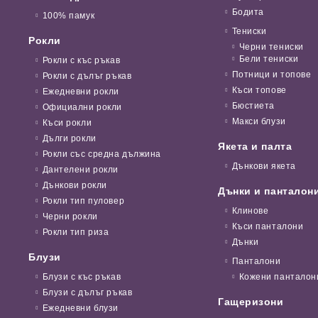
Бодита
100% памук
Тениски
Рокли
Черни тениски
Бели тениски
Рокли с къс ръкав
Потници и топове
Рокли с дълъг ръкав
Къси топове
Ежедневни рокли
Бюстиета
Официални рокли
Макси блузи
Къси рокли
Дълги рокли
Якета и палта
Рокли със средна дължина
Дънкови якета
Дантелени рокли
Дънкови рокли
Дънки и панталон
Рокли тип пуловер
Клинове
Черни рокли
Къси панталони
Рокли тип риза
Дънки
Блузи
Панталони
Блузи с къс ръкав
Кожени панталон
Блузи с дълъг ръкав
Гащеризони
Ежедневни блузи