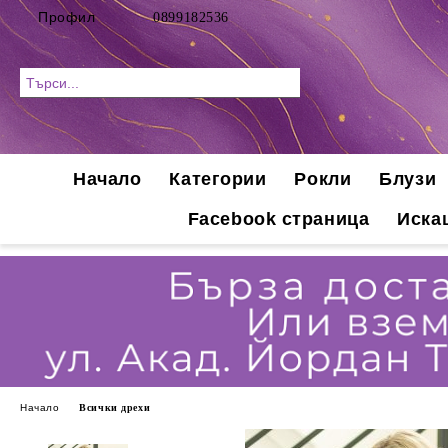
Профил
0899182536
Начало
Категории
Рокли
Блузи
Facebook страница
Иска
Начало
Всички дрехи