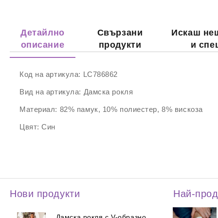
Детайлно
Свързани
Искаш не
описание
продукти
и спе
Код на артикула:
LC786862
Вид на артикула:
Дамска рокля
Материал:
82% памук, 10% полиестер, 8% вискоза
Цвят:
Син
Нови продукти
Най-про
Дамска рокля с V-образно