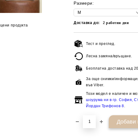
Размери:
Доставка до:
2
работни дни
цени продукта
Тест и преглед.
Лесна замяна/връщане.
Безплатна доставка над
20
За още снимки/информация
във Viber.
Този модел е наличен и мо
шоурума ни в гр. София, Ст
Йордан Трифонов 8
.