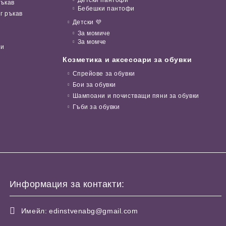
ръкав
Бебешки пантофи
г ръкав
Детски 💜
За момиче
За момче
ни
Козметика и аксесоари за обувки
Спрейове за обувки
Бои за обувки
Шампоани и почистващи пяни за обувки
Гъби за обувки
Информация за контакти:
Имейл:
edinstvenabg@gmail.com