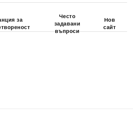
Често
анция за
Нов
задавани
етвореност
сайт
въпроси