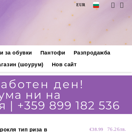
EUR
и за обувки
Пантофи
Разпродажба
газин (шоурум)
Нов сайт
76.26лв.
рокля тип риза в
€38.99