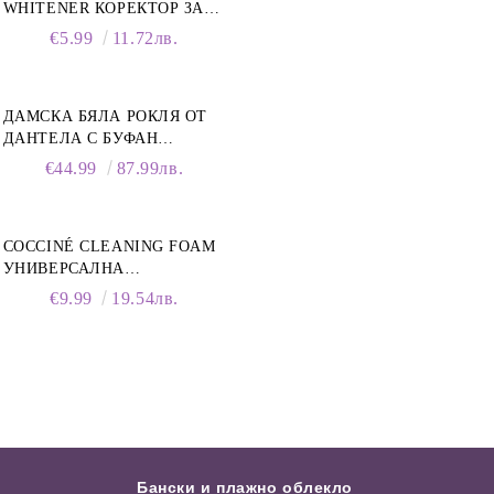
WHITENER КОРЕКТОР ЗА
БЕЛИ МАРАТОНКИ, 75 ML
€5.99
11.72лв.
ДАМСКА БЯЛА РОКЛЯ ОТ
ДАНТЕЛА С БУФАН
РЪКАВИ И ЯКА
€44.99
87.99лв.
COCCINÉ CLEANING FOAM
УНИВЕРСАЛНА
ПОЧИСТВАЩА ПЯНА ЗА
€9.99
19.54лв.
ОБУВКИ, 150 МЛ
Бански и плажно облекло