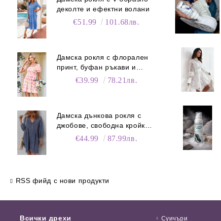
деколте и ефектни волани
€51.99
101.68лв.
Дамска рокля с флорален
принт, буфан ръкави и
джобове
€39.99
78.21лв.
Дамска дънкова рокля с
джобове, свободна кройка и
V-образно деколте
€44.99
87.99лв.
RSS фийд с нови продукти
Всички дрехи
Суичъри