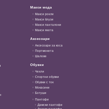
Макси мода
Макси рокли
Макси блузи
Макси панталони
Макси якета
Аксесоари
Аксесоари за коса
Портмонета
Шалове
Обувки
и
Чехли
Спортни обувки
Обувки с ток
Мокасини
Ботуши
и
Пантофи
Дамски пантофи
Детски пантофи