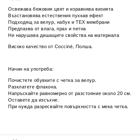
Освежава бежовия цвят и изравнява визията
Възстановява естествения пухкав ефект
Подходящ за велур, набук и TEX мембрани
Предпазва от влага, прах и петна
Не нарушава дишащите свойства на материала
Високо качество от
Coccinè
, Полша.
Начин на употреба:
Почистете обувките с четка за велур.
Разклатете флакона.
Напръскайте равномерно от разстояние около 20 см.
Оставете да изсъхне.
При нужда разресвайте повърхността с мека четка.