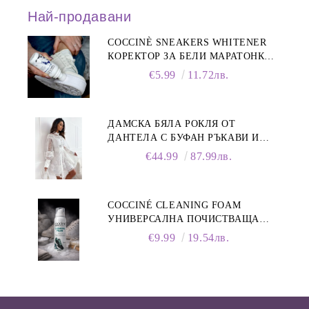
Най-продавани
COCCINÈ SNEAKERS WHITENER
КОРЕКТОР ЗА БЕЛИ МАРАТОНКИ,
75 ML
€5.99
11.72лв.
ДАМСКА БЯЛА РОКЛЯ ОТ
ДАНТЕЛА С БУФАН РЪКАВИ И
ЯКА
€44.99
87.99лв.
COCCINÉ CLEANING FOAM
УНИВЕРСАЛНА ПОЧИСТВАЩА
ПЯНА ЗА ОБУВКИ, 150 МЛ
€9.99
19.54лв.