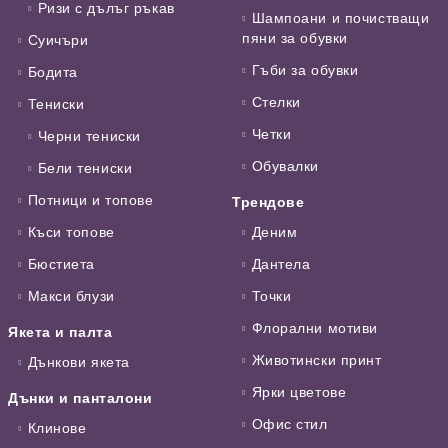
Ризи с дълъг ръкав
Шампоани и почистващи
пяни за обувки
Суичъри
Гъби за обувки
Бодита
Стелки
Тениски
Четки
Черни тениски
Обувалки
Бели тениски
Потници и топове
Трендове
Къси топове
Деним
Бюстиета
Дантела
Макси блузи
Точки
Флорални мотиви
Якета и палта
Животински принт
Дънкови якета
Ярки цветове
Дънки и панталони
Офис стил
Клинове