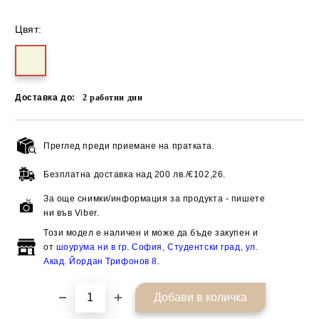
Цвят:
Доставка до:
2
работни дни
Преглед преди приемане на пратката.
Добави в желани
Безплатна доставка над
200 лв./€102,26.
За още снимки/информация за продукта - пишете
ни във Viber.
Този модел е наличен и може да бъде закупен и
от
шоурума ни в гр. София, Студентски град, ул.
Акад. Йордан Трифонов 8
.