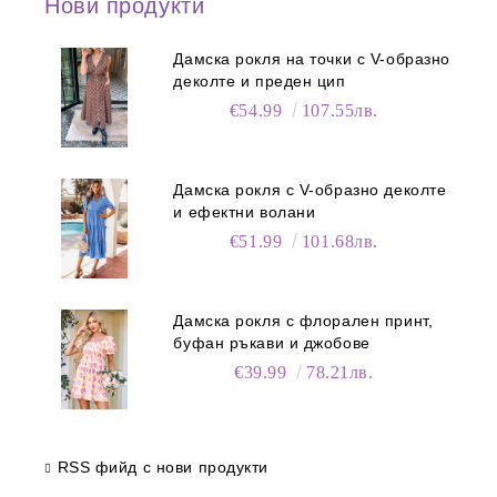
Нови продукти
Дамска рокля на точки с V-образно
деколте и преден цип
€54.99
107.55лв.
Дамска рокля с V-образно деколте
и ефектни волани
€51.99
101.68лв.
Дамска рокля с флорален принт,
буфан ръкави и джобове
€39.99
78.21лв.
RSS фийд с нови продукти