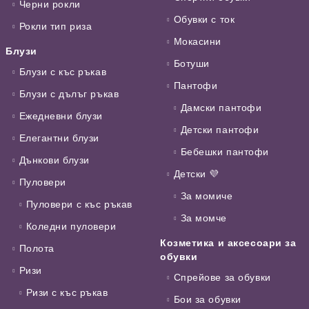
Черни рокли
Обувки с ток
Рокли тип риза
Мокасини
Блузи
Ботуши
Блузи с къс ръкав
Пантофи
Блузи с дълъг ръкав
Дамски пантофи
Ежедневни блузи
Детски пантофи
Елегантни блузи
Бебешки пантофи
Дънкови блузи
Детски 💜
Пуловери
За момиче
Пуловери с къс ръкав
За момче
Коледни пуловери
Козметика и аксесоари за
Полота
обувки
Ризи
Спрейове за обувки
Ризи с къс ръкав
Бои за обувки