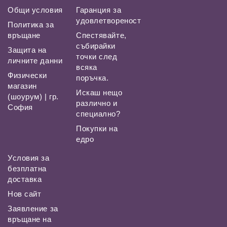
Общи условия
Гаранция за
удовлетвореност
Политика за
връщане
Спестявайте,
събирайки
Защита на
точки след
личните данни
всяка
Физически
поръчка.
магазин
Искаш нещо
(шоурум) | гр.
различно и
София
специално?
Покупки на
едро
Условия за
безплатна
доставка
Нов сайт
Заявление за
връщане на