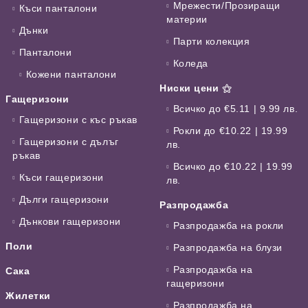
Мрежести/Прозиращи
Къси панталони
материи
Дънки
Парти колекция
Панталони
Коледа
Кожени панталони
Ниски цени ⚝
Гащеризони
Всичко до €5.11 | 9.99 лв.
Гащеризони с къс ръкав
Рокли до €10.22 | 19.99
Гащеризони с дълъг
лв.
ръкав
Всичко до €10.22 | 19.99
Къси гащеризони
лв.
Дълги гащеризони
Разпродажба
Дънкови гащеризони
Разпродажба на рокли
Поли
Разпродажба на блузи
Разпродажба на
Сака
гащеризони
Жилетки
Разпродажба на