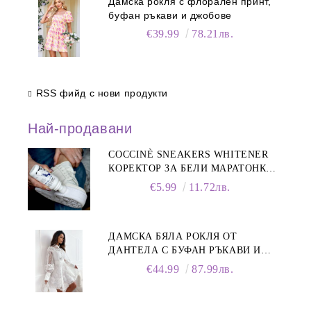
Дамска рокля с флорален принт,
буфан ръкави и джобове
€39.99
78.21лв.
RSS фийд с нови продукти
Най-продавани
COCCINÈ SNEAKERS WHITENER
КОРЕКТОР ЗА БЕЛИ МАРАТОНКИ,
75 ML
€5.99
11.72лв.
ДАМСКА БЯЛА РОКЛЯ ОТ
ДАНТЕЛА С БУФАН РЪКАВИ И
ЯКА
€44.99
87.99лв.