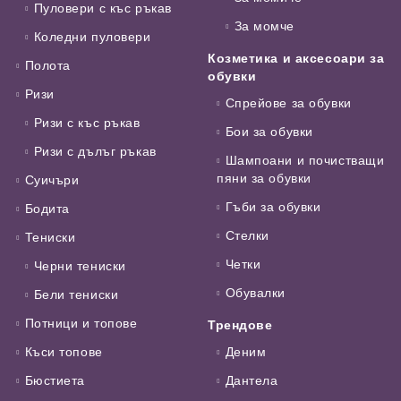
Пуловери с къс ръкав
За момче
Коледни пуловери
Козметика и аксесоари за
Полота
обувки
Ризи
Спрейове за обувки
Ризи с къс ръкав
Бои за обувки
Ризи с дълъг ръкав
Шампоани и почистващи
пяни за обувки
Суичъри
Гъби за обувки
Бодита
Стелки
Тениски
Четки
Черни тениски
Обувалки
Бели тениски
Потници и топове
Трендове
Къси топове
Деним
Бюстиета
Дантела