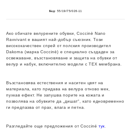
Код:
55/19/75/026-11
Ако обичате велурените обувки,
Coccinè Nano
Ravvivant
е вашият най-добър съюзник. Този
висококачествен спрей от полския производител
Dakoma (марка Coccinè) е специално създаден за
освежаване, възстановяване и защита на обувки от
велур и набук, включително модели с TEX мембрана.
Възстановява естествения и наситен цвят на
материала, като придава на велура отново мек,
пухкав ефект. Не запушва порите на кожата и
позволява на обувките да „дишат“, като едновременно
ги предпазва от прах, влага и петна.
Разгледайте още предложения от
Cocciné
тук
.