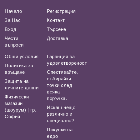
Начало
Регистрация
За Нас
Контакт
Вход
Търсене
Чести
Доставка
въпроси
Общи условия
Гаранция за
удовлетвореност
Политика за
връщане
Спестявайте,
събирайки
Защита на
точки след
личните данни
всяка
Физически
поръчка.
магазин
Искаш нещо
(шоурум) | гр.
различно и
София
специално?
Покупки на
едро