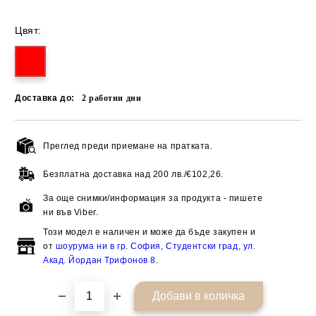
Цвят:
Доставка до:
2
работни дни
Преглед преди приемане на пратката.
Добави в желани
Безплатна доставка над
200 лв./€102,26.
За още снимки/информация за продукта - пишете
ни във Viber.
Този модел е наличен и може да бъде закупен и
от
шоурума ни в гр. София, Студентски град, ул.
Акад. Йордан Трифонов 8
.