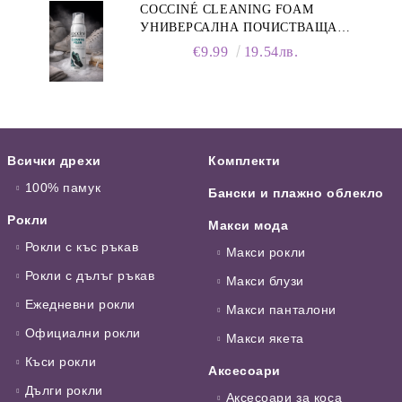
COCCINÉ CLEANING FOAM
УНИВЕРСАЛНА ПОЧИСТВАЩА
ПЯНА ЗА ОБУВКИ, 150 МЛ
€9.99
19.54лв.
Всички дрехи
Комплекти
100% памук
Бански и плажно облекло
Рокли
Макси мода
Рокли с къс ръкав
Макси рокли
Рокли с дълъг ръкав
Макси блузи
Ежедневни рокли
Макси панталони
Официални рокли
Макси якета
Къси рокли
Аксесоари
Дълги рокли
Аксесоари за коса