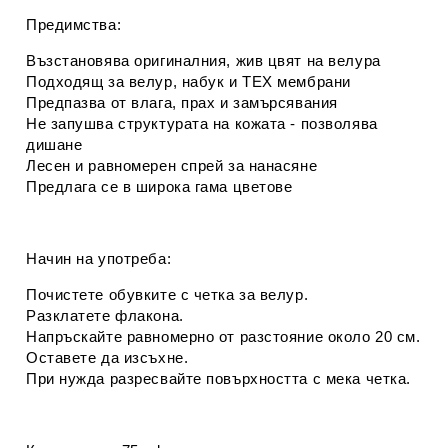
Предимства:
Възстановява оригиналния, жив цвят на велура
Подходящ за велур, набук и TEX мембрани
Предпазва от влага, прах и замърсявания
Не запушва структурата на кожата - позволява
дишане
Лесен и равномерен спрей за нанасяне
Предлага се в широка гама цветове
Начин на употреба:
Почистете обувките с четка за велур.
Разклатете флакона.
Напръскайте равномерно от разстояние около 20 см.
Оставете да изсъхне.
При нужда разресвайте повърхността с мека четка.