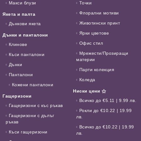
Макси блузи
Точки
Флорални мотиви
Якета и палта
Животински принт
Дънкови якета
Ярки цветове
Дънки и панталони
Офис стил
Клинове
Мрежести/Прозиращи
Къси панталони
материи
Дънки
Парти колекция
Панталони
Коледа
Кожени панталони
Ниски цени ⚝
Гащеризони
Всичко до €5.11 | 9.99 лв.
Гащеризони с къс ръкав
Рокли до €10.22 | 19.99
Гащеризони с дълъг
лв.
ръкав
Всичко до €10.22 | 19.99
Къси гащеризони
лв.