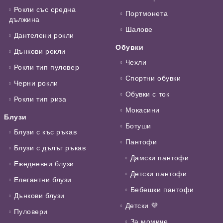
Рокли със средна
Портмонета
дължина
Шалове
Дантелени рокли
Обувки
Дънкови рокли
Чехли
Рокли тип пуловер
Спортни обувки
Черни рокли
Обувки с ток
Рокли тип риза
Мокасини
Блузи
Ботуши
Блузи с къс ръкав
Пантофи
Блузи с дълъг ръкав
Дамски пантофи
Ежедневни блузи
Детски пантофи
Елегантни блузи
Бебешки пантофи
Дънкови блузи
Детски 💜
Пуловери
За момиче